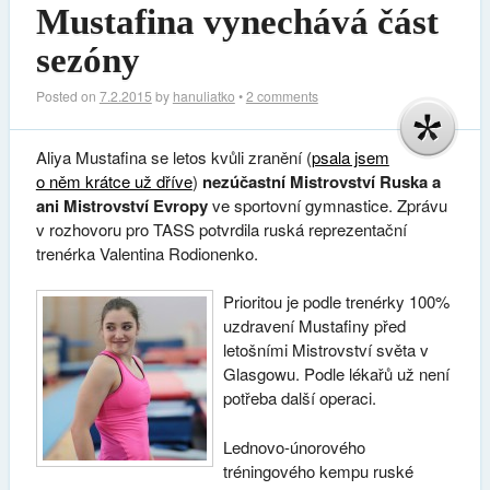
Mustafina vynechává část
sezóny
Posted on
7.2.2015
by
hanuliatko
•
2 comments
Aliya Mustafina se letos kvůli zranění (
psala jsem
o něm krátce už dříve
)
nezúčastní Mistrovství Ruska a
ani Mistrovství Evropy
ve sportovní gymnastice. Zprávu
v rozhovoru pro TASS potvrdila ruská reprezentační
trenérka Valentina Rodionenko.
Prioritou je podle trenérky 100%
uzdravení Mustafiny před
letošními Mistrovství světa v
Glasgowu. Podle lékařů už není
potřeba další operaci.
Lednovo-únorového
tréningového kempu ruské