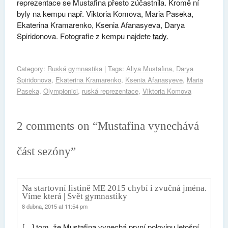
reprezentace se Mustafina přesto zúčastnila. Kromě ní
byly na kempu např. Viktoria Komova, Maria Paseka,
Ekaterina Kramarenko, Ksenia Afanasyeva, Darya
Spiridonova. Fotografie z kempu najdete
tady.
Category:
Ruská gymnastika
| Tags:
Aliya Mustafina
,
Darya
Spiridonova
,
Ekaterina Kramarenko
,
Ksenia Afanasyeve
,
Maria
Paseka
,
Olympionici
,
ruská reprezentace
,
Viktoria Komova
2 comments on “
Mustafina vynechává
část sezóny
”
Na startovní listině ME 2015 chybí i zvučná jména.
Víme která | Svět gymnastiky
8 dubna, 2015 at 11:54 pm
[…] tom, že Mustafina vynechá první polovinu letošní