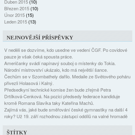
Duben 2015
(10)
Březen 2015
(10)
Únor 2015
(15)
Leden 2015
(13)
NEJNOVĚJŠÍ PŘÍSPĚVKY
V neděli se dozvíme, kdo usedne ve vedení ČGF. Po covidové
pauze je však čeká spousta práce.
Američanky svádí napínavý souboj o místenky do Tokia.
Národní mistrovství ukázalo, kdo má největší šance.
Čechům se v Szombathely dařilo. Medaile ze Světového poháru
přivezli Holasová i Kalný.
Předsedkyní technické komise žen bude zřejmě Petra
Drtílková-Cenková. Na pozici předsedy federace kandiduje
kromě Romana Slavíka taky Kateřina Machů.
Zajímá vás, jaké bude směřování české gymnastiky na další 4
roky? Už 19. září rozhodnou zástupci oddílů na valné hromadě
ŠTÍTKY