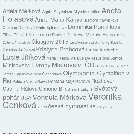
Aneta
Adéla Měrková
Agáta Strýhalová
Aliya Mustafina
Holasová
Anna Mária Kányai
Barbora Trávničková
Dominika Ponížilová
Clarissa Čondlová
Daria Spiridonova
Ellie Downie
Eva Mičková
Evropské hry
Eliška Fiřtová
Elsabeth Black
Glasgow 2015
Juniorky
Eythora Thorsdottir
Jana Weisserová
Kadetky
Kristýna Brabcová
Larisa Iordache
Kateřina Jelínková
Lucie Jiříková
Melanie De Jesus dos Santos
Maria Paseka
Mistrovství ČR
Mistrovství Evropy
Nela
Natálie Brabcová
Olympionici
Olympiáda v
Tereza Kaplanová
Nela Štěpandová
Riu
Rozhovor
Romana Majerechová
Patricie Makovičková
Světový
Sabina Hálová
Simone Biles
starší žákyně
Veronika
Vendula Měrková
pohár
USA
Cenková
česká gymnastika
Video
žákyně A
© 2026 - Svět sportovní gymnastiky