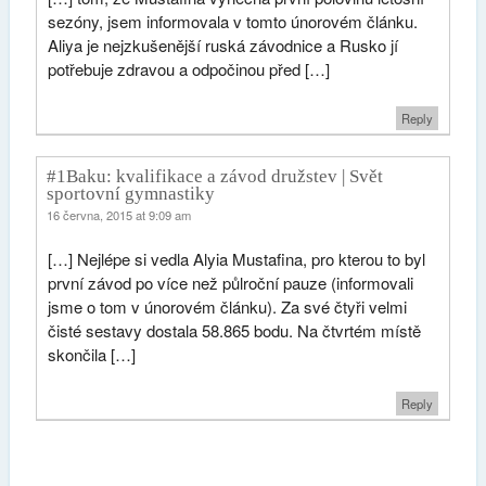
sezóny, jsem informovala v tomto únorovém článku.
Aliya je nejzkušenější ruská závodnice a Rusko jí
potřebuje zdravou a odpočinou před […]
Reply
#1Baku: kvalifikace a závod družstev | Svět
sportovní gymnastiky
16 června, 2015 at 9:09 am
[…] Nejlépe si vedla Alyia Mustafina, pro kterou to byl
první závod po více než půlroční pauze (informovali
jsme o tom v únorovém článku). Za své čtyři velmi
čisté sestavy dostala 58.865 bodu. Na čtvrtém místě
skončila […]
Reply