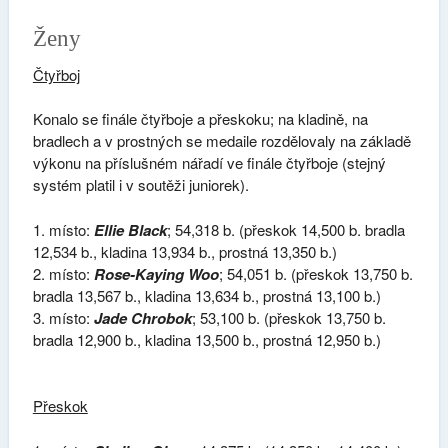
Ženy
Čtyřboj
Konalo se finále čtyřboje a přeskoku; na kladině, na
bradlech a v prostných se medaile rozdělovaly na základě
výkonu na příslušném nářadí ve finále čtyřboje (stejný
systém platil i v soutěži juniorek).
místo:
Ellie Black
; 54,318 b. (přeskok 14,500 b. bradla
12,534 b., kladina 13,934 b., prostná 13,350 b.)
místo:
Rose-Kaying Woo
; 54,051 b. (přeskok 13,750 b.
bradla 13,567 b., kladina 13,634 b., prostná 13,100 b.)
místo:
Jade Chrobok
; 53,100 b. (přeskok 13,750 b.
bradla 12,900 b., kladina 13,500 b., prostná 12,950 b.)
Přeskok