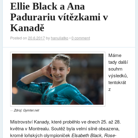
Ellie Black a Ana
Padurariu vítězkami v
Kanadě
Posted on
20.6.2017
by
hanuliatko
•
0 comment
Máme
tady další
souhrn
výsledků,
tentokrát
z
Zdroj: Gymter.net
Mistrovství Kanady, které proběhlo ve dnech 25. až 28.
května v Montrealu. Soutěž byla velmi silně obsazena,
kromě loňských olympioniček
Elsabeth Black, Rose-