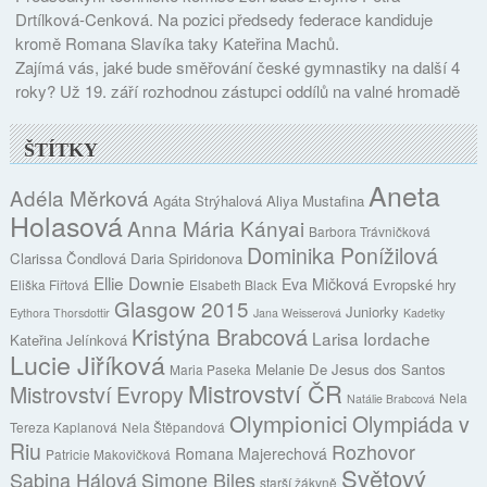
Drtílková-Cenková. Na pozici předsedy federace kandiduje
kromě Romana Slavíka taky Kateřina Machů.
Zajímá vás, jaké bude směřování české gymnastiky na další 4
roky? Už 19. září rozhodnou zástupci oddílů na valné hromadě
ŠTÍTKY
Aneta
Adéla Měrková
Agáta Strýhalová
Aliya Mustafina
Holasová
Anna Mária Kányai
Barbora Trávničková
Dominika Ponížilová
Clarissa Čondlová
Daria Spiridonova
Ellie Downie
Eva Mičková
Evropské hry
Eliška Fiřtová
Elsabeth Black
Glasgow 2015
Juniorky
Eythora Thorsdottir
Jana Weisserová
Kadetky
Kristýna Brabcová
Larisa Iordache
Kateřina Jelínková
Lucie Jiříková
Melanie De Jesus dos Santos
Maria Paseka
Mistrovství ČR
Mistrovství Evropy
Nela
Natálie Brabcová
Olympionici
Olympiáda v
Tereza Kaplanová
Nela Štěpandová
Riu
Rozhovor
Romana Majerechová
Patricie Makovičková
Světový
Sabina Hálová
Simone Biles
starší žákyně