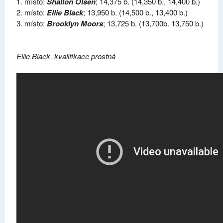
místo:
Shallon Olsen
; 14,375 b. (14,350 b., 14,400 b.)
místo:
Ellie Black
; 13,950 b. (14,500 b., 13,400 b.)
místo:
Brooklyn Moors
; 13,725 b. (13,700b. 13,750 b.)
Ellie Black, kvalifikace prostná