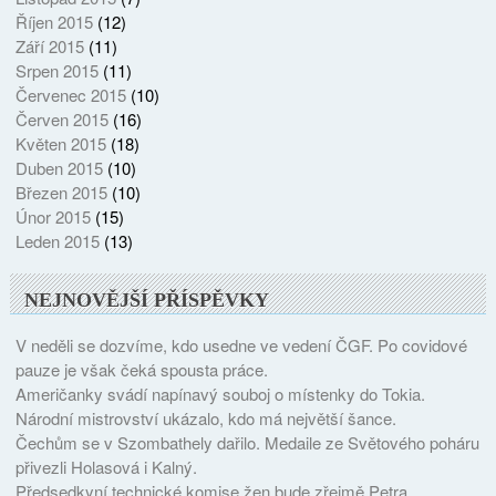
Říjen 2015
(12)
Září 2015
(11)
Srpen 2015
(11)
Červenec 2015
(10)
Červen 2015
(16)
Květen 2015
(18)
Duben 2015
(10)
Březen 2015
(10)
Únor 2015
(15)
Leden 2015
(13)
NEJNOVĚJŠÍ PŘÍSPĚVKY
V neděli se dozvíme, kdo usedne ve vedení ČGF. Po covidové
pauze je však čeká spousta práce.
Američanky svádí napínavý souboj o místenky do Tokia.
Národní mistrovství ukázalo, kdo má největší šance.
Čechům se v Szombathely dařilo. Medaile ze Světového poháru
přivezli Holasová i Kalný.
Předsedkyní technické komise žen bude zřejmě Petra