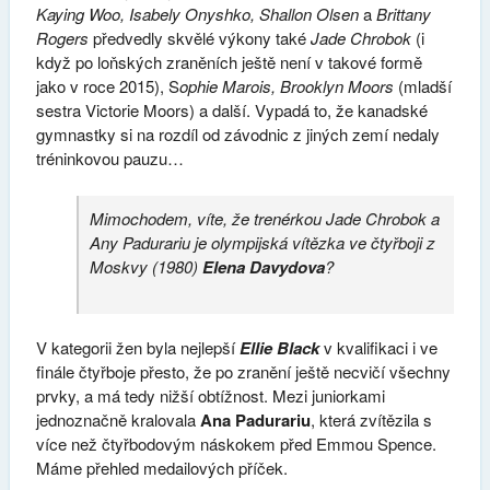
Kaying Woo, Isabely Onyshko, Shallon Olsen
a
Brittany
Rogers
předvedly skvělé výkony také
Jade Chrobok
(i
když po loňských zraněních ještě není v takové formě
jako v roce 2015), S
ophie Marois, Brooklyn Moors
(mladší
sestra Victorie Moors) a další. Vypadá to, že kanadské
gymnastky si na rozdíl od závodnic z jiných zemí nedaly
tréninkovou pauzu…
Mimochodem, víte, že trenérkou Jade Chrobok a
Any Padurariu je olympijská vítězka ve čtyřboji z
Moskvy (1980)
Elena Davydova
?
V kategorii žen byla nejlepší
Ellie Black
v kvalifikaci i ve
finále čtyřboje přesto, že po zranění ještě necvičí všechny
prvky, a má tedy nižší obtížnost. Mezi juniorkami
jednoznačně kralovala
Ana Padurariu
, která zvítězila s
více než čtyřbodovým náskokem před Emmou Spence.
Máme přehled medailových příček.