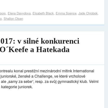
oors
,
Elena Davydova
,
Elsabeth Black
,
Emma Spence
,
Jade Chrobok
,
o
,
Shallon Olsen
017: v silné konkurenci
e O´Keefe a Hatekada
realu konal prestižní mezinárodní mítink International
 juniorské, ženské a Challenge, ve které vrcholové
ale „samy za sebe“, resp. za svůj gymnastický klub. Velmi
 kategorie juniorek.