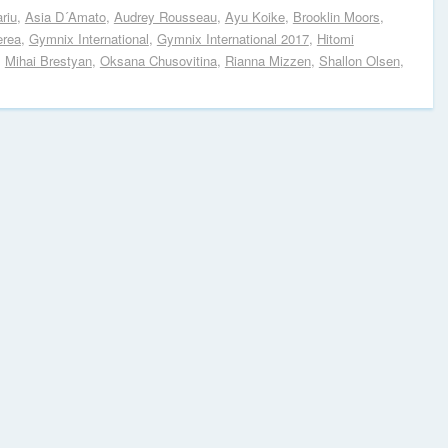
riu
,
Asia D´Amato
,
Audrey Rousseau
,
Ayu Koike
,
Brooklin Moors
,
erea
,
Gymnix International
,
Gymnix International 2017
,
Hitomi
,
Mihai Brestyan
,
Oksana Chusovitina
,
Rianna Mizzen
,
Shallon Olsen
,