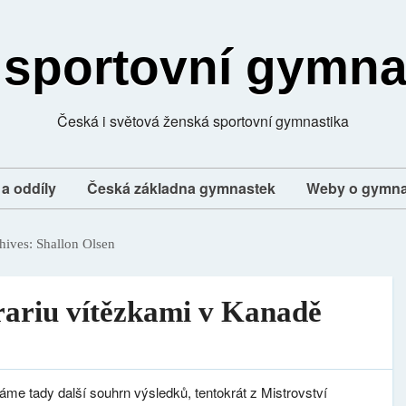
 sportovní gymna
Česká i světová ženská sportovní gymnastika
a oddíly
Česká základna gymnastek
Weby o gymna
hives:
Shallon Olsen
rariu vítězkami v Kanadě
me tady další souhrn výsledků, tentokrát z Mistrovství