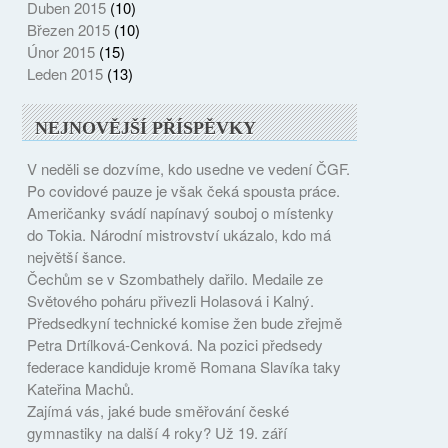
Duben 2015
(10)
Březen 2015
(10)
Únor 2015
(15)
Leden 2015
(13)
NEJNOVĚJŠÍ PŘÍSPĚVKY
V neděli se dozvíme, kdo usedne ve vedení ČGF.
Po covidové pauze je však čeká spousta práce.
Američanky svádí napínavý souboj o místenky
do Tokia. Národní mistrovství ukázalo, kdo má
největší šance.
Čechům se v Szombathely dařilo. Medaile ze
Světového poháru přivezli Holasová i Kalný.
Předsedkyní technické komise žen bude zřejmě
Petra Drtílková-Cenková. Na pozici předsedy
federace kandiduje kromě Romana Slavíka taky
Kateřina Machů.
Zajímá vás, jaké bude směřování české
gymnastiky na další 4 roky? Už 19. září