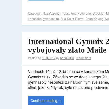
Category:
Nezařazené
| Tags:
Ana Padurariu
,
Brooklyn M
kanadská gymnastika
,
Mia Saint Pierre
,
Rose-Kaying Wo
International Gymnix 2
vybojovaly zlato Mail
Posted on
18.3.2017
by
hanuliatko
•
0 comment
Ve dnech 10. až 12. března se v kanadském Mont
Gymnix 2017. Závodilo se ve třech kategoriích,
gymnastky nesoutěží za národní tým své země, 
silně, jako každý rok, byla obsazena především
Continue reading
→