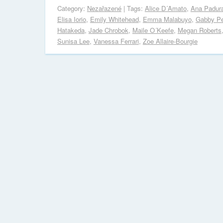
Category:
Nezařazené
| Tags:
Alice D´Amato
,
Ana Padura
Elisa Iorio
,
Emily Whitehead
,
Emma Malabuyo
,
Gabby P
Hatakeda
,
Jade Chrobok
,
Maile O´Keefe
,
Megan Roberts
Sunisa Lee
,
Vanessa Ferrari
,
Zoe Allaire-Bourgie