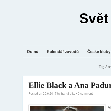
Svět
Domů
Kalendář závodů
České kluby 
Tag Arc
Ellie Black a Ana Padu
Posted on
20.6.2017
by
hanuliatko
•
0 comment
Má