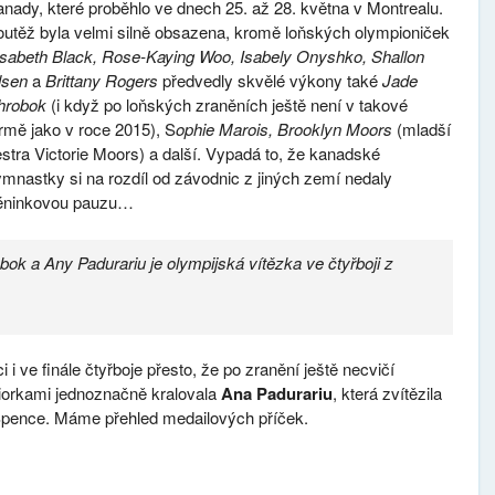
nady, které proběhlo ve dnech 25. až 28. května v Montrealu.
utěž byla velmi silně obsazena, kromě loňských olympioniček
lsabeth Black, Rose-Kaying Woo, Isabely Onyshko, Shallon
lsen
a
Brittany Rogers
předvedly skvělé výkony také
Jade
hrobok
(i když po loňských zraněních ještě není v takové
rmě jako v roce 2015), S
ophie Marois, Brooklyn Moors
(mladší
stra Victorie Moors) a další. Vypadá to, že kanadské
mnastky si na rozdíl od závodnic z jiných zemí nedaly
réninkovou pauzu…
k a Any Padurariu je olympijská vítězka ve čtyřboji z
i i ve finále čtyřboje přesto, že po zranění ještě necvičí
niorkami jednoznačně kralovala
Ana Padurariu
, která zvítězila
ence. Máme přehled medailových příček.