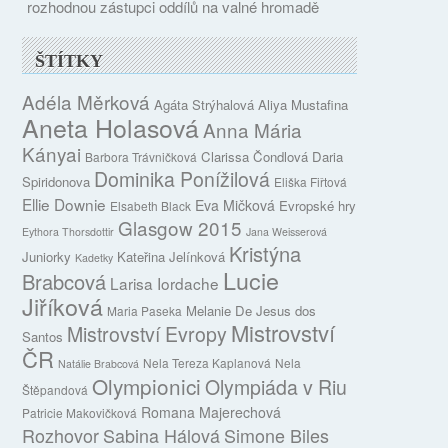
rozhodnou zástupci oddílů na valné hromadě
ŠTÍTKY
Adéla Měrková
Agáta Strýhalová
Aliya Mustafina
Aneta Holasová
Anna Mária
Kányai
Clarissa Čondlová
Daria
Barbora Trávničková
Dominika Ponížilová
Spiridonova
Eliška Fiřtová
Ellie Downie
Eva Mičková
Evropské hry
Elsabeth Black
Glasgow 2015
Eythora Thorsdottir
Jana Weisserová
Kristýna
Juniorky
Kateřina Jelínková
Kadetky
Lucie
Brabcová
Larisa Iordache
Jiříková
Melanie De Jesus dos
Maria Paseka
Mistrovství
Mistrovství Evropy
Santos
ČR
Nela Tereza Kaplanová
Nela
Natálie Brabcová
Olympionici
Olympiáda v Riu
Štěpandová
Romana Majerechová
Patricie Makovičková
Rozhovor
Sabina Hálová
Simone Biles