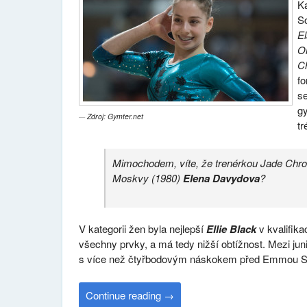
Ka
So
E
O
C
fo
se
gy
Zdroj: Gymter.net
t
Mimochodem, víte, že trenérkou Jade Chrobo
Moskvy (1980)
Elena Davydova
?
V kategorii žen byla nejlepší
Ellie Black
v kvalifikac
všechny prvky, a má tedy nižší obtížnost. Mezi ju
s více než čtyřbodovým náskokem před Emmou Sp
Continue reading
→