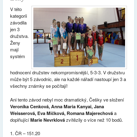
V této
kategorii
závodila
jen 3
družstva.
Ženy
mají
systém
hodnocení družstev nekompromisnější, 5-3-3. V družstvu
může být 5 závodnic, ale na každé nářadí nastoupí jen 3 a
všechny známky se počítají!
Ani tento závod nebyl moc dramatický, Češky ve složení
Veronika Cenková, Anna Maria Kanyai, Jana
Weisserová, Eva Mičková, Romana Majerechová
a
doplňující
Marie Nevrklová
zvítězily o více než 10 bodů.
ČR – 151.20