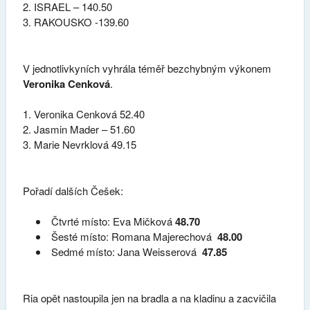
ISRAEL – 140.50
RAKOUSKO -139.60
V jednotlivkyních vyhrála téměř bezchybným výkonem
Veronika Cenková
.
Veronika Cenková 52.40
Jasmin Mader – 51.60
Marie Nevrklová 49.15
Pořadí dalších Češek:
Čtvrté místo: Eva Mičková
48.70
Šesté místo: Romana Majerechová
48.00
Sedmé místo: Jana Weisserová
47.85
Ria opět nastoupila jen na bradla a na kladinu a zacvičila