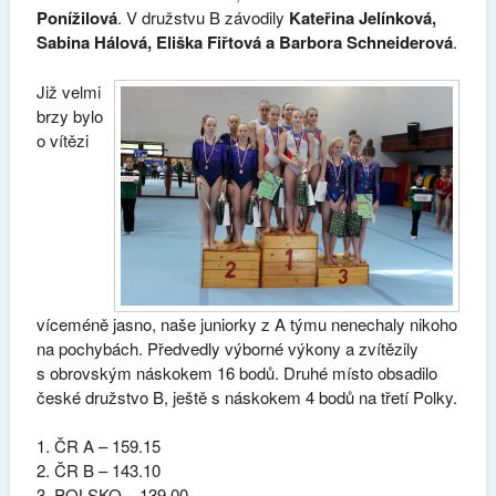
Ponížilová
. V družstvu B závodily
Kateřina Jelínková,
Sabina Hálová, Eliška Fiřtová a Barbora Schneiderová
.
Již velmi
brzy bylo
o vítězi
víceméně jasno, naše juniorky z A týmu nenechaly nikoho
na pochybách. Předvedly výborné výkony a zvítězily
s obrovským náskokem 16 bodů. Druhé místo obsadilo
české družstvo B, ještě s náskokem 4 bodů na třetí Polky.
ČR A – 159.15
ČR B – 143.10
POLSKO – 139.00