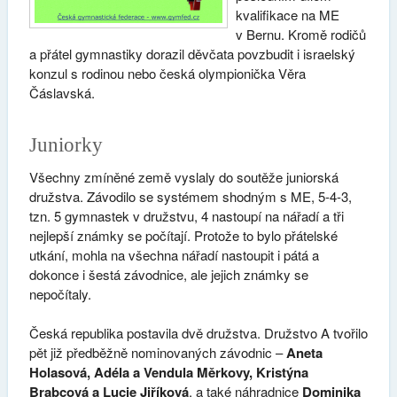
kvalifikace na ME
v Bernu. Kromě rodičů
a přátel gymnastiky dorazil děvčata povzbudit i israelský
konzul s rodinou nebo česká olympionička Věra
Čáslavská.
Juniorky
Všechny zmíněné země vyslaly do soutěže juniorská
družstva. Závodilo se systémem shodným s ME, 5-4-3,
tzn. 5 gymnastek v družstvu, 4 nastoupí na nářadí a tři
nejlepší známky se počítají. Protože to bylo přátelské
utkání, mohla na všechna nářadí nastoupit i pátá a
dokonce i šestá závodnice, ale jejich známky se
nepočítaly.
Česká republika postavila dvě družstva. Družstvo A tvořilo
pět již předběžně nominovaných závodnic –
Aneta
Holasová, Adéla a Vendula Měrkovy, Kristýna
Brabcová a Lucie Jiříková
, a také náhradnice
Dominika