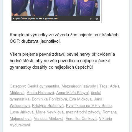
Kompletní výsledky ze závodu žen najdete na stránkách
ČGF:
družstva
,
jednotlivci
.
Všem přejeme pevné zdraví, pevné nervy při cvičení a
hodně štěstí, aby se vše povedlo co nejlépe a české
gymnastky dosáhly co nejlepších úspěchů!
Category:
Česká gymnastika
,
Mezinárodní závody
| Tags:
Adéla
Měrková
,
Aneta Holasová
,
Anna Mária Kányai
,
česká
gymnastika
,
Dominika Ponížilová
,
Eva Mičková
,
Jana
Weisserová
,
Kristýna Brabcová
,
Kvalifikace na ME v Bernu
,
Lucie Jiříková
,
Marie Nevrklová
,
mezinárodní závody
,
Romana
Majerechová
,
Vendula Měrková
,
Veronika Cenková
,
Viktória
Vydureková