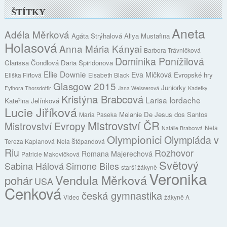
ŠTÍTKY
Aneta
Adéla Měrková
Agáta Strýhalová
Aliya Mustafina
Holasová
Anna Mária Kányai
Barbora Trávničková
Dominika Ponížilová
Clarissa Čondlová
Daria Spiridonova
Ellie Downie
Eva Mičková
Evropské hry
Eliška Fiřtová
Elsabeth Black
Glasgow 2015
Juniorky
Eythora Thorsdottir
Jana Weisserová
Kadetky
Kristýna Brabcová
Larisa Iordache
Kateřina Jelínková
Lucie Jiříková
Melanie De Jesus dos Santos
Maria Paseka
Mistrovství ČR
Mistrovství Evropy
Nela
Natálie Brabcová
Olympionici
Olympiáda v
Tereza Kaplanová
Nela Štěpandová
Riu
Rozhovor
Romana Majerechová
Patricie Makovičková
Světový
Sabina Hálová
Simone Biles
starší žákyně
Veronika
Vendula Měrková
pohár
USA
Cenková
česká gymnastika
Video
žákyně A