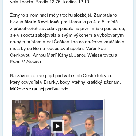
velmi dobře. Bradla 13.75, kladina 12.10.
Ženy to s nominací měly trochu složitější. Zamotala to
hlavně
Marie Nevrklová
, pro kterou to po 4. a 5. místě
z předchozích závodů vypadalo na první místo pod čarou,
ale v sobotu zabojovala a svým výkonem a vybojovaným
druhým místem mezi Češkami se do družstva vmáčkla a
měla by do Bernu odcestovat spolu s Veronikou
Cenkovou, Annou Marií Kányai, Janou Weisserovou a
Evou Mičkovou.
Na závod žen se přijel podívat i štáb České televize,
který odvysílal v Branky, body, vteřiny kratičký záznam.
Můžete se na něj podívat zde.