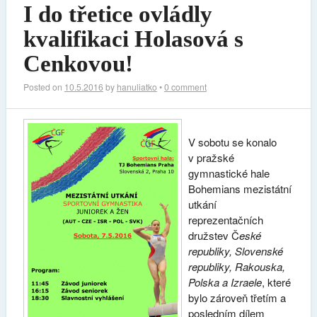
I do třetice ovládly
kvalifikaci Holasová s
Cenkovou!
Posted on
10.5.2016
by
hanuliatko
•
0 comment
V sobotu se konalo
v pražské
gymnastické hale
Bohemians mezistátní
utkání
reprezentačních
družstev Č
eské
republiky, Slovenské
republiky, Rakouska,
Polska a Izraele
, které
bylo zároveň třetím a
posledním dílem