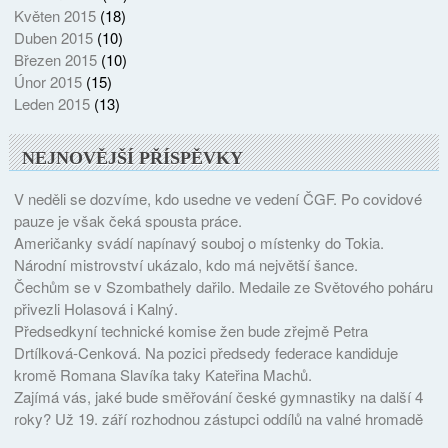
Květen 2015
(18)
Duben 2015
(10)
Březen 2015
(10)
Únor 2015
(15)
Leden 2015
(13)
NEJNOVĚJŠÍ PŘÍSPĚVKY
V neděli se dozvíme, kdo usedne ve vedení ČGF. Po covidové
pauze je však čeká spousta práce.
Američanky svádí napínavý souboj o místenky do Tokia.
Národní mistrovství ukázalo, kdo má největší šance.
Čechům se v Szombathely dařilo. Medaile ze Světového poháru
přivezli Holasová i Kalný.
Předsedkyní technické komise žen bude zřejmě Petra
Drtílková-Cenková. Na pozici předsedy federace kandiduje
kromě Romana Slavíka taky Kateřina Machů.
Zajímá vás, jaké bude směřování české gymnastiky na další 4
roky? Už 19. září rozhodnou zástupci oddílů na valné hromadě