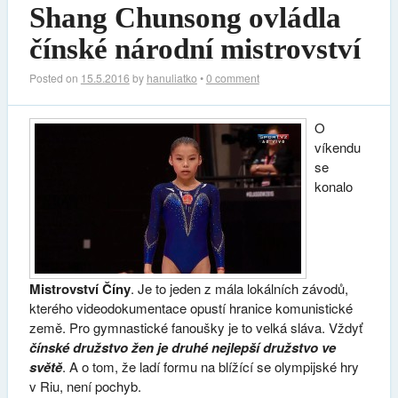
Shang Chunsong ovládla
čínské národní mistrovství
Posted on
15.5.2016
by
hanuliatko
•
0 comment
O
víkendu
se
konalo
Mistrovství Číny
. Je to jeden z mála lokálních závodů,
kterého videodokumentace opustí hranice komunistické
země. Pro gymnastické fanoušky je to velká sláva. Vždyť
čínské družstvo žen je druhé nejlepší družstvo ve
světě
. A o tom, že ladí formu na blížící se olympijské hry
v Riu, není pochyb.