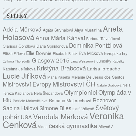
ŠTÍTKY
Aneta
Adéla Měrková
Agáta Strýhalová
Aliya Mustafina
Holasová
Anna Mária Kányai
Barbora Trávničková
Dominika Ponížilová
Clarissa Čondlová
Daria Spiridonova
Ellie Downie
Eva Mičková
Evropské hry
Eliška Fiřtová
Elsabeth Black
Glasgow 2015
Juniorky
Eythora Thorsdottir
Jana Weisserová
Kadetky
Kristýna Brabcová
Larisa Iordache
Kateřina Jelínková
Lucie Jiříková
Melanie De Jesus dos Santos
Maria Paseka
Mistrovství ČR
Mistrovství Evropy
Nela
Natálie Brabcová
Olympionici
Olympiáda v
Tereza Kaplanová
Nela Štěpandová
Riu
Rozhovor
Romana Majerechová
Patricie Makovičková
Světový
Sabina Hálová
Simone Biles
starší žákyně
Veronika
Vendula Měrková
pohár
USA
Cenková
česká gymnastika
Video
žákyně A