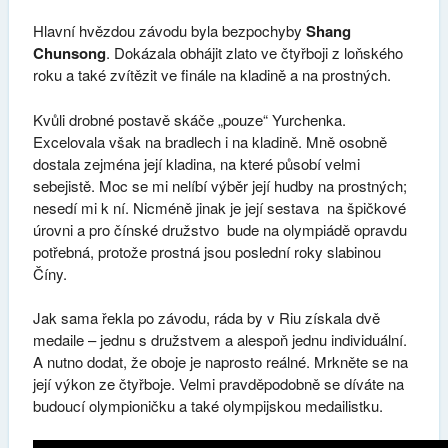
Hlavní hvězdou závodu byla bezpochyby
Shang
Chunsong
. Dokázala obhájit zlato ve čtyřboji z loňského
roku a také zvítězit ve finále na kladině a na prostných.
Kvůli drobné postavě skáče „pouze“ Yurchenka.
Excelovala však na bradlech i na kladině. Mně osobně
dostala zejména její kladina, na které působí velmi
sebejistě. Moc se mi nelíbí výběr její hudby na prostných;
nesedí mi k ní. Nicméně jinak je její sestava na špičkové
úrovni a pro čínské družstvo bude na olympiádě opravdu
potřebná, protože prostná jsou poslední roky slabinou
Číny.
Jak sama řekla po závodu, ráda by v Riu získala dvě
medaile – jednu s družstvem a alespoň jednu individuální.
A nutno dodat, že oboje je naprosto reálné. Mrkněte se na
její výkon ze čtyřboje. Velmi pravděpodobně se díváte na
budoucí olympioničku a také olympijskou medailistku.