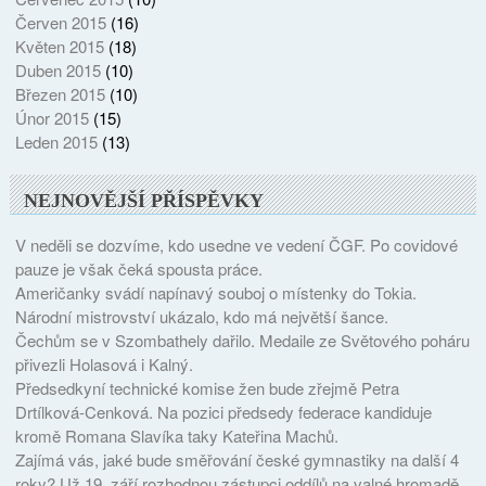
Červen 2015
(16)
Květen 2015
(18)
Duben 2015
(10)
Březen 2015
(10)
Únor 2015
(15)
Leden 2015
(13)
NEJNOVĚJŠÍ PŘÍSPĚVKY
V neděli se dozvíme, kdo usedne ve vedení ČGF. Po covidové
pauze je však čeká spousta práce.
Američanky svádí napínavý souboj o místenky do Tokia.
Národní mistrovství ukázalo, kdo má největší šance.
Čechům se v Szombathely dařilo. Medaile ze Světového poháru
přivezli Holasová i Kalný.
Předsedkyní technické komise žen bude zřejmě Petra
Drtílková-Cenková. Na pozici předsedy federace kandiduje
kromě Romana Slavíka taky Kateřina Machů.
Zajímá vás, jaké bude směřování české gymnastiky na další 4
roky? Už 19. září rozhodnou zástupci oddílů na valné hromadě