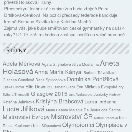
přivezli Holasová i Kalný.
Předsedkyní technické komise žen bude zřejmě Petra
Drtílková-Cenková. Na pozici předsedy federace kandiduje
kromě Romana Slavíka taky Kateřina Machů.
Zajímá vás, jaké bude směřování české gymnastiky na další 4
roky? Už 19. září rozhodnou zástupci oddílů na valné hromadě
ŠTÍTKY
Aneta
Adéla Měrková
Agáta Strýhalová
Aliya Mustafina
Holasová
Anna Mária Kányai
Barbora Trávničková
Dominika Ponížilová
Clarissa Čondlová
Daria Spiridonova
Ellie Downie
Eva Mičková
Evropské hry
Eliška Fiřtová
Elsabeth Black
Glasgow 2015
Juniorky
Eythora Thorsdottir
Jana Weisserová
Kadetky
Kristýna Brabcová
Larisa Iordache
Kateřina Jelínková
Lucie Jiříková
Melanie De Jesus dos Santos
Maria Paseka
Mistrovství ČR
Mistrovství Evropy
Nela
Natálie Brabcová
Olympionici
Olympiáda v
Tereza Kaplanová
Nela Štěpandová