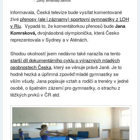
Zdroj: Brněnský denník
informavala, Česká televize bude vysílat komentované
živé
přenosy (ale i záznamy) sportovní gymnastiky z LOH
v Riu
. Vypadá to, že komentátorkou přenosů bude
Jana
Komrsková,
dvojnásobná olympionička, která Česko
reprezentovala v Sydney a v Aténách.
Shodou okolností jsem nedávno také narazila na tento
starší díl dokumentárního cyklu o výrazných mladých
osobnostech Česka
, který se věnuje právě Janě. Je to
hodně hezká a úpřimná zpověď mladé gymnastky se
vším všudy. Jana popisuje vztah s rodiči a trenéry v jedné
osobě, o špatném zázemí pro gymnastky, o strachu z
těžkých prvků v ČR atd.