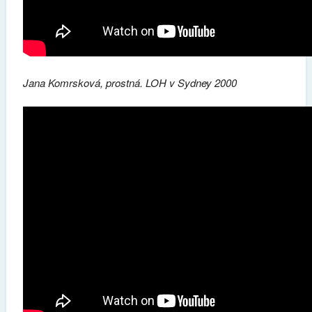
Jana Komrsková, prostná. LOH v Sydney 2000