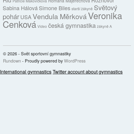
Riu
Rozhovor
Romana Majerechová
Patricie Makovičková
Světový
Sabina Hálová
Simone Biles
starší žákyně
Veronika
Vendula Měrková
pohár
USA
Cenková
česká gymnastika
Video
žákyně A
© 2026 - Svět sportovní gymnastiky
Rundown
- Proudly powered by
WordPress
International gymnastics
Twitter account about gymnastics