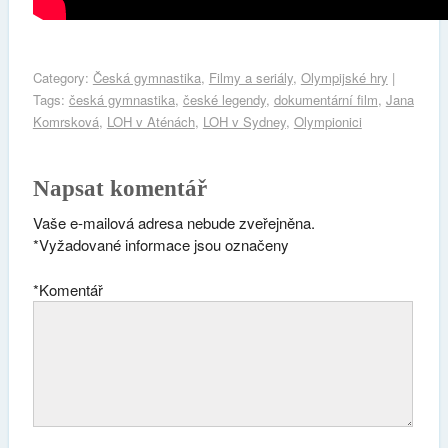
Category:
Česká gymnastika
,
Filmy a seriály
,
Olympijské hry
|
Tags:
česká gymnastika
,
české legendy
,
dokumentární film
,
Jana
Komrsková
,
LOH v Aténách
,
LOH v Sydney
,
Olympionici
Napsat komentář
Vaše e-mailová adresa nebude zveřejněna.
*
Vyžadované informace jsou označeny
*
Komentář