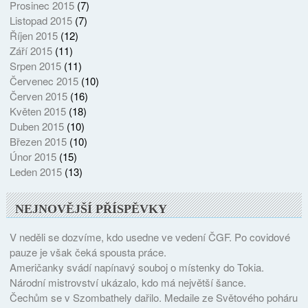
Prosinec 2015
(7)
Listopad 2015
(7)
Říjen 2015
(12)
Září 2015
(11)
Srpen 2015
(11)
Červenec 2015
(10)
Červen 2015
(16)
Květen 2015
(18)
Duben 2015
(10)
Březen 2015
(10)
Únor 2015
(15)
Leden 2015
(13)
NEJNOVĚJŠÍ PŘÍSPĚVKY
V neděli se dozvíme, kdo usedne ve vedení ČGF. Po covidové
pauze je však čeká spousta práce.
Američanky svádí napínavý souboj o místenky do Tokia.
Národní mistrovství ukázalo, kdo má největší šance.
Čechům se v Szombathely dařilo. Medaile ze Světového poháru