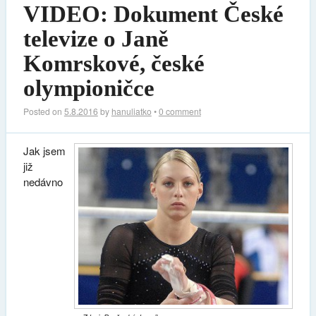
VIDEO: Dokument České
televize o Janě
Komrskové, české
olympioničce
Posted on
5.8.2016
by
hanuliatko
•
0 comment
Jak jsem
již
nedávno