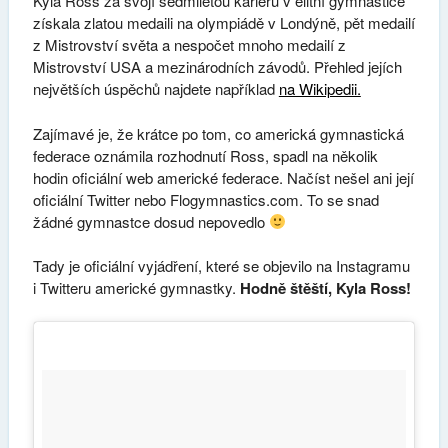
Kyla Ross za svojí sedmiletou kariéru v elitní gymnastice
získala zlatou medaili na olympiádě v Londýně, pět medailí
z Mistrovství světa a nespočet mnoho medailí z
Mistrovství USA a mezinárodních závodů. Přehled jejích
největších úspěchů najdete například
na Wikipedii.
Zajímavé je, že krátce po tom, co americká gymnastická
federace oznámila rozhodnutí Ross, spadl na několik
hodin oficiální web americké federace. Načíst nešel ani její
oficiální Twitter nebo Flogymnastics.com. To se snad
žádné gymnastce dosud nepovedlo
Tady je oficiální vyjádření, které se objevilo na Instagramu
i Twitteru americké gymnastky.
Hodně štěští, Kyla Ross!