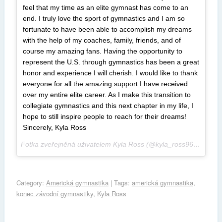
feel that my time as an elite gymnast has come to an
end. I truly love the sport of gymnastics and I am so
fortunate to have been able to accomplish my dreams
with the help of my coaches, family, friends, and of
course my amazing fans. Having the opportunity to
represent the U.S. through gymnastics has been a great
honor and experience I will cherish. I would like to thank
everyone for all the amazing support I have received
over my entire elite career. As I make this transition to
collegiate gymnastics and this next chapter in my life, I
hope to still inspire people to reach for their dreams!
Sincerely, Kyla Ross
Fotka zveřejněná uživatelem Kyla Ross (@kyla_ross96),
Úno 22
Category:
Americká gymnastika
| Tags:
americká gymnastika
,
konec závodní gymnastiky
,
Kyla Ross