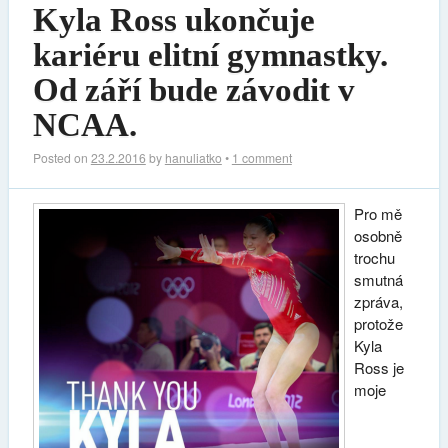
Kyla Ross ukončuje
kariéru elitní gymnastky.
Od září bude závodit v
NCAA.
Posted on
23.2.2016
by
hanuliatko
•
1 comment
Pro mě
osobně
trochu
smutná
zpráva,
protože
Kyla
Ross je
moje