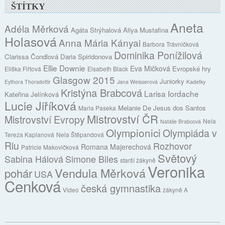
ŠTÍTKY
Aneta
Adéla Měrková
Agáta Strýhalová
Aliya Mustafina
Holasová
Anna Mária Kányai
Barbora Trávničková
Dominika Ponížilová
Clarissa Čondlová
Daria Spiridonova
Ellie Downie
Eva Mičková
Evropské hry
Eliška Fiřtová
Elsabeth Black
Glasgow 2015
Juniorky
Eythora Thorsdottir
Jana Weisserová
Kadetky
Kristýna Brabcová
Larisa Iordache
Kateřina Jelínková
Lucie Jiříková
Melanie De Jesus dos Santos
Maria Paseka
Mistrovství ČR
Mistrovství Evropy
Nela
Natálie Brabcová
Olympionici
Olympiáda v
Tereza Kaplanová
Nela Štěpandová
Riu
Rozhovor
Romana Majerechová
Patricie Makovičková
Světový
Sabina Hálová
Simone Biles
starší žákyně
Veronika
Vendula Měrková
pohár
USA
Cenková
česká gymnastika
Video
žákyně A