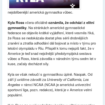
nejoblíbenější americká gymnastka vůbec.
Kyla Ross
včera oficiálně
oznámila, že odchází z elitní
gymnastiky
. Na stránkách americké gymnastické
federace se objevilo krátké vyjádření, které vesměs říká,
že Ross se nedokázala dostat přes sérii drobnějších
zranění a ztratila odhodlání dál bojovat a místo v týmu pro
letošní olympiádu v Riu. Přispěl k tomu nejspíš fakt, že v
Americe je teď snad nejsilnější předolympijská sestava
vůbec a Ross, která závodila v národním týmu sedm let v
kuse, začaly docházet síly.
Kyla se však neloučí s gymnastikou úplně. Naopak. Od
září jí uvidíme závodit za
University of California, Los
Angeles
v rámci NCAA (NCAA je americká univerzitní
sportovní liga, pozn. redakce), která je v Americe velmi
populární.