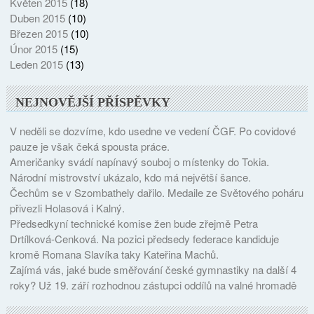
Květen 2015
(18)
Duben 2015
(10)
Březen 2015
(10)
Únor 2015
(15)
Leden 2015
(13)
NEJNOVĚJŠÍ PŘÍSPĚVKY
V neděli se dozvíme, kdo usedne ve vedení ČGF. Po covidové
pauze je však čeká spousta práce.
Američanky svádí napínavý souboj o místenky do Tokia.
Národní mistrovství ukázalo, kdo má největší šance.
Čechům se v Szombathely dařilo. Medaile ze Světového poháru
přivezli Holasová i Kalný.
Předsedkyní technické komise žen bude zřejmě Petra
Drtílková-Cenková. Na pozici předsedy federace kandiduje
kromě Romana Slavíka taky Kateřina Machů.
Zajímá vás, jaké bude směřování české gymnastiky na další 4
roky? Už 19. září rozhodnou zástupci oddílů na valné hromadě