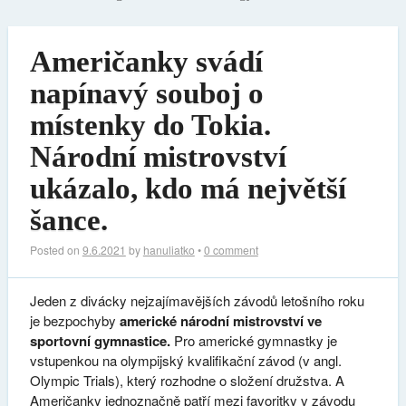
Američanky svádí
napínavý souboj o
místenky do Tokia.
Národní mistrovství
ukázalo, kdo má největší
šance.
Posted on
9.6.2021
by
hanuliatko
•
0 comment
Jeden z divácky nejzajímavějších závodů letošního roku
je bezpochyby
americké národní mistrovství ve
sportovní gymnastice.
Pro americké gymnastky je
vstupenkou na olympijský kvalifikační závod (v angl.
Olympic Trials), který rozhodne o složení družstva. A
Američanky jednoznačně patří mezi favoritky v závodu