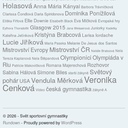
Holasová
Anna Mária Kányai
Barbora Trávničková
Dominika Ponížilová
Clarissa Čondlová
Daria Spiridonova
Ellie Downie
Eva Mičková
Evropské hry
Eliška Fiřtová
Elsabeth Black
Glasgow 2015
Juniorky
Eythora Thorsdottir
Jana Weisserová
Kadetky
Kristýna Brabcová
Larisa Iordache
Kateřina Jelínková
Lucie Jiříková
Melanie De Jesus dos Santos
Maria Paseka
Mistrovství ČR
Mistrovství Evropy
Nela
Natálie Brabcová
Olympionici
Olympiáda v
Tereza Kaplanová
Nela Štěpandová
Riu
Rozhovor
Romana Majerechová
Patricie Makovičková
Světový
Sabina Hálová
Simone Biles
starší žákyně
Veronika
Vendula Měrková
pohár
USA
Cenková
česká gymnastika
Video
žákyně A
© 2026 - Svět sportovní gymnastiky
Rundown
- Proudly powered by
WordPress