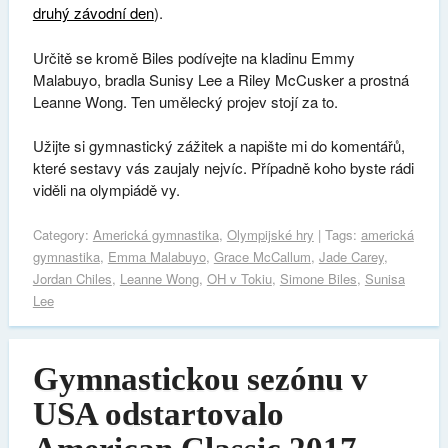
druhý závodní den
).
Určitě se kromě Biles podívejte na kladinu Emmy
Malabuyo, bradla Sunisy Lee a Riley McCusker a prostná
Leanne Wong. Ten umělecký projev stojí za to.
Užijte si gymnastický zážitek a napište mi do komentářů,
které sestavy vás zaujaly nejvíc. Případně koho byste rádi
viděli na olympiádě vy.
Category:
Americká gymnastika
,
Olympijské hry
| Tags:
americká
gymnastika
,
Emma Malabuyo
,
Grace McCallum
,
Jade Carey
,
Jordan Chiles
,
Leanne Wong
,
OH v Tokiu
,
Simone Biles
,
Sunisa
Lee
Gymnastickou sezónu v
USA odstartovalo