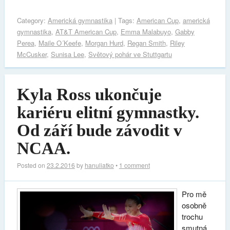
Category:
Americká gymnastika
| Tags:
American Cup
,
americká
gymnastika
,
AT&T American Cup
,
Emma Malabuyo
,
Gabby
Perea
,
Maile O´Keefe
,
Morgan Hurd
,
Regan Smith
,
Riley
McCusker
,
Sunisa Lee
,
Světový pohár ve Stuttgartu
Kyla Ross ukončuje
kariéru elitní gymnastky.
Od září bude závodit v
NCAA.
Posted on
23.2.2016
by
hanuliatko
•
1 comment
Pro mě
osobně
trochu
smutná