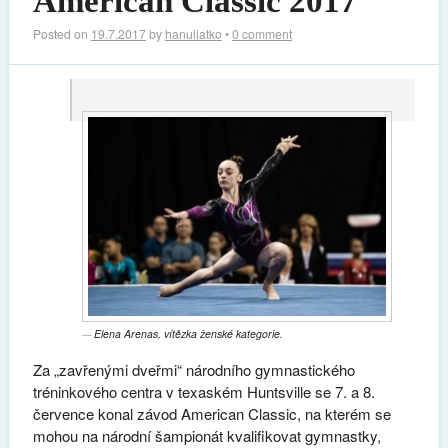
American Classic 2017
Posted on
19.7.2017
by
hanuliatko
•
0 comment
Elena Arenas, vítězka ženské kategorie.
Za „zavřenými dveřmi“ národního gymnastického
tréninkového centra v texaském Huntsville se 7. a 8.
července konal závod American Classic, na kterém se
mohou na národní šampionát kvalifikovat gymnastky,