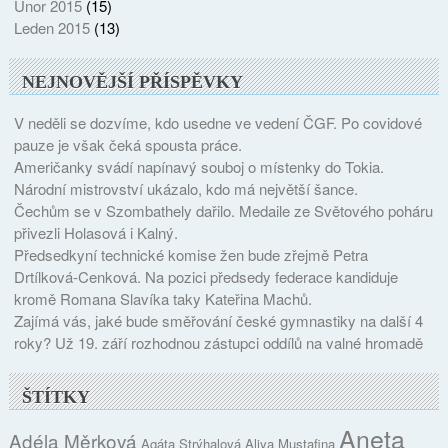
Únor 2015
(15)
Leden 2015
(13)
NEJNOVĚJŠÍ PŘÍSPĚVKY
V neděli se dozvíme, kdo usedne ve vedení ČGF. Po covidové
pauze je však čeká spousta práce.
Američanky svádí napínavý souboj o místenky do Tokia.
Národní mistrovství ukázalo, kdo má největší šance.
Čechům se v Szombathely dařilo. Medaile ze Světového poháru
přivezli Holasová i Kalný.
Předsedkyní technické komise žen bude zřejmě Petra
Drtílková-Cenková. Na pozici předsedy federace kandiduje
kromě Romana Slavíka taky Kateřina Machů.
Zajímá vás, jaké bude směřování české gymnastiky na další 4
roky? Už 19. září rozhodnou zástupci oddílů na valné hromadě
ŠTÍTKY
Aneta
Adéla Měrková
Agáta Strýhalová
Aliya Mustafina