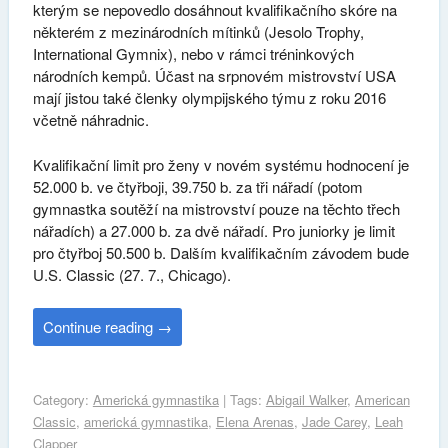
kterým se nepovedlo dosáhnout kvalifikačního skóre na
některém z mezinárodních mítinků (Jesolo Trophy,
International Gymnix), nebo v rámci tréninkových
národních kempů. Účast na srpnovém mistrovství USA
mají jistou také členky olympijského týmu z roku 2016
včetně náhradnic.
Kvalifikační limit pro ženy v novém systému hodnocení je
52.000 b. ve čtyřboji, 39.750 b. za tři nářadí (potom
gymnastka soutěží na mistrovství pouze na těchto třech
nářadích) a 27.000 b. za dvě nářadí. Pro juniorky je limit
pro čtyřboj 50.500 b. Dalším kvalifikačním závodem bude
U.S. Classic (27. 7., Chicago).
Continue reading
→
Category:
Americká gymnastika
| Tags:
Abigail Walker
,
American
Classic
,
americká gymnastika
,
Elena Arenas
,
Jade Carey
,
Leah
Clapper