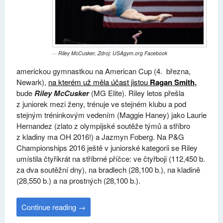
Riley McCusker, Zdroj: USAgym.org Facebook
americkou gymnastkou na
American Cup
(4. března,
Newark),
na kterém už měla účast jistou
Ragan Smith
,
bude
Riley McCusker
(MG Elite). Riley letos přešla
z juniorek mezi ženy, trénuje ve stejném klubu a pod
stejným tréninkovým vedením (Maggie Haney) jako Laurie
Hernandez (zlato z olympijské soutěže týmů a stříbro
z kladiny ma OH 2016!) a Jazmyn Foberg. Na P&G
Championships 2016 ještě v juniorské kategorii se Riley
umístila čtyřikrát na stříbrné příčce: ve čtyřboji (112,450 b.
za dva soutěžní dny), na bradlech (28,100 b.), na kladině
(28,550 b.) a na prostných (28,100 b.).
Continue reading
→