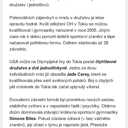
družstev i jednotlivců.
Potenciálních zájemkyň o místo v družstvu je letos
opravdu hodně. Kvůli odložení OH v Tokiu se můžou
kvalifikovat i gymnastky narozené v roce 2005. Jiným
zase rok k dobru pomohl doléčit sportovní zranění a lépe
načasovat potřebnou formu. Celkem startovalo až 28
závodnic.
USA může na Olympijské hry do Tokia poslat
čtyřčlenné
družstvo a dvě jednotlivkyně
. Jedno ze dvou
individuálních míst již obsadila
Jade Carey,
které se
kvalifikovala přes sérií světových pohárů. Boj o zbylých
pět místenek do Tokia tak začal uplynulý víkend.
Dvoudenní závodní formát byl prověrkou nových sestav,
stabilního cvičení a v neposlední řadě i psychiky. Oběma
dnům dominovala stávající královna sportovní gymnastiky
Simone Biles
. Pokud zůstane zdravá (= bez vážného
zranění), její účast v týmu je naprosto jistá. Přestože