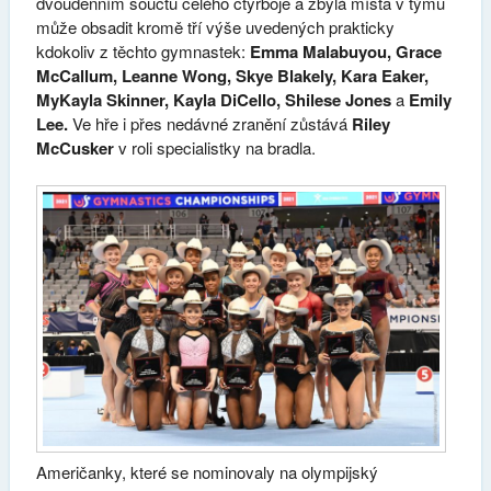
dvoudenním součtu celého čtyřboje a zbylá místa v týmu
může obsadit kromě tří výše uvedených prakticky
kdokoliv z těchto gymnastek:
Emma Malabuyou, Grace
McCallum, Leanne Wong, Skye Blakely, Kara Eaker,
MyKayla Skinner, Kayla DiCello, Shilese Jones
a
Emily
Lee.
Ve hře i přes nedávné zranění zůstává
Riley
McCusker
v roli specialistky na bradla.
Američanky, které se nominovaly na olympijský