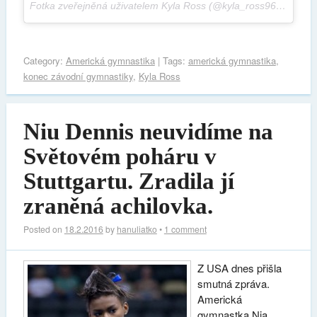
Fotka zveřejněná uživatelem Kyla Ross (@kyla_ross96),
Úno 22
Category:
Americká gymnastika
| Tags:
americká gymnastika
,
konec závodní gymnastiky
,
Kyla Ross
Niu Dennis neuvidíme na
Světovém poháru v
Stuttgartu. Zradila jí
zraněná achilovka.
Posted on
18.2.2016
by
hanuliatko
•
1 comment
Z USA dnes přišla
smutná zpráva.
Americká
gymnastka Nia