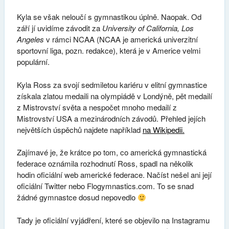
Kyla se však neloučí s gymnastikou úplně. Naopak. Od
září jí uvidíme závodit za
University of California, Los
Angeles
v rámci NCAA (NCAA je americká univerzitní
sportovní liga, pozn. redakce), která je v Americe velmi
populární.
Kyla Ross za svojí sedmiletou kariéru v elitní gymnastice
získala zlatou medaili na olympiádě v Londýně, pět medailí
z Mistrovství světa a nespočet mnoho medailí z
Mistrovství USA a mezinárodních závodů. Přehled jejích
největších úspěchů najdete například
na Wikipedii.
Zajímavé je, že krátce po tom, co americká gymnastická
federace oznámila rozhodnutí Ross, spadl na několik
hodin oficiální web americké federace. Načíst nešel ani její
oficiální Twitter nebo Flogymnastics.com. To se snad
žádné gymnastce dosud nepovedlo
Tady je oficiální vyjádření, které se objevilo na Instagramu