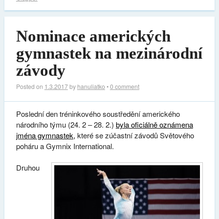
Nominace amerických
gymnastek na mezinárodní
závody
Posted on
1.3.2017
by
hanuliatko
•
0 comment
Poslední den tréninkového soustředění amerického
národního týmu (24. 2 – 28. 2.)
byla oficiálně oznámena
jména gymnastek,
které se zúčastní závodů Světového
poháru a Gymnix International.
Druhou