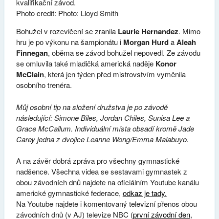
kvalifikační závod.
Photo credit: Photo: Lloyd Smith
Bohužel v rozcvičení se zranila
Laurie Hernandez
. Mimo
hru je po výkonu na šampionátu i
Morgan Hurd
a
Aleah
Finnegan
, oběma se závod bohužel nepovedl. Ze závodu
se omluvila také mladičká americká naděje
Konor
McClain
, která jen týden před mistrovstvím vyměnila
osobního trenéra.
Můj osobní tip na složení družstva je po závodě
následující: Simone Biles, Jordan Chiles, Sunisa Lee a
Grace McCallum. Individuální místa obsadí kromě Jade
Carey jedna z dvojice Leanne Wong/Emma Malabuyo.
A na závěr dobrá zpráva pro všechny gymnastické
nadšence. Všechna videa se sestavami gymnastek z
obou závodních dnů najdete na oficiálním Youtube kanálu
americké gymnastické federace,
odkaz je tady.
Na Youtube najdete i komentovaný televizní přenos obou
závodních dnů (v AJ) televize NBC (
první závodní den
,