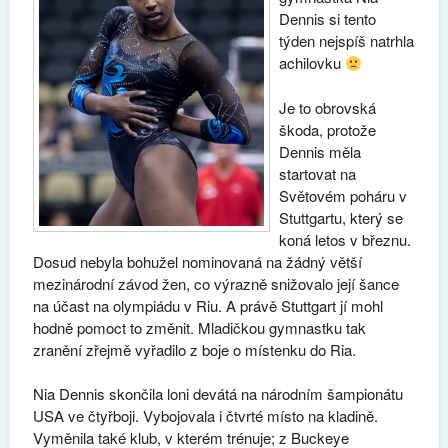
Dennis si tento
týden nejspíš natrhla
achilovku
Je to obrovská
škoda, protože
Dennis měla
startovat na
Světovém poháru v
Stuttgartu, který se
koná letos v březnu.
Dosud nebyla bohužel nominovaná na žádný větší
mezinárodní závod žen, co výrazně snižovalo její šance
na účast na olympiádu v Riu. A právě Stuttgart jí mohl
hodně pomoct to změnit. Mladičkou gymnastku tak
zranění zřejmě vyřadilo z boje o místenku do Ria.
Nia Dennis skončila loni devátá na národním šampionátu
USA ve čtyřboji. Vybojovala i čtvrté místo na kladině.
Vyměnila také klub, v kterém trénuje; z Buckeye