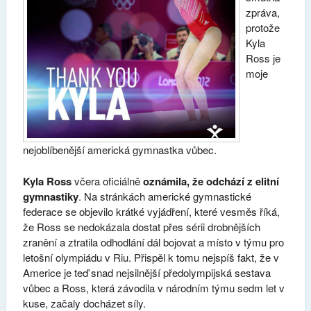
zpráva,
protože
Kyla
Ross je
moje
nejoblíbenější americká gymnastka vůbec.
Kyla Ross
včera oficiálně
oznámila, že odchází z elitní
gymnastiky
. Na stránkách americké gymnastické
federace se objevilo krátké vyjádření, které vesměs říká,
že Ross se nedokázala dostat přes sérii drobnějších
zranění a ztratila odhodlání dál bojovat a místo v týmu pro
letošní olympiádu v Riu. Přispěl k tomu nejspíš fakt, že v
Americe je teď snad nejsilnější předolympijská sestava
vůbec a Ross, která závodila v národním týmu sedm let v
kuse, začaly docházet síly.