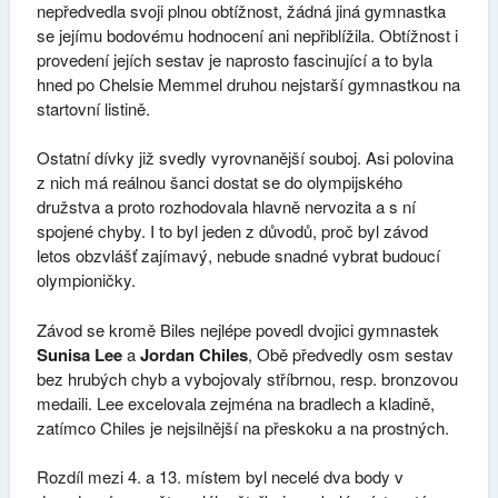
nepředvedla svoji plnou obtížnost, žádná jiná gymnastka
se jejímu bodovému hodnocení ani nepřiblížila. Obtížnost i
provedení jejích sestav je naprosto fascinující a to byla
hned po Chelsie Memmel druhou nejstarší gymnastkou na
startovní listině.
Ostatní dívky již svedly vyrovnanější souboj. Asi polovina
z nich má reálnou šanci dostat se do olympijského
družstva a proto rozhodovala hlavně nervozita a s ní
spojené chyby. I to byl jeden z důvodů, proč byl závod
letos obzvlášť zajímavý, nebude snadné vybrat budoucí
olympioničky.
Závod se kromě Biles nejlépe povedl dvojici gymnastek
Sunisa Lee
a
Jordan Chiles
, Obě předvedly osm sestav
bez hrubých chyb a vybojovaly stříbrnou, resp. bronzovou
medaili. Lee excelovala zejména na bradlech a kladině,
zatímco Chiles je nejsilnější na přeskoku a na prostných.
Rozdíl mezi 4. a 13. místem byl necelé dva body v