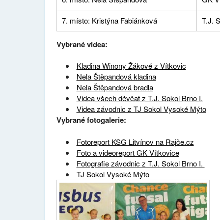
7. místo: Kristýna Fabiánková
T.J. 
Vybrané videa:
Kladina Winony Žákové z Vítkovic
Nela Štěpandová kladina
Nela Štěpandová bradla
Videa všech děvčat z T.J. Sokol Brno I.
Videa závodnic z TJ Sokol Vysoké Mýto
Vybrané fotogalerie:
Fotoreport KSG Litvínov na Rajče.cz
Foto a videoreport GK Vítkovice
Fotografie závodnic z T.J. Sokol Brno I.
TJ Sokol Vysoké Mýto