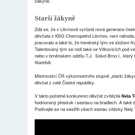
žákyně.
Starší žákyně
Zdá se, že v Litvínově vyrůstá nová generace českýc
děvčata z KSG Chemopetrol Litvínov, není náhoda. D
pracovalo a také to, že trenérský tým ve složení
Ka
Talentovaný tým se rodí také ve Vítkovicích pod v
nebo v brněnském oddílu T.J. Sokol Brno I., který
Kostrbík.
Mistrovství ČR výkonnostního stupně „starší žákyn
děvčat z celé České republiky.
V takto početné konkurenci děvčat zvítězila
Nela T
hodnocený přeskok i sestavu na bradlech. A také d
Podívejte se na sestřih všech sestav vítězky Nely