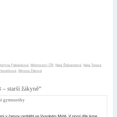
ristýna Fabiánková
,
Mistrovství ČR
,
Nela Štěpandová
,
Nela Tereza
Hocelíková
,
Winona Žáková
 – starší žákyně
”
ní gymnastiky
terý v červnu proběhl ve Vysokém Mýtě. V první díle jsme