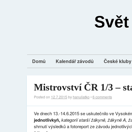
Svět
Domů
Kalendář závodů
České kluby 
Mistrovství ČR 1/3 – st
Posted on
12.7.2015
by
hanuliatko
•
6 comments
Ve dnech 13.-14.6.2015 se uskutečnilo ve Vysok
jednotlivkyň,
kategorií starší žákyně, žákyně A, ž
shrnutí výsledků a fotoreport ze závodu jednotliv