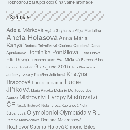
rozhodnou zástupci oddílů na valné hromadě
ŠTÍTKY
Adéla Měrková
Agáta Strýhalová
Aliya Mustafina
Aneta Holasová
Anna Mária
Kányai
Clarissa Čondlová
Daria
Barbora Trávničková
Dominika Ponížilová
Spiridonova
Eliška Fiřtová
Ellie Downie
Eva Mičková
Evropské hry
Elsabeth Black
Glasgow 2015
Eythora Thorsdottir
Jana Weisserová
Kristýna
Juniorky
Kateřina Jelínková
Kadetky
Lucie
Brabcová
Larisa Iordache
Jiříková
Melanie De Jesus dos
Maria Paseka
Mistrovství
Mistrovství Evropy
Santos
ČR
Nela Tereza Kaplanová
Nela
Natálie Brabcová
Olympionici
Olympiáda v Riu
Štěpandová
Romana Majerechová
Patricie Makovičková
Rozhovor
Sabina Hálová
Simone Biles