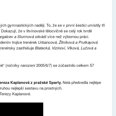
h gymnastických naději. To, že se v první šestici umístily tři
okazují, že v litvínovské tělocvičně se celý rok tvrdě
rgalcev a Sturmová
odvádí více než výbornou práci.
edením trojice trenérek
Urbancová, Žitníková a Prutkayová
 trenérsky zastřešuje
Blatecká, Vizinovi, Vlková, Lužová a
ě“ (ročníky narození 2005/6/7) se zúčastnilo celkem 57
ereza Kaplanová z pražské Sparty.
Nela předvedla nejlépe
ruhou nejlepší sestavu na prostných.
 Terezy Kaplanové.