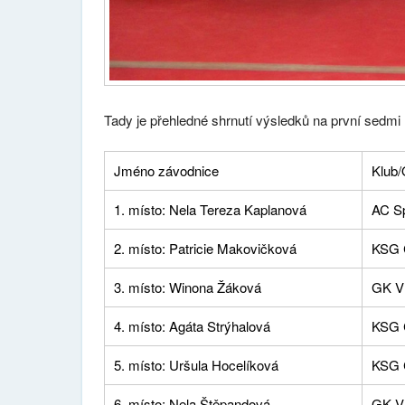
Tady je přehledné shrnutí výsledků na první sedm
Jméno závodnice
Klub/
1. místo: Nela Tereza Kaplanová
AC Sp
2. místo: Patricie Makovičková
KSG C
3. místo: Winona Žáková
GK Ví
4. místo: Agáta Strýhalová
KSG C
5. místo: Uršula Hocelíková
KSG C
6. místo: Nela Štěpandová
GK Ví