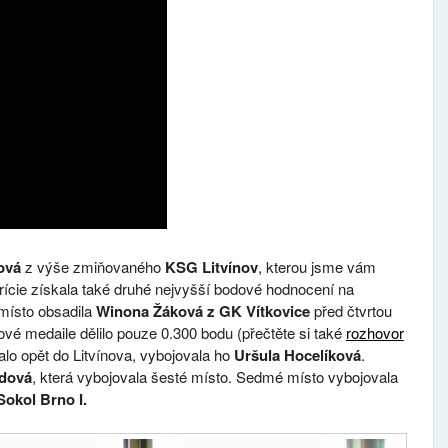
ková
z výše zmiňovaného
KSG Litvínov
, kterou jsme vám
trície získala také druhé nejvyšší bodové hodnocení na
 místo obsadila
Winona Žáková z GK Vítkovice
před čtvrtou
ové medaile dělilo pouze 0.300 bodu (přečtěte si také
rozhovor
lo opět do Litvínova, vybojovala ho
Uršula Hocelíková
.
ndová
, která vybojovala šesté místo. Sedmé místo vybojovala
Sokol Brno I.