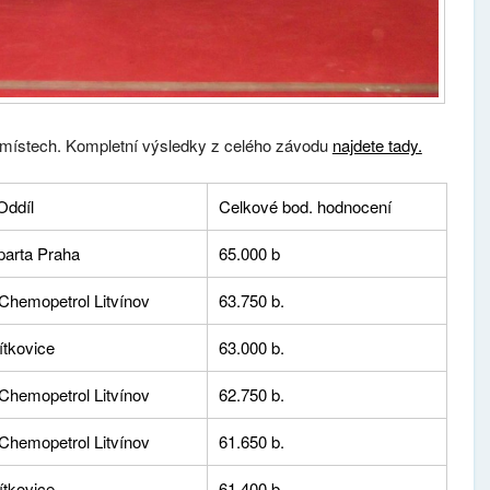
i místech. Kompletní výsledky z celého závodu
najdete tady.
Oddíl
Celkové bod. hodnocení
arta Praha
65.000 b
hemopetrol Litvínov
63.750 b.
tkovice
63.000 b.
hemopetrol Litvínov
62.750 b.
hemopetrol Litvínov
61.650 b.
tkovice
61.400 b.