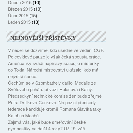
Duben 2015
(10)
Březen 2015
(10)
Únor 2015
(15)
Leden 2015
(13)
NEJNOVĚJŠÍ PŘÍSPĚVKY
V neděli se dozvíme, kdo usedne ve vedení ČGF.
Po covidové pauze je však čeká spousta práce.
Američanky svádí napínavý souboj o místenky
do Tokia. Národní mistrovství ukázalo, kdo má
největší šance.
Čechům se v Szombathely dařilo. Medaile ze
Světového poháru přivezli Holasová i Kalný.
Předsedkyní technické komise žen bude zřejmě
Petra Drtílková-Cenková. Na pozici předsedy
federace kandiduje kromě Romana Slavíka taky
Kateřina Machů.
Zajímá vás, jaké bude směřování české
gymnastiky na další 4 roky? Už 19. září