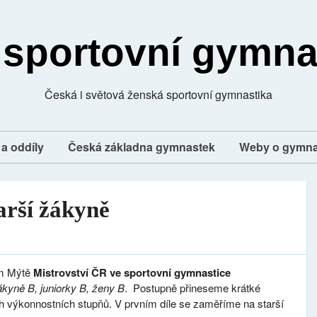
 sportovní gymna
Česká i světová ženská sportovní gymnastika
a oddíly
Česká základna gymnastek
Weby o gymna
arší žákyně
ém Mýtě
Mistrovství ČR ve sportovní gymnastice
ákyně B, juniorky B, ženy B
. Postupně přineseme krátké
ých výkonnostních stupňů. V prvním díle se zaměříme na starší