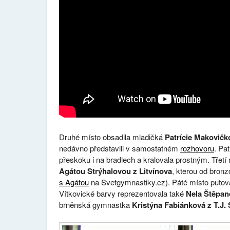
Druhé místo obsadila mladičká
Patrície Makovič
nedávno představili v samostatném
rozhovoru
. Pa
přeskoku i na bradlech a kralovala prostným. Třetí
Agátou Strýhalovou z Litvínova
, kterou od bronz
s Agátou
na Svetgymnastiky.cz). Páté místo putova
Vítkovické barvy reprezentovala také
Nela Štěpa
brněnská gymnastka
Kristýna Fabiánková z T.J. 