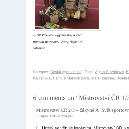
GK Vítkovice – gymnastiky a jejich
trenérky po závodu. Zdroj: Rajče GK
Vítkovice
Category:
Česká gymnastika
| Tags:
Agáta Strýhalová
,
K
Kaplanová
,
Patricie Makovičková
,
starší žákyně
,
Uršula 
6 comments on “
Mistrovství ČR 1/3
Mistrovství ČR 2/3 – žákyně A | Svět sportov
18 srpna, 2015 at 9:54 pm
[…] který se věnuje letošnímu Mistrovství ČR, k