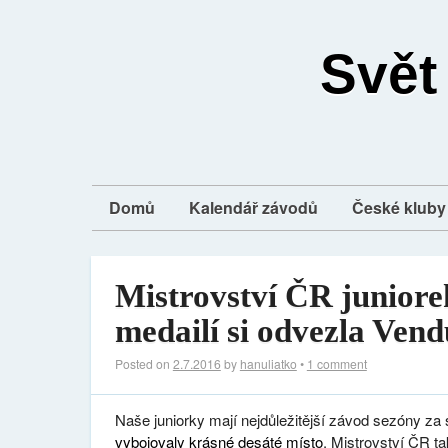
Svět
Domů
Kalendář závodů
České kluby 
Mistrovství ČR juniorek
medailí si odvezla Ven
Posted on
2.7.2016
by
hanuliatko
•
1 comment
Naše juniorky mají nejdůležitější závod sezóny za 
vybojovaly krásné desáté místo
. Mistrovství ČR t