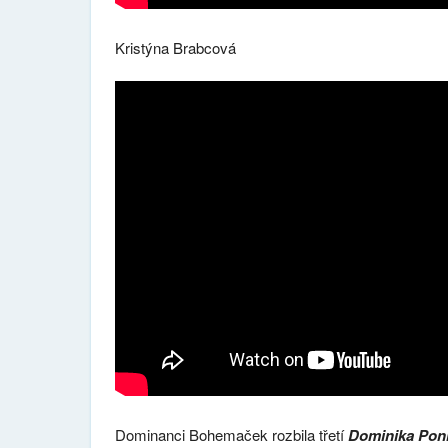
Kristýna Brabcová
Dominanci Bohemaček rozbila třetí
Dominika Poní