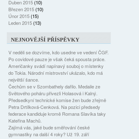
Duben 2015
(10)
Březen 2015
(10)
Únor 2015
(15)
Leden 2015
(13)
NEJNOVĚJŠÍ PŘÍSPĚVKY
V neděli se dozvíme, kdo usedne ve vedení ČGF.
Po covidové pauze je však čeká spousta práce.
Američanky svádí napínavý souboj o místenky
do Tokia. Národní mistrovství ukázalo, kdo má
největší šance.
Čechům se v Szombathely dařilo. Medaile ze
Světového poháru přivezli Holasová i Kalný.
Předsedkyní technické komise žen bude zřejmě
Petra Drtílková-Cenková. Na pozici předsedy
federace kandiduje kromě Romana Slavíka taky
Kateřina Machů.
Zajímá vás, jaké bude směřování české
gymnastiky na další 4 roky? Už 19. září