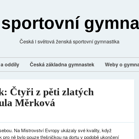
 sportovní gymna
Česká i světová ženská sportovní gymnastika
a oddíly
Česká základna gymnastek
Weby o gymna
: Čtyři z pěti zlatých
dula Měrková
sebou. Na Mistrovství Evropy ukázaly své kvality, když
ak pro ně bylo pouze třešničkou na dortu v podobě ukončení