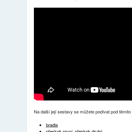
Na další její sestavy se můžete podívat pod těmit
bradla
přeskok první
,
přeskok druhý