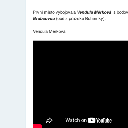
První místo vybojovala
Vendula Měrková
s bodov
Brabcovou
(obě z pražské Bohemky).
Vendula Měrková