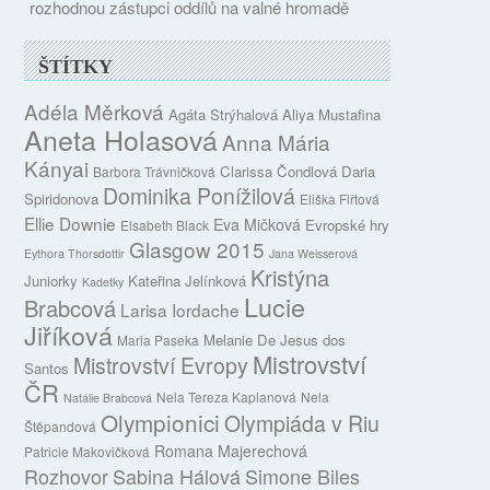
rozhodnou zástupci oddílů na valné hromadě
ŠTÍTKY
Adéla Měrková
Agáta Strýhalová
Aliya Mustafina
Aneta Holasová
Anna Mária
Kányai
Clarissa Čondlová
Daria
Barbora Trávničková
Dominika Ponížilová
Spiridonova
Eliška Fiřtová
Ellie Downie
Eva Mičková
Evropské hry
Elsabeth Black
Glasgow 2015
Eythora Thorsdottir
Jana Weisserová
Kristýna
Juniorky
Kateřina Jelínková
Kadetky
Lucie
Brabcová
Larisa Iordache
Jiříková
Melanie De Jesus dos
Maria Paseka
Mistrovství
Mistrovství Evropy
Santos
ČR
Nela Tereza Kaplanová
Nela
Natálie Brabcová
Olympionici
Olympiáda v Riu
Štěpandová
Romana Majerechová
Patricie Makovičková
Rozhovor
Sabina Hálová
Simone Biles