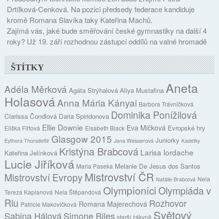
Drtílková-Cenková. Na pozici předsedy federace kandiduje
kromě Romana Slavíka taky Kateřina Machů.
Zajímá vás, jaké bude směřování české gymnastiky na další 4
roky? Už 19. září rozhodnou zástupci oddílů na valné hromadě
ŠTÍTKY
Aneta
Adéla Měrková
Agáta Strýhalová
Aliya Mustafina
Holasová
Anna Mária Kányai
Barbora Trávničková
Dominika Ponížilová
Clarissa Čondlová
Daria Spiridonova
Ellie Downie
Eva Mičková
Evropské hry
Eliška Fiřtová
Elsabeth Black
Glasgow 2015
Juniorky
Eythora Thorsdottir
Jana Weisserová
Kadetky
Kristýna Brabcová
Larisa Iordache
Kateřina Jelínková
Lucie Jiříková
Melanie De Jesus dos Santos
Maria Paseka
Mistrovství ČR
Mistrovství Evropy
Nela
Natálie Brabcová
Olympionici
Olympiáda v
Tereza Kaplanová
Nela Štěpandová
Riu
Rozhovor
Romana Majerechová
Patricie Makovičková
Světový
Sabina Hálová
Simone Biles
starší žákyně