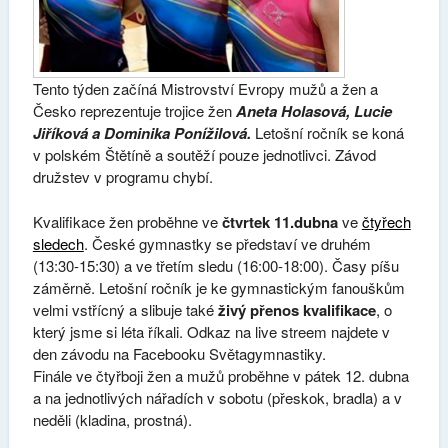
Tento týden začíná Mistrovství Evropy mužů a žen a
Česko reprezentuje trojice žen
Aneta Holasová, Lucie
Jiříková a Dominika Ponížilová.
Letošní ročník se koná
v polském Štětíně a soutěží pouze jednotlivci. Závod
družstev v programu chybí.
Kvalifikace žen proběhne ve
čtvrtek 11.dubna
ve
čtyřech
sledech
. České gymnastky se představí ve druhém
(13:30-15:30) a ve třetím sledu (16:00-18:00). Časy píšu
záměrně. Letošní ročník je ke gymnastickým fanouškům
velmi vstřícný a slibuje také
živý přenos kvalifikace
, o
který jsme si léta říkali. Odkaz na live streem najdete v
den závodu na Facebooku Světagymnastiky.
Finále ve čtyřboji žen a mužů proběhne v pátek 12. dubna
a na jednotlivých nářadích v sobotu (přeskok, bradla) a v
neděli (kladina, prostná).