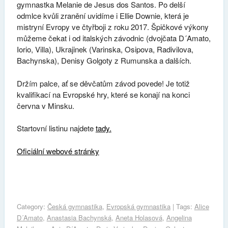
gymnastka Melanie de Jesus dos Santos. Po delší
odmlce kvůli zranění uvidíme i Ellie Downie, která je
mistryní Evropy ve čtyřboji z roku 2017. Špičkové výkony
můžeme čekat i od italských závodnic (dvojčata D´Amato,
Iorio, Villa), Ukrajinek (Varinska, Osipova, Radivilova,
Bachynska), Denisy Golgoty z Rumunska a dalších.
Držím palce, ať se děvčatům závod povede! Je totiž
kvalifikací na Evropské hry, které se konají na konci
června v Minsku.
Startovní listinu najdete
tady.
Oficiální webové stránky
Category:
Česká gymnastika
,
Evropská gymnastika
| Tags:
Alice
D´Amato
,
Anastasia Bachynská
,
Aneta Holasová
,
Angelina