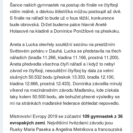
Šance našich gymnastek na postup do finále ve čtyřboji
vidím reálně, s dávkou štěstíčka můžou postoupit až dvě.
S finále na nářadí to bude už o fous těžší, konkurence
bude obrovská. Držet budeme palce hlavně Anetě
Holasové na kladině a Dominice Ponížilové na přeskoku.
Aneta a Lucka otevřely soutěžní sezónu na prestižním
Světovém poháru v Dauhá. Lucka se představila na třech
nářadích (bradla 11.266, kladina 11.166, prostná 11.200).
Aneta předvedla všechna čtyři nářadí a i když to nebyl
závod ve čtyřboji, nesoutěžní čtyřboj by dala za velmi
slušných 50.532 bodu (přeskok 13.333, bradla 12.100,
kladina 12.666, prostná 12.433). Dominika závodila minulý
víkend na mezinárodním závodu Maďarsku, kde získala
taky kolem 50.500 bodu, ale bohužel přesné výsledky se
mi na stránkách maďarské federace dohledat nepovedlo.
Mistrovství Evropy 2019 se zúčastní
109 gymnastek z 36
evropských zemí
. Největšími hvězdami závodu jsou
Rusky Maria Paseka a Angelina Melnikova a francouzská