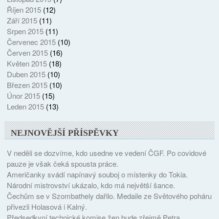
Říjen 2015
(12)
Září 2015
(11)
Srpen 2015
(11)
Červenec 2015
(10)
Červen 2015
(16)
Květen 2015
(18)
Duben 2015
(10)
Březen 2015
(10)
Únor 2015
(15)
Leden 2015
(13)
NEJNOVĚJŠÍ PŘÍSPĚVKY
V neděli se dozvíme, kdo usedne ve vedení ČGF. Po covidové
pauze je však čeká spousta práce.
Američanky svádí napínavý souboj o místenky do Tokia.
Národní mistrovství ukázalo, kdo má největší šance.
Čechům se v Szombathely dařilo. Medaile ze Světového poháru
přivezli Holasová i Kalný.
Předsedkyní technické komise žen bude zřejmě Petra