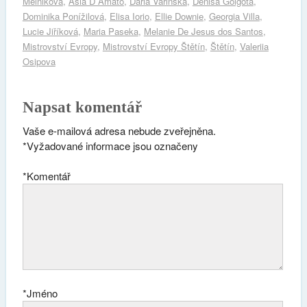
Melnikova
,
Asia D´Amato
,
Daria Varinska
,
Denisa Golgota
,
Dominika Ponížilová
,
Elisa Iorio
,
Ellie Downie
,
Georgia Villa
,
Lucie Jiříková
,
Maria Paseka
,
Melanie De Jesus dos Santos
,
Mistrovství Evropy
,
Mistrovství Evropy Štětín
,
Štětín
,
Valeriia
Osipova
Napsat komentář
Vaše e-mailová adresa nebude zveřejněna.
*
Vyžadované informace jsou označeny
*
Komentář
*
Jméno