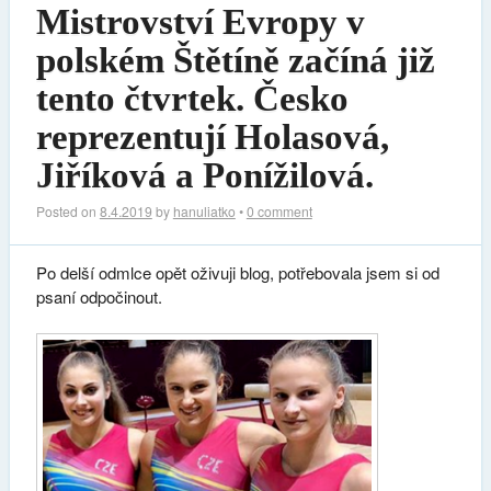
Mistrovství Evropy v
polském Štětíně začíná již
tento čtvrtek. Česko
reprezentují Holasová,
Jiříková a Ponížilová.
Posted on
8.4.2019
by
hanuliatko
•
0 comment
Po delší odmlce opět oživuji blog, potřebovala jsem si od
psaní odpočinout.