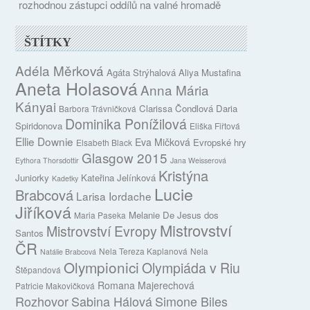
rozhodnou zástupci oddílů na valné hromadě
ŠTÍTKY
Adéla Měrková
Agáta Strýhalová
Aliya Mustafina
Aneta Holasová
Anna Mária
Kányai
Clarissa Čondlová
Daria
Barbora Trávničková
Dominika Ponížilová
Spiridonova
Eliška Fiřtová
Ellie Downie
Eva Mičková
Evropské hry
Elsabeth Black
Glasgow 2015
Eythora Thorsdottir
Jana Weisserová
Kristýna
Juniorky
Kateřina Jelínková
Kadetky
Lucie
Brabcová
Larisa Iordache
Jiříková
Melanie De Jesus dos
Maria Paseka
Mistrovství
Mistrovství Evropy
Santos
ČR
Nela Tereza Kaplanová
Nela
Natálie Brabcová
Olympionici
Olympiáda v Riu
Štěpandová
Romana Majerechová
Patricie Makovičková
Rozhovor
Sabina Hálová
Simone Biles