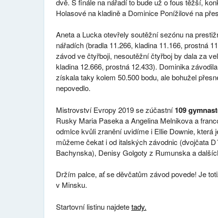
dvě. S finále na nářadí to bude už o fous těžší, 
Holasové na kladině a Dominice Ponížilové na pře
Aneta a Lucka otevřely soutěžní sezónu na presti
nářadích (bradla 11.266, kladina 11.166, prostná 11
závod ve čtyřboji, nesoutěžní čtyřboj by dala za v
kladina 12.666, prostná 12.433). Dominika závodi
získala taky kolem 50.500 bodu, ale bohužel přes
nepovedlo.
Mistrovství Evropy 2019 se zúčastní
109 gymnast
Rusky Maria Paseka a Angelina Melnikova a franc
odmlce kvůli zranění uvidíme i Ellie Downie, která
můžeme čekat i od italských závodnic (dvojčata D´A
Bachynska), Denisy Golgoty z Rumunska a dalšíc
Držím palce, ať se děvčatům závod povede! Je totiž
v Minsku.
Startovní listinu najdete
tady.