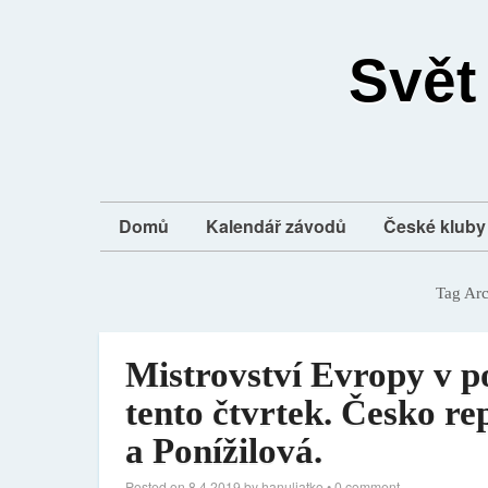
Svět
Domů
Kalendář závodů
České kluby 
Tag Ar
Mistrovství Evropy v po
tento čtvrtek. Česko re
a Ponížilová.
Posted on
8.4.2019
by
hanuliatko
•
0 comment