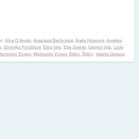
gs:
Alice D´Amato
,
Anastasia Bachynská
,
Aneta Holasová
,
Angelina
a
,
Dominika Ponížilová
,
Elisa Iorio
,
Ellie Downie
,
Georgia Villa
,
Lucie
istrovství Evropy
,
Mistrovství Evropy Štětín
,
Štětín
,
Valeriia Osipova