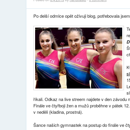
Po delší odmlce opět oživuji blog, potřebovala jsem
T
r
D
Š
c
K
s
1
L
s
říkali. Odkaz na live streem najdete v den závod
Finále ve čtyřboji žen a mužů proběhne v pátek 12.
v neděli (kladina, prostná).
Šance našich gymnastek na postup do finále ve čty