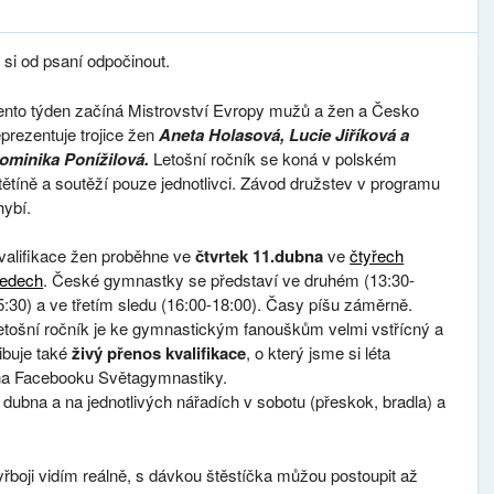
 si od psaní odpočinout.
ento týden začíná Mistrovství Evropy mužů a žen a Česko
eprezentuje trojice žen
Aneta Holasová, Lucie Jiříková a
ominika Ponížilová.
Letošní ročník se koná v polském
tětíně a soutěží pouze jednotlivci. Závod družstev v programu
hybí.
valifikace žen proběhne ve
čtvrtek 11.dubna
ve
čtyřech
ledech
. České gymnastky se představí ve druhém (13:30-
5:30) a ve třetím sledu (16:00-18:00). Časy píšu záměrně.
etošní ročník je ke gymnastickým fanouškům velmi vstřícný a
libuje také
živý přenos kvalifikace
, o který jsme si léta
u na Facebooku Světagymnastiky.
 dubna a na jednotlivých nářadích v sobotu (přeskok, bradla) a
řboji vidím reálně, s dávkou štěstíčka můžou postoupit až