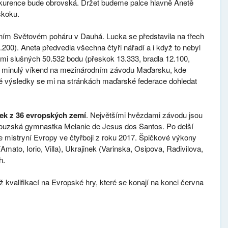
konkurence bude obrovská. Držet budeme palce hlavně Anetě
skoku.
žním Světovém poháru v Dauhá. Lucka se představila na třech
.200). Aneta předvedla všechna čtyři nářadí a i když to nebyl
elmi slušných 50.532 bodu (přeskok 13.333, bradla 12.100,
la minulý víkend na mezinárodním závodu Maďarsku, kde
né výsledky se mi na stránkách maďarské federace dohledat
ek z 36 evropských zemí
. Největšími hvězdami závodu jsou
ouzská gymnastka Melanie de Jesus dos Santos. Po delší
 je mistryní Evropy ve čtyřboji z roku 2017. Špičkové výkony
mato, Iorio, Villa), Ukrajinek (Varinska, Osipova, Radivilova,
h.
 kvalifikací na Evropské hry, které se konají na konci června