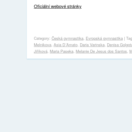
Oficiální webové stránky
Category:
Česká gymnastika
,
Evropská gymnastika
| Ta
Melnikova
,
Asia D´Amato
,
Daria Varinska
,
Denisa Golgot
Jiříková
,
Maria Paseka
,
Melanie De Jesus dos Santos
,
M