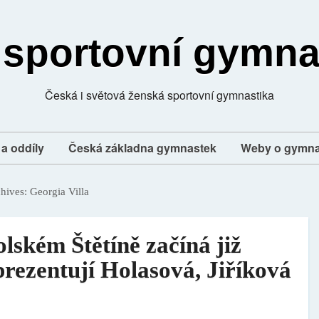
 sportovní gymna
Česká i světová ženská sportovní gymnastika
a oddíly
Česká základna gymnastek
Weby o gymna
chives:
Georgia Villa
lském Štětíně začíná již
prezentují Holasová, Jiříková