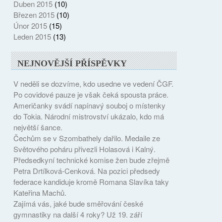
Duben 2015
(10)
Březen 2015
(10)
Únor 2015
(15)
Leden 2015
(13)
NEJNOVĚJŠÍ PŘÍSPĚVKY
V neděli se dozvíme, kdo usedne ve vedení ČGF.
Po covidové pauze je však čeká spousta práce.
Američanky svádí napínavý souboj o místenky
do Tokia. Národní mistrovství ukázalo, kdo má
největší šance.
Čechům se v Szombathely dařilo. Medaile ze
Světového poháru přivezli Holasová i Kalný.
Předsedkyní technické komise žen bude zřejmě
Petra Drtílková-Cenková. Na pozici předsedy
federace kandiduje kromě Romana Slavíka taky
Kateřina Machů.
Zajímá vás, jaké bude směřování české
gymnastiky na další 4 roky? Už 19. září