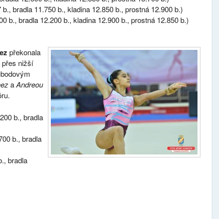
 b., bradla 11.750 b., kladina 12.850 b., prostná 12.900 b.)
00 b., bradla 12.200 b., kladina 12.900 b., prostná 12.850 b.)
ez
překonala
 přes nižší
oubodovým
hez
a
Andreou
ru
.
00 b., bradla
700 b., bradla
., bradla