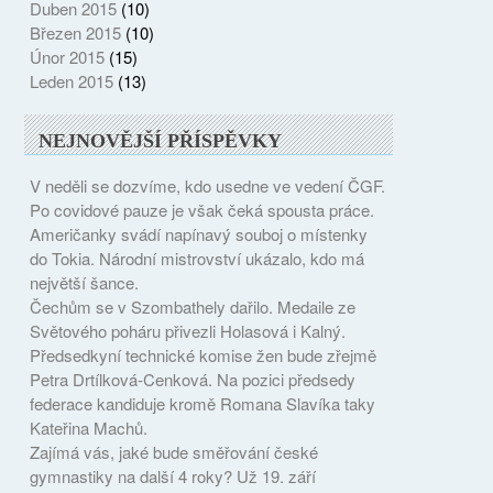
Duben 2015
(10)
Březen 2015
(10)
Únor 2015
(15)
Leden 2015
(13)
NEJNOVĚJŠÍ PŘÍSPĚVKY
V neděli se dozvíme, kdo usedne ve vedení ČGF.
Po covidové pauze je však čeká spousta práce.
Američanky svádí napínavý souboj o místenky
do Tokia. Národní mistrovství ukázalo, kdo má
největší šance.
Čechům se v Szombathely dařilo. Medaile ze
Světového poháru přivezli Holasová i Kalný.
Předsedkyní technické komise žen bude zřejmě
Petra Drtílková-Cenková. Na pozici předsedy
federace kandiduje kromě Romana Slavíka taky
Kateřina Machů.
Zajímá vás, jaké bude směřování české
gymnastiky na další 4 roky? Už 19. září