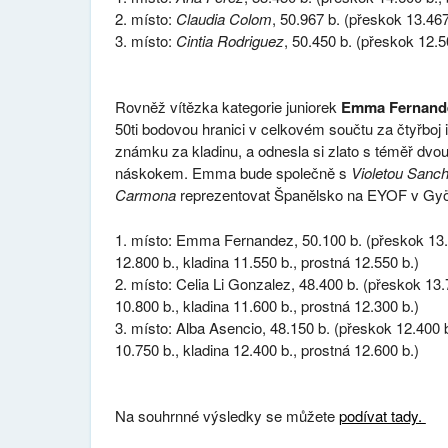
místo:
Claudia Colom
, 50.967 b. (přeskok 13.467
místo:
Cintia Rodriguez
, 50.450 b. (přeskok 12.5
Rovněž vítězka kategorie juniorek
Emma Fernand
50ti bodovou hranici v celkovém součtu za čtyřboj i
známku za kladinu, a odnesla si zlato s téměř dv
náskokem. Emma bude společně s
Violetou Sanc
Carmona
reprezentovat Španělsko na
EYOF v Gyö
místo: Emma Fernandez, 50.100 b. (přeskok 13.2
12.800 b., kladina 11.550 b., prostná 12.550 b.)
místo: Celia Li Gonzalez, 48.400 b. (přeskok 13.
10.800 b., kladina 11.600 b., prostná 12.300 b.)
místo: Alba Asencio, 48.150 b. (přeskok 12.400 b
10.750 b., kladina 12.400 b., prostná 12.600 b.)
Na souhrnné výsledky se můžete
podívat tady.