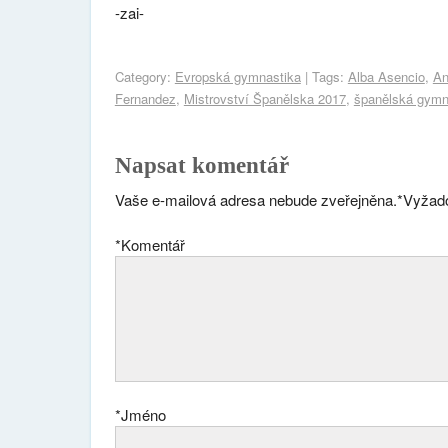
-zai-
Category:
Evropská gymnastika
| Tags:
Alba Asencio
,
An
Fernandez
,
Mistrovství Španělska 2017
,
španělská gymn
Napsat komentář
Vaše e-mailová adresa nebude zveřejněna.
*
Vyžado
*
Komentář
*
Jméno