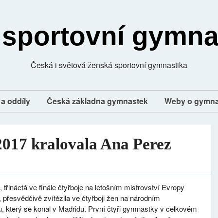
 sportovní gymna
Česká i světová ženská sportovní gymnastika
a oddíly
Česká základna gymnastek
Weby o gymna
2017 kralovala Ana Perez
z
, třináctá ve finále čtyřboje na letošním mistrovství Evropy
, přesvědčivě zvítězila ve čtyřboji žen na národním
, který se konal v Madridu. První čtyři gymnastky v celkovém