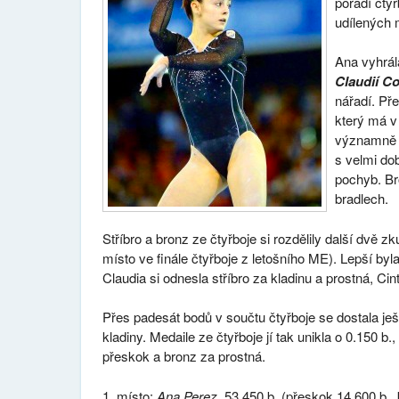
pořadí čtyř
udílených m
Ana vyhrál
Claudií C
nářadí. Př
který má v
významně v
s velmi dob
pochyb. Br
bradlech.
Stříbro a bronz ze čtyřboje si rozdělily další dvě
místo ve finále čtyřboje z letošního ME). Lepší byl
Claudia si odnesla stříbro za kladinu a prostná, Cin
Přes padesát bodů v součtu čtyřboje se dostala je
kladiny. Medaile ze čtyřboje jí tak unikla o 0.150 b., 
přeskok a bronz za prostná.
místo:
Ana Perez
, 53.450 b. (přeskok 14.600 b., 