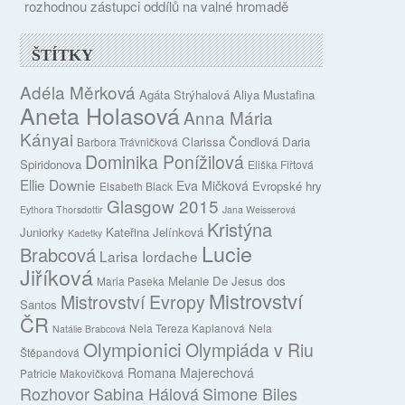
rozhodnou zástupci oddílů na valné hromadě
ŠTÍTKY
Adéla Měrková
Agáta Strýhalová
Aliya Mustafina
Aneta Holasová
Anna Mária
Kányai
Clarissa Čondlová
Daria
Barbora Trávničková
Dominika Ponížilová
Spiridonova
Eliška Fiřtová
Ellie Downie
Eva Mičková
Evropské hry
Elsabeth Black
Glasgow 2015
Eythora Thorsdottir
Jana Weisserová
Kristýna
Juniorky
Kateřina Jelínková
Kadetky
Lucie
Brabcová
Larisa Iordache
Jiříková
Melanie De Jesus dos
Maria Paseka
Mistrovství
Mistrovství Evropy
Santos
ČR
Nela Tereza Kaplanová
Nela
Natálie Brabcová
Olympionici
Olympiáda v Riu
Štěpandová
Romana Majerechová
Patricie Makovičková
Rozhovor
Sabina Hálová
Simone Biles