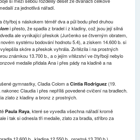
boje si mezi sebou rozdělily deset ze dvanácti celkově
edailí za jednotlivá nářadí.
a čtyřboj s náskokem téměř dva a půl bodu před druhou
olom
i přesto, že spadla z bradel i z kladiny, což jsou její silná
edvedla ale vynikající přeskok (Jurčenko se čtverným obratem,
 novém systému bodování hodnotu 5.4), a ziskem 14.600 b. si
ylepšila skóre a přeskok vyhrála. Zvítězila i na prostných
rou známkou 13.700 b., a o jejím vítězství ve čtyřboji nebylo
onzové medaile přidala Ana i přes pády na kladině a na
 zkušené gymnastky,
Cladia Colom
a
Cintia Rodriguez
(19.
a nakonec Claudia i přes nepříliš povedené cvičení na bradlech.
tia zlato z kladiny a bronz z prostných.
ště
Paula Raya
, které se vyvedla všechna nářadí kromě
ale i tak si odnesla tři medaile, zlato za bradla, stříbro za
bradla 12.600 b., kladina 12.550 b., prostná 13.700 b.)