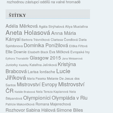
rozhodnou zástupci oddílů na valné hromadě
ŠTÍTKY
Adéla Měrková
Agáta Strýhalová
Aliya Mustafina
Aneta Holasová
Anna Mária
Kányai
Clarissa Čondlová
Daria
Barbora Trávničková
Dominika Ponížilová
Spiridonova
Eliška Fiřtová
Ellie Downie
Eva Mičková
Evropské hry
Elsabeth Black
Glasgow 2015
Eythora Thorsdottir
Jana Weisserová
Kristýna
Juniorky
Kateřina Jelínková
Kadetky
Lucie
Brabcová
Larisa Iordache
Jiříková
Melanie De Jesus dos
Maria Paseka
Mistrovství
Mistrovství Evropy
Santos
ČR
Nela Tereza Kaplanová
Nela
Natálie Brabcová
Olympionici
Olympiáda v Riu
Štěpandová
Romana Majerechová
Patricie Makovičková
Rozhovor
Sabina Hálová
Simone Biles