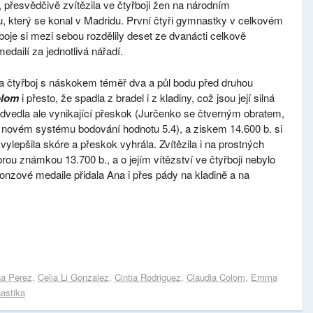
, přesvědčivě zvítězila ve čtyřboji žen na národním
, který se konal v Madridu. První čtyři gymnastky v celkovém
boje si mezi sebou rozdělily deset ze dvanácti celkově
edailí za jednotlivá nářadí.
a čtyřboj s náskokem téměř dva a půl bodu před druhou
olom
i přesto, že spadla z bradel i z kladiny, což jsou její silná
edvedla ale vynikající přeskok (Jurčenko se čtverným obratem,
 novém systému bodování hodnotu 5.4), a ziskem 14.600 b. si
ylepšila skóre a přeskok vyhrála. Zvítězila i na prostných
rou známkou 13.700 b., a o jejím vítězství ve čtyřboji nebylo
onzové medaile přidala Ana i přes pády na kladině a na
a Perez
,
Celia Li Gonzalez
,
Cintia Rodriguez
,
Claudia Colom
,
Emma
astika