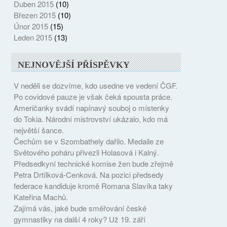
Duben 2015
(10)
Březen 2015
(10)
Únor 2015
(15)
Leden 2015
(13)
NEJNOVĚJŠÍ PŘÍSPĚVKY
V neděli se dozvíme, kdo usedne ve vedení ČGF.
Po covidové pauze je však čeká spousta práce.
Američanky svádí napínavý souboj o místenky
do Tokia. Národní mistrovství ukázalo, kdo má
největší šance.
Čechům se v Szombathely dařilo. Medaile ze
Světového poháru přivezli Holasová i Kalný.
Předsedkyní technické komise žen bude zřejmě
Petra Drtílková-Cenková. Na pozici předsedy
federace kandiduje kromě Romana Slavíka taky
Kateřina Machů.
Zajímá vás, jaké bude směřování české
gymnastiky na další 4 roky? Už 19. září