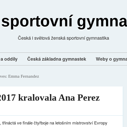
 sportovní gymna
Česká i světová ženská sportovní gymnastika
a oddíly
Česká základna gymnastek
Weby o gymna
ives:
Emma Fernandez
2017 kralovala Ana Perez
z
, třináctá ve finále čtyřboje na letošním mistrovství Evropy