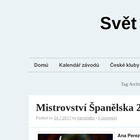
Svět
Domů
Kalendář závodů
České kluby 
Tag Arch
Mistrovství Španělska 
Posted on
24.7.2017
by
hanuliatko
•
0 comment
Ana Pere