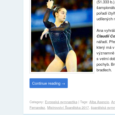
(51.333 b.)
šampionátu
pořadí čtyř
udílených m
Ana vyhrál
Claudií C
nářadí. Př
který má v
významně v
s velmi dob
pochyb. Br
bradlech.
Continue reading
→
Category:
Evropská gymnastika
| Tags:
Alba Asencio
,
An
Fernandez
,
Mistrovství Španělska 2017
,
španělská gymn