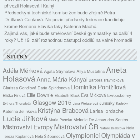
přivezli Holasová i Kalný.
Předsedkyní technické komise žen bude zřejmě Petra
Drtílková-Cenková. Na pozici předsedy federace kandiduje
kromě Romana Slavíka taky Kateřina Machů.
Zajímá vás, jaké bude směřování české gymnastiky na další 4
roky? Už 19. září rozhodnou zástupci oddílů na valné hromadě
ŠTÍTKY
Aneta
Adéla Měrková
Agáta Strýhalová
Aliya Mustafina
Holasová
Anna Mária Kányai
Barbora Trávničková
Dominika Ponížilová
Clarissa Čondlová
Daria Spiridonova
Ellie Downie
Eva Mičková
Evropské hry
Eliška Fiřtová
Elsabeth Black
Glasgow 2015
Juniorky
Eythora Thorsdottir
Jana Weisserová
Kadetky
Kristýna Brabcová
Larisa Iordache
Kateřina Jelínková
Lucie Jiříková
Melanie De Jesus dos Santos
Maria Paseka
Mistrovství ČR
Mistrovství Evropy
Nela
Natálie Brabcová
Olympionici
Olympiáda v
Tereza Kaplanová
Nela Štěpandová