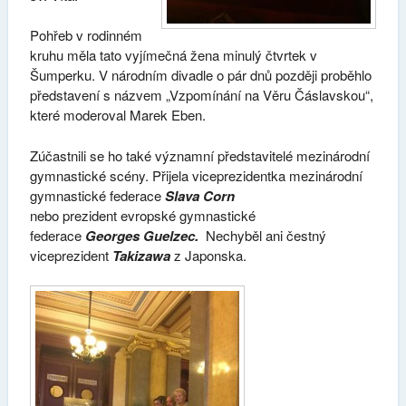
Pohřeb v rodinném
kruhu měla tato vyjímečná žena minulý čtvrtek v
Šumperku. V národním divadle o pár dnů později proběhlo
představení s názvem „Vzpomínání na Věru Čáslavskou“,
které moderoval Marek Eben.
Zúčastnili se ho také významní představitelé mezinárodní
gymnastické scény. Přijela viceprezidentka mezinárodní
gymnastické federace
Slava Corn
nebo prezident evropské gymnastické
federace
Georges
Guelzec
.
Nechyběl ani čestný
viceprezident
Takizawa
z Japonska.