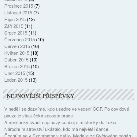
Prosinec 2015
(7)
Listopad 2015
(7)
Říjen 2015
(12)
Září 2015
(11)
Srpen 2015
(11)
Červenec 2015
(10)
Červen 2015
(16)
Květen 2015
(18)
Duben 2015
(10)
Březen 2015
(10)
Únor 2015
(15)
Leden 2015
(13)
NEJNOVĚJŠÍ PŘÍSPĚVKY
V neděli se dozvíme, kdo usedne ve vedení ČGF. Po covidové
pauze je však čeká spousta práce.
Američanky svádí napínavý souboj o místenky do Tokia.
Národní mistrovství ukázalo, kdo má největší šance.
Čechům se v Szombathely dařilo. Medaile ze Světového poháru