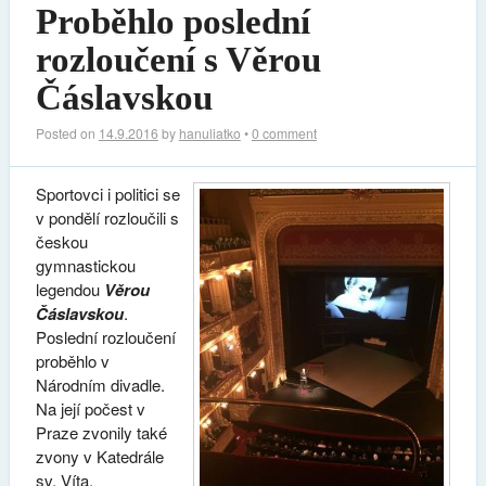
Proběhlo poslední
rozloučení s Věrou
Čáslavskou
Posted on
14.9.2016
by
hanuliatko
•
0 comment
Sportovci i politici se
v pondělí rozloučili s
českou
gymnastickou
legendou
Věrou
Čáslavskou
.
Poslední rozloučení
proběhlo v
Národním divadle.
Na její počest v
Praze zvonily také
zvony v Katedrále
sv. Víta.