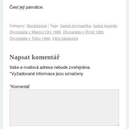
Čest její památce.
Category:
Nezařazené
| Tags:
česká gymnastika
,
české legendy
,
Olympiáda v Mexico City 1968
,
Olympiáda v Římě 1960
,
Olympiáda v Tokiu 1964
,
Věra čáslavská
Napsat komentář
Vaše e-mailová adresa nebude zveřejněna.
*
Vyžadované informace jsou označeny
*
Komentář