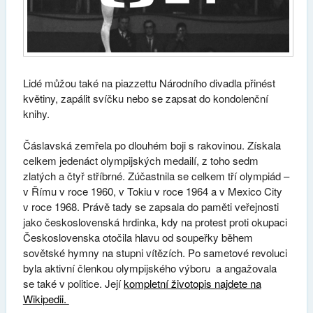
Lidé můžou také na piazzettu Národního divadla přinést
květiny, zapálit svíčku nebo se zapsat do kondolenční
knihy.
Čáslavská zemřela po dlouhém boji s rakovinou. Získala
celkem jedenáct olympijských medailí, z toho sedm
zlatých a čtyř stříbrné. Zúčastnila se celkem tří olympiád –
v Římu v roce 1960, v Tokiu v roce 1964 a v Mexico City
v roce 1968. Právě tady se zapsala do paměti veřejnosti
jako československá hrdinka, kdy na protest proti okupaci
Československa otočila hlavu od soupeřky během
sovětské hymny na stupni vítězích. Po sametové revoluci
byla aktivní členkou olympijského výboru a angažovala
se také v politice. Její
kompletní životopis najdete na
Wikipedii.