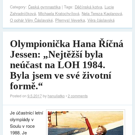
Category:
Česká gymnastika
| Tags:
Děčínská kotva
,
Lucie
Zahradníčková
,
Michaela Kratochvílová
,
Nela Tereza Kaplanová
,
O pohár Věry Čáslavské
,
Přemysl Veverka
,
Věra čáslavská
Olympionička Hana Říčná
Jessen: „Nejtěžší byla
neúčast na LOH 1984.
Byla jsem ve své životní
formě.“
Posted on
9.5.2017
by
hanuliatko
•
2 comments
Je účastnicí letní
olympiády v
Soulu v roce
1988. Je