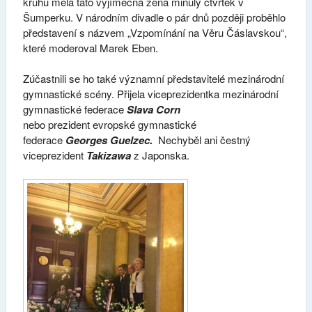
kruhu měla tato vyjímečná žena minulý čtvrtek v
Šumperku. V národním divadle o pár dnů později proběhlo
představení s názvem „Vzpomínání na Věru Čáslavskou“,
které moderoval Marek Eben.
Zúčastnili se ho také významní představitelé mezinárodní
gymnastické scény. Přijela viceprezidentka mezinárodní
gymnastické federace
Slava Corn
nebo prezident evropské gymnastické
federace
Georges
Guelzec
.
Nechyběl ani čestný
viceprezident
Takizawa
z Japonska.