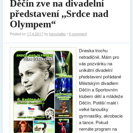
Děčín zve na divadelní
představení ,,Srdce nad
Olympem“
Posted on
17.4.2017
by
hanuliatko
•
0 comment
Dneska trochu
netradičně. Mám pro
vás pozvánku na
unikátní divadelní
představení pořádané
Městským divadlem
Děčín a Sportovním
klubem dětí a mládeže
Děčín. Potěší malé i
velké fanoušky
gymnastiky, akrobacie
a tance. Pokud
nemáte program na