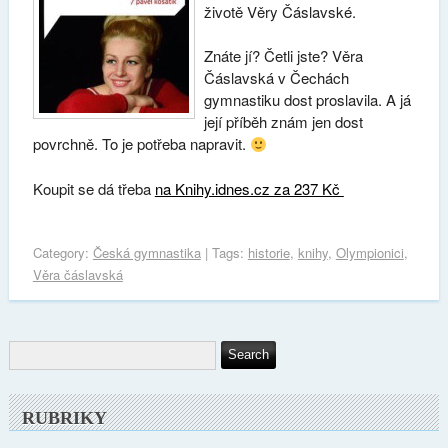
životě Věry Čáslavské.
Znáte jí? Četli jste? Věra
Čáslavská v Čechách
gymnastiku dost proslavila. A já
její příběh znám jen dost
povrchně. To je potřeba napravit.
Koupit se dá třeba
na Knihy.idnes.cz za 237 Kč
Category:
Česká gymnastika
| Tags:
historie
,
knihy
,
Olympionici
,
Věra čáslavská
RUBRIKY