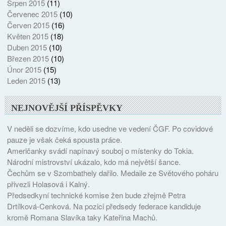
Srpen 2015
(11)
Červenec 2015
(10)
Červen 2015
(16)
Květen 2015
(18)
Duben 2015
(10)
Březen 2015
(10)
Únor 2015
(15)
Leden 2015
(13)
NEJNOVĚJŠÍ PŘÍSPĚVKY
V neděli se dozvíme, kdo usedne ve vedení ČGF. Po covidové
pauze je však čeká spousta práce.
Američanky svádí napínavý souboj o místenky do Tokia.
Národní mistrovství ukázalo, kdo má největší šance.
Čechům se v Szombathely dařilo. Medaile ze Světového poháru
přivezli Holasová i Kalný.
Předsedkyní technické komise žen bude zřejmě Petra
Drtílková-Cenková. Na pozici předsedy federace kandiduje
kromě Romana Slavíka taky Kateřina Machů.