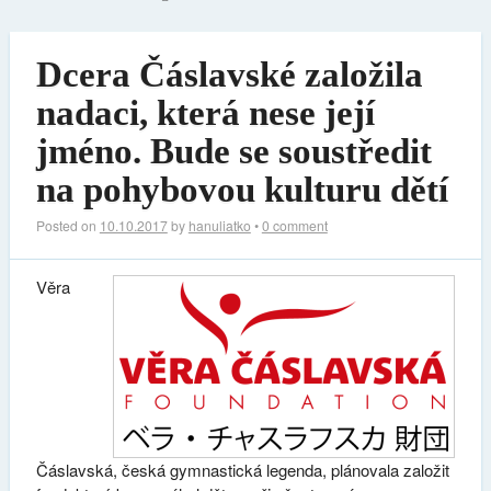
Dcera Čáslavské založila
nadaci, která nese její
jméno. Bude se soustředit
na pohybovou kulturu dětí
Posted on
10.10.2017
by
hanuliatko
•
0 comment
Věra
Čáslavská, česká gymnastická legenda, plánovala založit