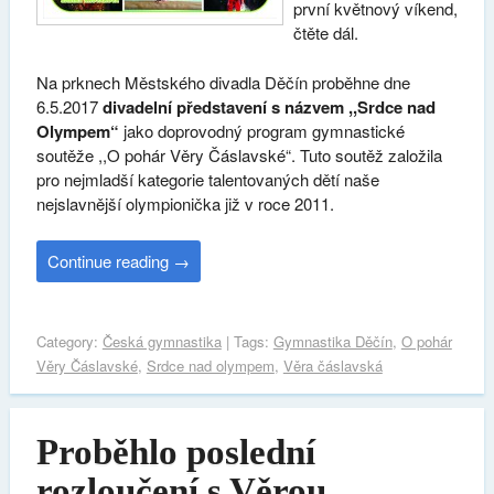
první květnový víkend,
čtěte dál.
Na prknech Městského divadla Děčín proběhne dne
6.5.2017
divadelní představení s názvem ,,Srdce nad
Olympem“
jako doprovodný program gymnastické
soutěže ,,O pohár Věry Čáslavské“. Tuto soutěž založila
pro nejmladší kategorie talentovaných dětí naše
nejslavnější olympionička již v roce 2011.
Continue reading
→
Category:
Česká gymnastika
| Tags:
Gymnastika Děčín
,
O pohár
Věry Čáslavské
,
Srdce nad olympem
,
Věra čáslavská
Proběhlo poslední
rozloučení s Věrou