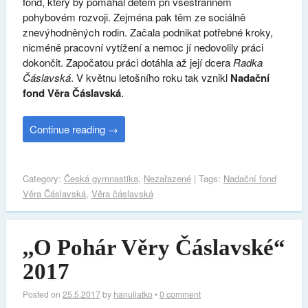
fond, který by pomáhal dětem při všestranném
pohybovém rozvoji. Zejména pak těm ze sociálně
znevýhodněných rodin. Začala podnikat potřebné kroky,
nicméně pracovní vytížení a nemoc jí nedovolily práci
dokončit. Započatou práci dotáhla až její dcera
Radka
Čáslavská
. V květnu letošního roku tak vznikl
Nadační
fond Věra Čáslavská
.
Continue reading
→
Category:
Česká gymnastika
,
Nezařazené
| Tags:
Nadační fond
Věra Čáslavská
,
Věra čáslavská
,,O Pohár Věry Čáslavské“
2017
Posted on
25.5.2017
by
hanuliatko
•
0 comment