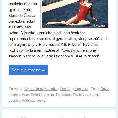
poslední českou
gymnastkou,
která do Česka
přivezla medaili
z Mistrovství
světa. A je také maminkou jediného českého
reprezentanta ve sportovní gymnastice, který se zúčastnil
letní olympiády v Riu v roce 2016. Když mi kývla na
rozhovor, byla jsem nadšená! Povídaly jsme si o její
závodní kariéře, o její práci trenérky v USA, o dětech..
Continue reading
→
Category:
Americká gymnastika
,
Česká gymnastika
| Tags:
David
Jessen
,
Hana Říčná (Jessen)
,
Parkettes
,
Rozhovor
,
Sandra
Jessen
,
Věra čáslavská