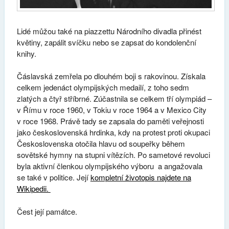
Lidé můžou také na piazzettu Národního divadla přinést
květiny, zapálit svíčku nebo se zapsat do kondolenční
knihy.
Čáslavská zemřela po dlouhém boji s rakovinou. Získala
celkem jedenáct olympijských medailí, z toho sedm
zlatých a čtyř stříbrné. Zúčastnila se celkem tří olympiád –
v Římu v roce 1960, v Tokiu v roce 1964 a v Mexico City
v roce 1968. Právě tady se zapsala do paměti veřejnosti
jako československá hrdinka, kdy na protest proti okupaci
Československa otočila hlavu od soupeřky během
sovětské hymny na stupni vítězích. Po sametové revoluci
byla aktivní členkou olympijského výboru a angažovala
se také v politice. Její
kompletní životopis najdete na
Wikipedii.
Čest její památce.