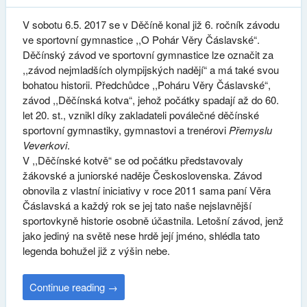
V sobotu 6.5. 2017 se v Děčíně konal již 6. ročník závodu
ve sportovní gymnastice ,,O Pohár Věry Čáslavské“.
Děčínský závod ve sportovní gymnastice lze označit za
,,závod nejmladších olympijských nadějí“ a má také svou
bohatou historii. Předchůdce ,,Poháru Věry Čáslavské“,
závod ,,Děčínská kotva“, jehož počátky spadají až do 60.
let 20. st., vznikl díky zakladateli poválečné děčínské
sportovní gymnastiky, gymnastovi a trenérovi
Přemyslu
Veverkovi
.
V ,,Děčínské kotvě“ se od počátku představovaly
žákovské a juniorské naděje Československa. Závod
obnovila z vlastní iniciativy v roce 2011 sama paní Věra
Čáslavská a každý rok se jej tato naše nejslavnější
sportovkyně historie osobně účastnila. Letošní závod, jenž
jako jediný na světě nese hrdě její jméno, shlédla tato
legenda bohužel již z výšin nebe.
Continue reading
→