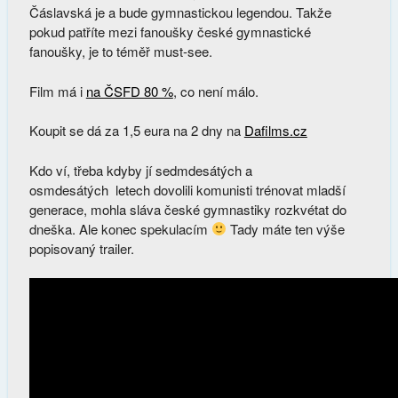
Čáslavská je a bude gymnastickou legendou. Takže
pokud patříte mezi fanoušky české gymnastické
fanoušky, je to téměř must-see.
Film má i
na ČSFD 80 %
, co není málo.
Koupit se dá za 1,5 eura na 2 dny na
Dafilms.cz
Kdo ví, třeba kdyby jí sedmdesátých a
osmdesátých letech dovolili komunisti trénovat mladší
generace, mohla sláva české gymnastiky rozkvétat do
dneška. Ale konec spekulacím
Tady máte ten výše
popisovaný trailer.