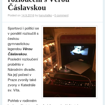
Čáslavskou
Posted on
14.9.2016
by
hanuliatko
•
0 comment
Sportovci i politici se
v pondělí rozloučili s
českou
gymnastickou
legendou
Věrou
Čáslavskou
.
Poslední rozloučení
proběhlo v
Národním divadle.
Na její počest v
Praze zvonily také
zvony v Katedrále
sv. Víta.
Pohřeb v rodinném