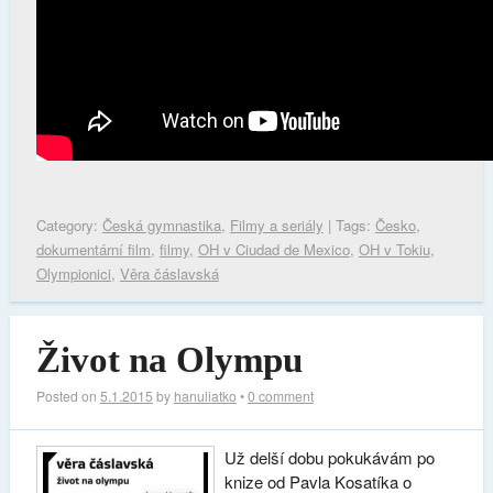
Category:
Česká gymnastika
,
Filmy a seriály
| Tags:
Česko
,
dokumentární film
,
filmy
,
OH v Ciudad de Mexico
,
OH v Tokiu
,
Olympionici
,
Věra čáslavská
Život na Olympu
Posted on
5.1.2015
by
hanuliatko
•
0 comment
Už delší dobu pokukávám po
knize od Pavla Kosatíka o