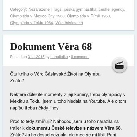
Category:
Nezařazené
| Tags:
česká gymnastika
,
české legendy
,
Olympiáda v Mexico City 1968
,
Olympiáda v Římě 1960
,
Olympiáda v Tokiu 1964
,
Věra čáslavská
Dokument Věra 68
Posted on
31.1.2015
by
hanuliatko
•
0 comment
Čtu knihu o Věre Čáslavské Život na Olympu.
Znáte?
Některé důležité momenty z její kariéry, třeba olympiády v
Mexiku a Tokiu, jsem u toho hledala na Youtube. Ale o tom
napíšu třeba někdy jindy.
Proč to tedy zmiňuji? Náhodou jsem u toho narazila na
trailer k
dokumentu České televize s názvem Věra 68.
Znáte? Já ho dosud neznala, ale moc se mi líbil. Paní