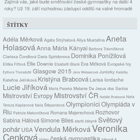
Zajímá vás, jaké bude směřování české gymnastiky na další 4
roky? Už 19. září rozhodnou zástupci oddílů na valné hromadě
ŠTÍTKY
Aneta
Adéla Měrková
Agáta Strýhalová
Aliya Mustafina
Holasová
Anna Mária Kányai
Barbora Trávničková
Dominika Ponížilová
Clarissa Čondlová
Daria Spiridonova
Ellie Downie
Eva Mičková
Evropské hry
Eliška Fiřtová
Elsabeth Black
Glasgow 2015
Juniorky
Eythora Thorsdottir
Jana Weisserová
Kadetky
Kristýna Brabcová
Larisa Iordache
Kateřina Jelínková
Lucie Jiříková
Melanie De Jesus dos Santos
Maria Paseka
Mistrovství ČR
Mistrovství Evropy
Nela
Natálie Brabcová
Olympionici
Olympiáda v
Tereza Kaplanová
Nela Štěpandová
Riu
Rozhovor
Romana Majerechová
Patricie Makovičková
Světový
Sabina Hálová
Simone Biles
starší žákyně
Veronika
Vendula Měrková
pohár
USA
Cenková
česká gymnastika
Video
žákyně A