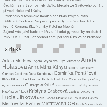
Čechům se v Szombathely dařilo. Medaile ze Světového poháru
přivezli Holasová i Kalný.
Předsedkyní technické komise žen bude zřejmě Petra
Drtílková-Cenková. Na pozici předsedy federace kandiduje
kromě Romana Slavíka taky Kateřina Machů.
Zajímá vás, jaké bude směřování české gymnastiky na další 4
roky? Už 19. září rozhodnou zástupci oddílů na valné hromadě
ŠTÍTKY
Aneta
Adéla Měrková
Agáta Strýhalová
Aliya Mustafina
Holasová
Anna Mária Kányai
Barbora Trávničková
Dominika Ponížilová
Clarissa Čondlová
Daria Spiridonova
Ellie Downie
Eva Mičková
Evropské hry
Eliška Fiřtová
Elsabeth Black
Glasgow 2015
Juniorky
Eythora Thorsdottir
Jana Weisserová
Kadetky
Kristýna Brabcová
Larisa Iordache
Kateřina Jelínková
Lucie Jiříková
Melanie De Jesus dos Santos
Maria Paseka
Mistrovství ČR
Mistrovství Evropy
Nela
Natálie Brabcová