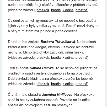
budeme se těšit, že jí skočí v některém z příštích závodů.
(videa ze závodu:
přeskok
,
bradla
,
kladina
,
prostná
).
Cvičení ostatních gymnastek už se neobešlo bez pádů a
jejich výkony byly vcelku vyrovnané. Rozdíl mezi druhým
a pátým místem byl jen bod a jedna desetina.
Druhé místo získala
Barbora Trávníčková
. Na bradlech
zařadila hezkého Jaegra, kterého v závodě ale bohužel
nechytla. Mimo této chyby zacvičila velmi hezky.
(videa ze závodu:
přeskok
,
bradla
,
kladina
,
prostná
).
Třetí skončila
Sabina Hálová
. Té se nepovedl půlobrat na
bradlech a spadla ještě z dvojného salta na prostných.
Dobře zvládla kladinu a na přeskoku Jurčenko toporně.
(videa ze závodu:
přeskok
,
bradla
,
kladina
,
prostná
).
Čtvrté místo obsadila
Jasmína Hnilicová
. Na přeskoku
skočila hezky cukaharu toporně. Povedla se i kladina,
spadla ale po dvojném saltu na prostných.