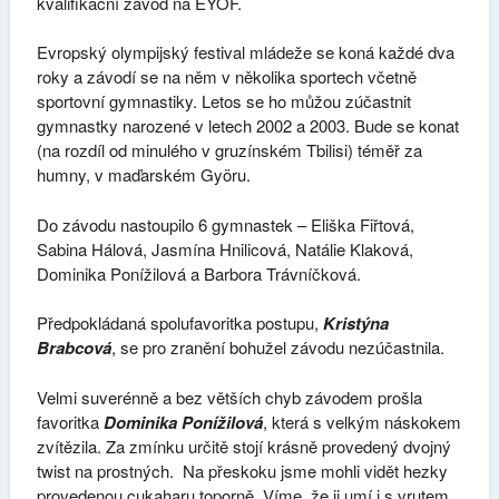
kvalifikační závod na EYOF.
Evropský olympijský festival mládeže se koná každé dva
roky a závodí se na něm v několika sportech včetně
sportovní gymnastiky. Letos se ho můžou zúčastnit
gymnastky narozené v letech 2002 a 2003. Bude se konat
(na rozdíl od minulého v gruzínském Tbilisi) téměř za
humny, v maďarském Györu.
Do závodu nastoupilo 6 gymnastek – Eliška Fiřtová,
Sabina Hálová, Jasmína Hnilicová, Natálie Klaková,
Dominika Ponížilová a Barbora Trávníčková.
Předpokládaná spolufavoritka postupu,
Kristýna
Brabcová
, se pro zranění bohužel závodu nezúčastnila.
Velmi suverénně a bez větších chyb závodem prošla
favoritka
Dominika Ponížilová
, která s velkým náskokem
zvítězila. Za zmínku určitě stojí krásně provedený dvojný
twist na prostných. Na přeskoku jsme mohli vidět hezky
provedenou cukaharu toporně. Víme, že ji umí i s vrutem,