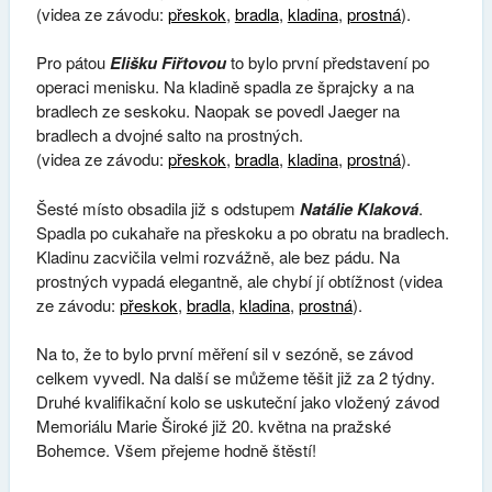
(videa ze závodu:
přeskok
,
bradla
,
kladina
,
prostná
).
Pro pátou
Elišku Fiřtovou
to bylo první představení po
operaci menisku. Na kladině spadla ze šprajcky a na
bradlech ze seskoku. Naopak se povedl Jaeger na
bradlech a dvojné salto na prostných.
(videa ze závodu:
přeskok
,
bradla
,
kladina
,
prostná
).
Šesté místo obsadila již s odstupem
Natálie Klaková
.
Spadla po cukahaře na přeskoku a po obratu na bradlech.
Kladinu zacvičila velmi rozvážně, ale bez pádu. Na
prostných vypadá elegantně, ale chybí jí obtížnost (videa
ze závodu:
přeskok
,
bradla
,
kladina
,
prostná
).
Na to, že to bylo první měření sil v sezóně, se závod
celkem vyvedl. Na další se můžeme těšit již za 2 týdny.
Druhé kvalifikační kolo se uskuteční jako vložený závod
Memoriálu Marie Široké již 20. května na pražské
Bohemce. Všem přejeme hodně štěstí!