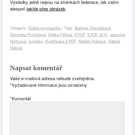
Výsledky ještě nejsou na stránkách federace, tak zatím
alespoň
takhle přes obrázek
.
Category:
Česká gymnastika
| Tags:
Barbora Trávničková
,
Dominika Ponížilová
,
Eliška Fiřtová
,
EYOF
,
EYOF 2017
,
Jasmína
Hnilicová
,
Juniorky
,
Kvalifikace EYOF
,
Natálie Klaková
,
Sabina
Hálová
Napsat komentář
Vaše e-mailová adresa nebude zveřejněna.
*
Vyžadované informace jsou označeny
*
Komentář