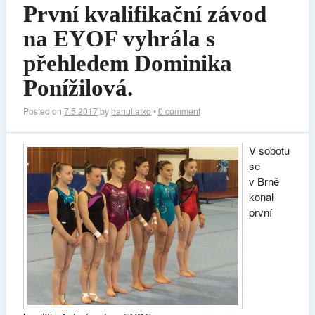
První kvalifikační závod
na EYOF vyhrála s
přehledem Dominika
Ponížilová.
Posted on
7.5.2017
by
hanuliatko
•
0 comment
V sobotu
se
v Brně
konal
první