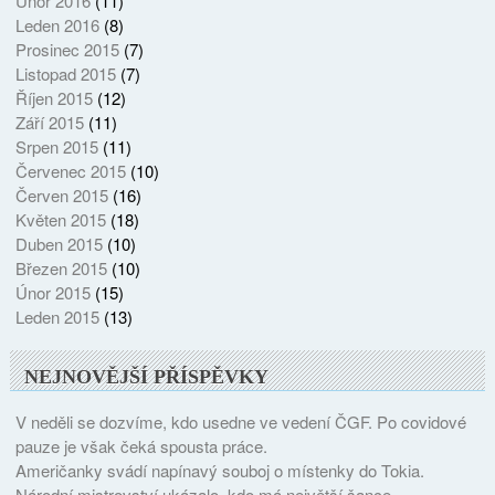
Únor 2016
(11)
Leden 2016
(8)
Prosinec 2015
(7)
Listopad 2015
(7)
Říjen 2015
(12)
Září 2015
(11)
Srpen 2015
(11)
Červenec 2015
(10)
Červen 2015
(16)
Květen 2015
(18)
Duben 2015
(10)
Březen 2015
(10)
Únor 2015
(15)
Leden 2015
(13)
NEJNOVĚJŠÍ PŘÍSPĚVKY
V neděli se dozvíme, kdo usedne ve vedení ČGF. Po covidové
pauze je však čeká spousta práce.
Američanky svádí napínavý souboj o místenky do Tokia.
Národní mistrovství ukázalo, kdo má největší šance.