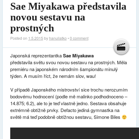
Sae Miyakawa představila
novou sestavu na
prostných
Posted on
1.5.2015
by
hanuliatko
•
0 comment
Japonská reprezentantka
Sae Miyakawa
představila světu svou novou sestavu na prostných. Měla
premiéru na japonském národním šampionátu minulý
týden. A musím říct, že nemám slov, wau!
V případě Japonského mistrovství sice trochu nerozumím
bodovému hodnocení (podle mě malinko podhodnoceno –
14.875; 6.2), ale to je teď vlastně jedno. Sestava obsahuje
extrémně obtížně prvky. Defacto jediná gymnastka na
světě má teď podobně obtížnou sestavu, Simone Biles