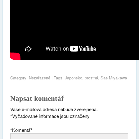
Category:
Nezařazené
| Tags:
Japonsko
,
prostná
,
Sae Miyakawa
Napsat komentář
Vaše e-mailová adresa nebude zveřejněna.
*
Vyžadované informace jsou označeny
*
Komentář