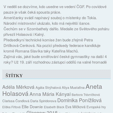
V neděli se dozvíme, kdo usedne ve vedení ČGF. Po covidové
pauze je však čeká spousta práce.
Američanky svádí napínavý souboj o místenky do Tokia.
Národní mistrovství ukázalo, kdo má největší šance.
Čechům se v Szombathely dařilo. Medaile ze Světového poháru
přivezli Holasová i Kalný.
Předsedkyní technické komise žen bude zřejmě Petra
Drtílková-Cenková. Na pozici předsedy federace kandiduje
kromě Romana Slavíka taky Kateřina Machů.
Zajímá vás, jaké bude směřování české gymnastiky na další 4
roky? Už 19. září rozhodnou zástupci oddílů na valné hromadě
ŠTÍTKY
Aneta
Adéla Měrková
Agáta Strýhalová
Aliya Mustafina
Holasová
Anna Mária Kányai
Barbora Trávničková
Dominika Ponížilová
Clarissa Čondlová
Daria Spiridonova
Ellie Downie
Eva Mičková
Evropské hry
Eliška Fiřtová
Elsabeth Black
Glasgow 2015