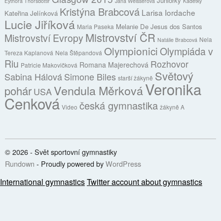
Juniorky
Eythora Thorsdottir
Jana Weisserová
Kadetky
Kristýna Brabcová
Larisa Iordache
Kateřina Jelínková
Lucie Jiříková
Melanie De Jesus dos Santos
Maria Paseka
Mistrovství ČR
Mistrovství Evropy
Nela
Natálie Brabcová
Olympionici
Olympiáda v
Tereza Kaplanová
Nela Štěpandová
Riu
Rozhovor
Romana Majerechová
Patricie Makovičková
Světový
Sabina Hálová
Simone Biles
starší žákyně
Veronika
Vendula Měrková
pohár
USA
Cenková
česká gymnastika
Video
žákyně A
© 2026 - Svět sportovní gymnastiky
Rundown
- Proudly powered by
WordPress
International gymnastics
Twitter account about gymnastics