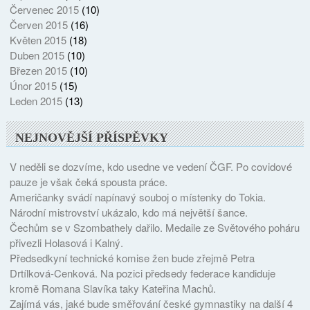
Červenec 2015
(10)
Červen 2015
(16)
Květen 2015
(18)
Duben 2015
(10)
Březen 2015
(10)
Únor 2015
(15)
Leden 2015
(13)
NEJNOVĚJŠÍ PŘÍSPĚVKY
V neděli se dozvíme, kdo usedne ve vedení ČGF. Po covidové
pauze je však čeká spousta práce.
Američanky svádí napínavý souboj o místenky do Tokia.
Národní mistrovství ukázalo, kdo má největší šance.
Čechům se v Szombathely dařilo. Medaile ze Světového poháru
přivezli Holasová i Kalný.
Předsedkyní technické komise žen bude zřejmě Petra
Drtílková-Cenková. Na pozici předsedy federace kandiduje
kromě Romana Slavíka taky Kateřina Machů.
Zajímá vás, jaké bude směřování české gymnastiky na další 4