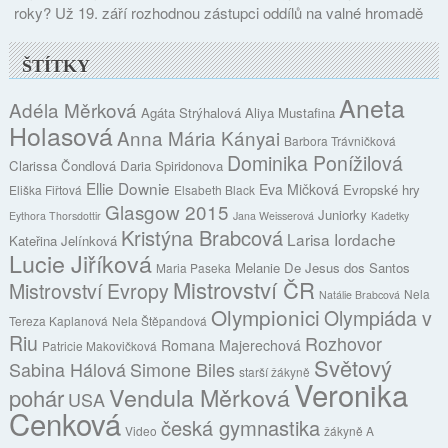
roky? Už 19. září rozhodnou zástupci oddílů na valné hromadě
ŠTÍTKY
Aneta
Adéla Měrková
Agáta Strýhalová
Aliya Mustafina
Holasová
Anna Mária Kányai
Barbora Trávničková
Dominika Ponížilová
Clarissa Čondlová
Daria Spiridonova
Ellie Downie
Eva Mičková
Evropské hry
Eliška Fiřtová
Elsabeth Black
Glasgow 2015
Juniorky
Eythora Thorsdottir
Jana Weisserová
Kadetky
Kristýna Brabcová
Larisa Iordache
Kateřina Jelínková
Lucie Jiříková
Melanie De Jesus dos Santos
Maria Paseka
Mistrovství ČR
Mistrovství Evropy
Nela
Natálie Brabcová
Olympionici
Olympiáda v
Tereza Kaplanová
Nela Štěpandová
Riu
Rozhovor
Romana Majerechová
Patricie Makovičková
Světový
Sabina Hálová
Simone Biles
starší žákyně
Veronika
Vendula Měrková
pohár
USA
Cenková
česká gymnastika
Video
žákyně A