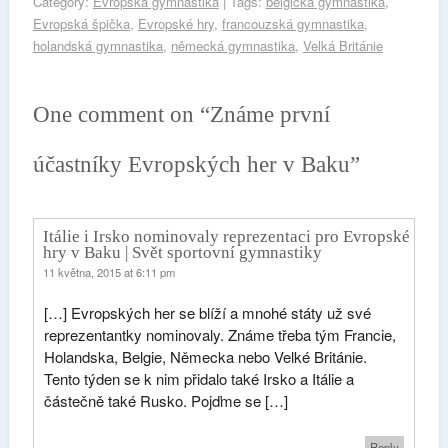
Category:
Evropská gymnastika
| Tags:
belgická gymnastika
,
Evropská špička
,
Evropské hry
,
francouzská gymnastika
,
holandská gymnastika
,
německá gymnastika
,
Velká Británie
One comment on “
Známe první
účastníky Evropských her v Baku
”
Itálie i Irsko nominovaly reprezentaci pro Evropské
hry v Baku | Svět sportovní gymnastiky
11 května, 2015 at 6:11 pm
[…] Evropských her se blíží a mnohé státy už své
reprezentantky nominovaly. Známe třeba tým Francie,
Holandska, Belgie, Německa nebo Velké Británie.
Tento týden se k nim přidalo také Irsko a Itálie a
částečně také Rusko. Pojďme se […]
Reply