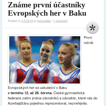
Známe první účastníky
Evropských her v Baku
Posted on
3.5.2015
by
hanuliatko
•
1 comment
První
ročník
Evropvských her se uskuteční v Baku
v termínu 12. až 28. června.
Česká gymnastická
federace zatím jména závodníků a závodnic, které nás do
Azerbajdžánu pojednou reprezentovat, nezveřejnila.