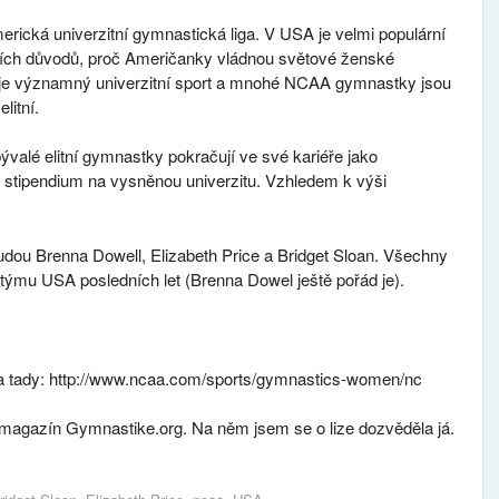
ická univerzitní gymnastická liga. V USA je velmi populární
avních důvodů, proč Američanky vládnou světové ženské
je významný univerzitní sport a mnohé NCAA gymnastky jsou
litní.
bývalé elitní gymnastky pokračují ve své kariéře jako
u stipendium na vysněnou univerzitu. Vzhledem k výši
 budou Brenna Dowell, Elizabeth Price a Bridget Sloan. Všechny
o týmu USA posledních let (Brenna Dowel ještě pořád je).
ba tady: http://www.ncaa.com/sports/gymnastics-women/nc
 magazín Gymnastike.org. Na něm jsem se o lize dozvěděla já.