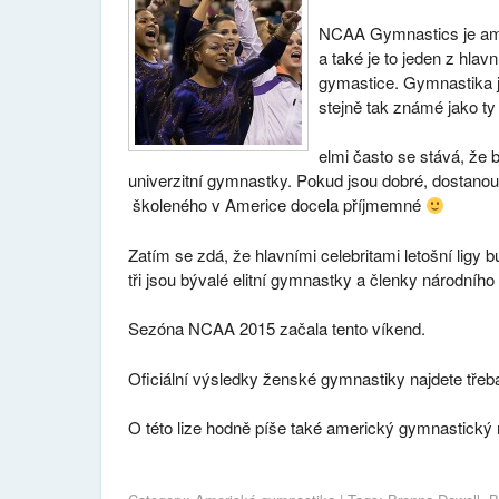
NCAA Gymnastics je amer
a také je to jeden z hl
gymastice. Gymnastika 
stejně tak známé jako ty e
elmi často se stává, že 
univerzitní gymnastky. Pokud jsou dobré, dostano
školeného v Americe docela příjmemné
Zatím se zdá, že hlavními celebritami letošní ligy
tři jsou bývalé elitní gymnastky a členky národníh
Sezóna NCAA 2015 začala tento víkend.
Oficiální výsledky ženské gymnastiky najdete tře
O této lize hodně píše také americký gymnastický