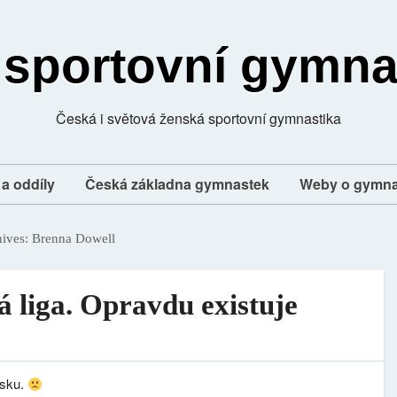
 sportovní gymna
Česká i světová ženská sportovní gymnastika
a oddíly
Česká základna gymnastek
Weby o gymna
hives:
Brenna Dowell
á liga. Opravdu existuje
esku.