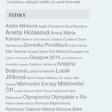
rozhodnou zástupci oddílů na valné hromadě
ŠTÍTKY
Adéla Měrková
Agáta Strýhalová
Aliya Mustafina
Aneta Holasová
Anna Mária
Kányai
Clarissa Čondlová
Daria
Barbora Trávničková
Dominika Ponížilová
Spiridonova
Eliška Fiřtová
Ellie Downie
Eva Mičková
Evropské hry
Elsabeth Black
Glasgow 2015
Eythora Thorsdottir
Jana Weisserová
Kristýna
Juniorky
Kateřina Jelínková
Kadetky
Lucie
Brabcová
Larisa Iordache
Jiříková
Melanie De Jesus dos
Maria Paseka
Mistrovství
Mistrovství Evropy
Santos
ČR
Nela Tereza Kaplanová
Nela
Natálie Brabcová
Olympionici
Olympiáda v Riu
Štěpandová
Romana Majerechová
Patricie Makovičková
Rozhovor
Sabina Hálová
Simone Biles