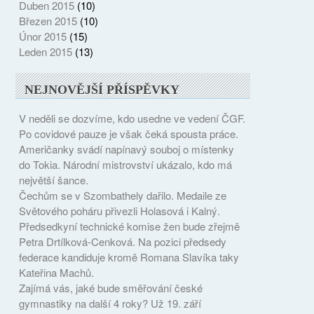
Duben 2015
(10)
Březen 2015
(10)
Únor 2015
(15)
Leden 2015
(13)
NEJNOVĚJŠÍ PŘÍSPĚVKY
V neděli se dozvíme, kdo usedne ve vedení ČGF.
Po covidové pauze je však čeká spousta práce.
Američanky svádí napínavý souboj o místenky
do Tokia. Národní mistrovství ukázalo, kdo má
největší šance.
Čechům se v Szombathely dařilo. Medaile ze
Světového poháru přivezli Holasová i Kalný.
Předsedkyní technické komise žen bude zřejmě
Petra Drtílková-Cenková. Na pozici předsedy
federace kandiduje kromě Romana Slavíka taky
Kateřina Machů.
Zajímá vás, jaké bude směřování české
gymnastiky na další 4 roky? Už 19. září