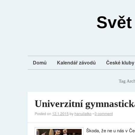
Svět
Domů
Kalendář závodů
České kluby 
Tag Arc
Univerzitní gymnastick
Posted on
12.1.2015
by
hanuliatko
•
0 comment
Škoda, že ne u nás v Č