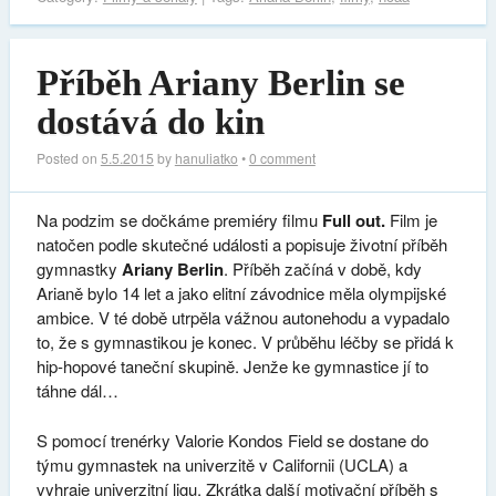
Příběh Ariany Berlin se
dostává do kin
Posted on
5.5.2015
by
hanuliatko
•
0 comment
Na podzim se dočkáme premiéry filmu
Full out.
Film je
natočen podle skutečné události a popisuje životní příběh
gymnastky
Ariany Berlin
. Příběh začíná v době, kdy
Arianě bylo 14 let a jako elitní závodnice měla olympijské
ambice. V té době utrpěla vážnou autonehodu a vypadalo
to, že s gymnastikou je konec. V průběhu léčby se přidá k
hip-hopové taneční skupině. Jenže ke gymnastice jí to
táhne dál…
S pomocí trenérky Valorie Kondos Field se dostane do
týmu gymnastek na univerzitě v Californii (UCLA) a
vyhraje univerzitní ligu. Zkrátka další motivační příběh s