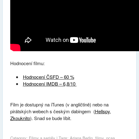
Hodnocení filmu:
Hodnocení ČSFD – 60 %
Hodnocení IMDB – 6,8/10
Film je dostupný na iTunes (v angličtině) nebo na
pirátských webech s českým dabingem (
Hellspy
,
Zkouknito
). Snad se bude líbit.
Category:
Filmy a seriály
| Tags:
Ariana Berlin
,
filmy
,
ncaa