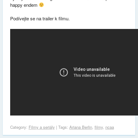
happy endem
Podívejte se na trailer k filmu.
Category:
Filmy a seriály
| Tags:
Ariana Berlin
,
filmy
,
ncaa