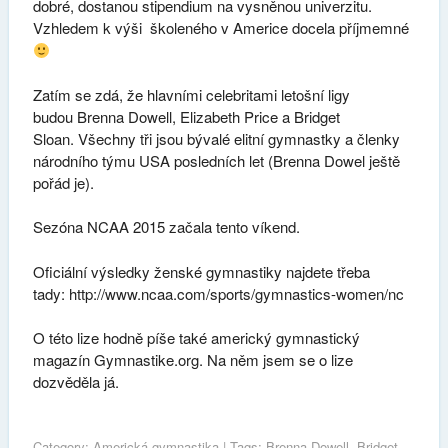
dobré, dostanou stipendium na vysněnou univerzitu.
Vzhledem k výši školeného v Americe docela příjmemné
Zatím se zdá, že hlavními celebritami letošní ligy
budou Brenna Dowell, Elizabeth Price a Bridget
Sloan. Všechny tři jsou bývalé elitní gymnastky a členky
národního týmu USA posledních let (Brenna Dowel ještě
pořád je).
Sezóna NCAA 2015 začala tento víkend.
Oficiální výsledky ženské gymnastiky najdete třeba
tady: http://www.ncaa.com/sports/gymnastics-women/nc
O této lize hodně píše také americký gymnastický
magazín Gymnastike.org. Na něm jsem se o lize
dozvěděla já.
Category:
Americká gymnastika
| Tags:
Brenna Dowell
,
Bridget