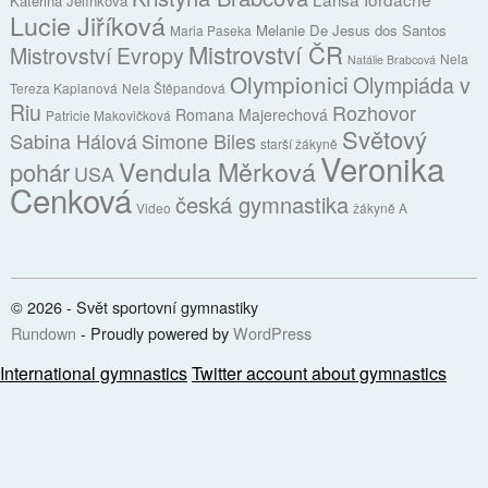
Kateřina Jelínková
Lucie Jiříková
Melanie De Jesus dos Santos
Maria Paseka
Mistrovství ČR
Mistrovství Evropy
Nela
Natálie Brabcová
Olympionici
Olympiáda v
Tereza Kaplanová
Nela Štěpandová
Riu
Rozhovor
Romana Majerechová
Patricie Makovičková
Světový
Sabina Hálová
Simone Biles
starší žákyně
Veronika
Vendula Měrková
pohár
USA
Cenková
česká gymnastika
Video
žákyně A
© 2026 - Svět sportovní gymnastiky
Rundown
- Proudly powered by
WordPress
International gymnastics
Twitter account about gymnastics