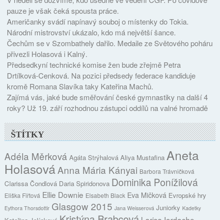
pauze je však čeká spousta práce.
Američanky svádí napínavý souboj o místenky do Tokia.
Národní mistrovství ukázalo, kdo má největší šance.
Čechům se v Szombathely dařilo. Medaile ze Světového poháru
přivezli Holasová i Kalný.
Předsedkyní technické komise žen bude zřejmě Petra
Drtílková-Cenková. Na pozici předsedy federace kandiduje
kromě Romana Slavíka taky Kateřina Machů.
Zajímá vás, jaké bude směřování české gymnastiky na další 4
roky? Už 19. září rozhodnou zástupci oddílů na valné hromadě
ŠTÍTKY
Aneta
Adéla Měrková
Agáta Strýhalová
Aliya Mustafina
Holasová
Anna Mária Kányai
Barbora Trávničková
Dominika Ponížilová
Clarissa Čondlová
Daria Spiridonova
Ellie Downie
Eva Mičková
Evropské hry
Eliška Fiřtová
Elsabeth Black
Glasgow 2015
Juniorky
Eythora Thorsdottir
Jana Weisserová
Kadetky
Kristýna Brabcová
Larisa Iordache