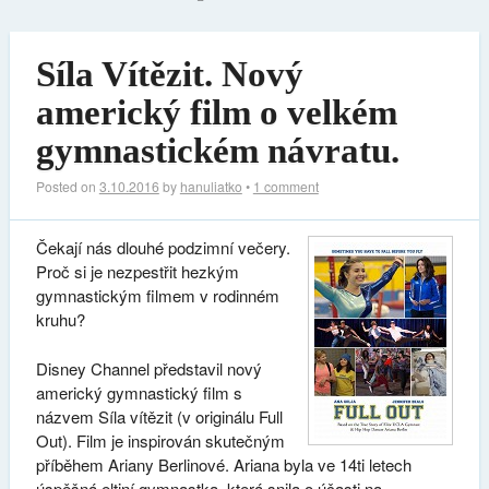
Síla Vítězit. Nový
americký film o velkém
gymnastickém návratu.
Posted on
3.10.2016
by
hanuliatko
•
1 comment
Čekají nás dlouhé podzimní večery.
Proč si je nezpestřit hezkým
gymnastickým filmem v rodinném
kruhu?
Disney Channel představil nový
americký gymnastický film s
názvem Síla vítězit (v originálu Full
Out). Film je inspirován skutečným
příběhem Ariany Berlinové. Ariana byla ve 14ti letech
úspěšná eltiní gymnastka, která snila o účasti na