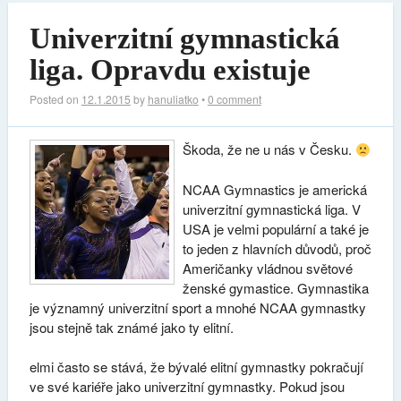
Univerzitní gymnastická
liga. Opravdu existuje
Posted on
12.1.2015
by
hanuliatko
•
0 comment
Škoda, že ne u nás v Česku.
NCAA Gymnastics je americká
univerzitní gymnastická liga. V
USA je velmi populární a také je
to jeden z hlavních důvodů, proč
Američanky vládnou světové
ženské gymastice. Gymnastika
je významný univerzitní sport a mnohé NCAA gymnastky
jsou stejně tak známé jako ty elitní.
elmi často se stává, že bývalé elitní gymnastky pokračují
ve své kariéře jako univerzitní gymnastky. Pokud jsou