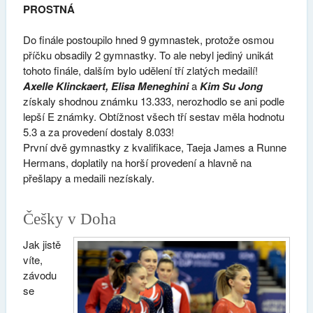
PROSTNÁ
Do finále postoupilo hned 9 gymnastek, protože osmou
příčku obsadily 2 gymnastky. To ale nebyl jediný unikát
tohoto finále, dalším bylo udělení tří zlatých medailí!
Axelle Klinckaert, Elisa Meneghini
a
Kim Su Jong
získaly shodnou známku 13.333, nerozhodlo se ani podle
lepší E známky. Obtížnost všech tří sestav měla hodnotu
5.3 a za provedení dostaly 8.033!
První dvě gymnastky z kvalifikace, Taeja James a Runne
Hermans, doplatily na horší provedení a hlavně na
přešlapy a medaili nezískaly.
Češky v Doha
Jak jistě
víte,
závodu
se