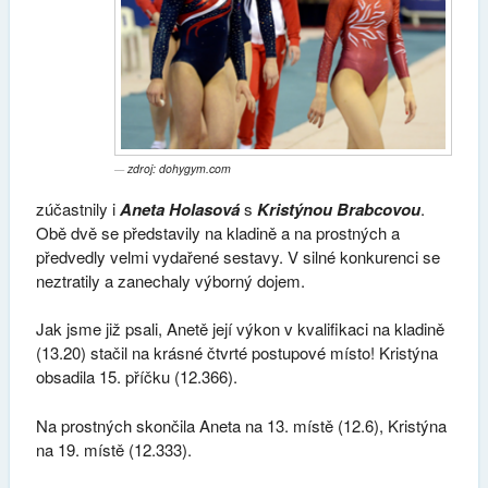
zdroj: dohygym.com
zúčastnily i
Aneta Holasová
s
Kristýnou Brabcovou
.
Obě dvě se představily na kladině a na prostných a
předvedly velmi vydařené sestavy. V silné konkurenci se
neztratily a zanechaly výborný dojem.
Jak jsme již psali, Anetě její výkon v kvalifikaci na kladině
(13.20) stačil na krásné čtvrté postupové místo! Kristýna
obsadila 15. příčku (12.366).
Na prostných skončila Aneta na 13. místě (12.6), Kristýna
na 19. místě (12.333).