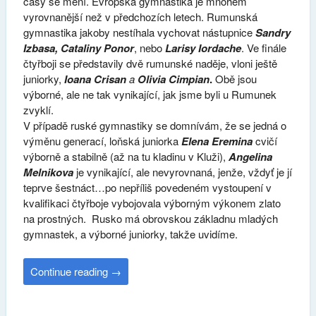
časy se mění. Evropská gymnastika je mnohem
vyrovnanější než v předchozích letech. Rumunská
gymnastika jakoby nestíhala vychovat nástupnice
Sandry
Izbasa, Cataliny Ponor
, nebo
Larisy Iordache
. Ve finále
čtyřboji se představily dvě rumunské naděje, vloni ještě
juniorky,
Ioana Crisan
a
Olivia Cimpian
.
Obě jsou
výborné, ale ne tak vynikající, jak jsme byli u Rumunek
zvyklí.
V případě ruské gymnastiky se domnívám, že se jedná o
výměnu generací, loňská juniorka
Elena Eremina
cvičí
výborně a stabilně (až na tu kladinu v Kluži),
Angelina
Melnikova
je vynikající, ale nevyrovnaná, jenže, vždyť je jí
teprve šestnáct…po nepříliš povedeném vystoupení v
kvalifikaci čtyřboje vybojovala výborným výkonem zlato
na prostných. Rusko má obrovskou základnu mladých
gymnastek, a výborné juniorky, takže uvidíme.
Continue reading
→