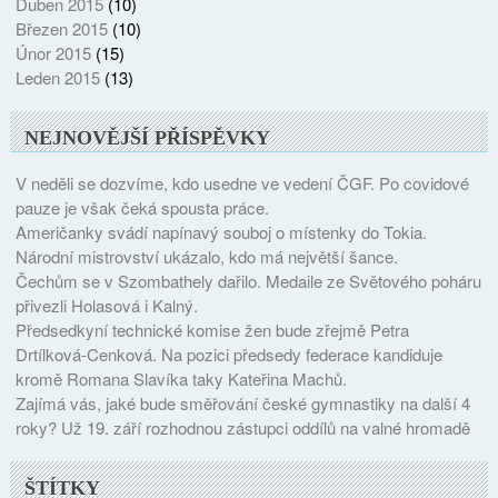
Duben 2015
(10)
Březen 2015
(10)
Únor 2015
(15)
Leden 2015
(13)
NEJNOVĚJŠÍ PŘÍSPĚVKY
V neděli se dozvíme, kdo usedne ve vedení ČGF. Po covidové
pauze je však čeká spousta práce.
Američanky svádí napínavý souboj o místenky do Tokia.
Národní mistrovství ukázalo, kdo má největší šance.
Čechům se v Szombathely dařilo. Medaile ze Světového poháru
přivezli Holasová i Kalný.
Předsedkyní technické komise žen bude zřejmě Petra
Drtílková-Cenková. Na pozici předsedy federace kandiduje
kromě Romana Slavíka taky Kateřina Machů.
Zajímá vás, jaké bude směřování české gymnastiky na další 4
roky? Už 19. září rozhodnou zástupci oddílů na valné hromadě
ŠTÍTKY