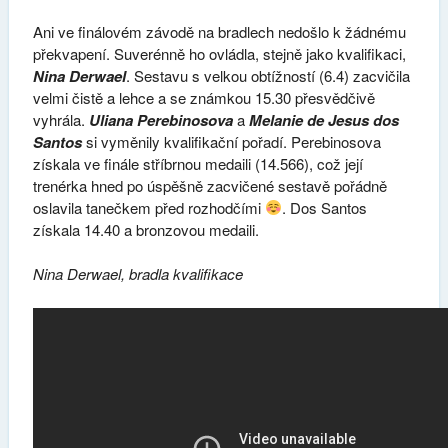
Ani ve finálovém závodě na bradlech nedošlo k žádnému
překvapení. Suverénně ho ovládla, stejně jako kvalifikaci,
Nina Derwael
. Sestavu s velkou obtížností (6.4) zacvičila
velmi čistě a lehce a se známkou 15.30 přesvědčivě
vyhrála.
Uliana Perebinosova
a
Melanie de Jesus dos
Santos
si vyměnily kvalifikační pořadí. Perebinosova
získala ve finále stříbrnou medaili (14.566), což její
trenérka hned po úspěšně zacvičené sestavě pořádně
oslavila tanečkem před rozhodčími
. Dos Santos
získala 14.40 a bronzovou medaili.
Nina Derwael, bradla kvalifikace