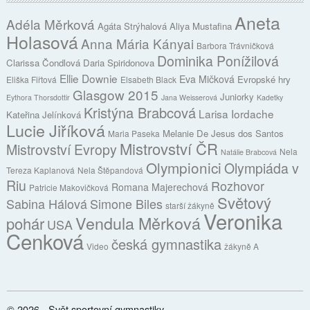
Aneta
Adéla Měrková
Agáta Strýhalová
Aliya Mustafina
Holasová
Anna Mária Kányai
Barbora Trávničková
Dominika Ponížilová
Clarissa Čondlová
Daria Spiridonova
Ellie Downie
Eva Mičková
Evropské hry
Eliška Fiřtová
Elsabeth Black
Glasgow 2015
Juniorky
Eythora Thorsdottir
Jana Weisserová
Kadetky
Kristýna Brabcová
Larisa Iordache
Kateřina Jelínková
Lucie Jiříková
Melanie De Jesus dos Santos
Maria Paseka
Mistrovství ČR
Mistrovství Evropy
Nela
Natálie Brabcová
Olympionici
Olympiáda v
Tereza Kaplanová
Nela Štěpandová
Riu
Rozhovor
Romana Majerechová
Patricie Makovičková
Světový
Sabina Hálová
Simone Biles
starší žákyně
Veronika
Vendula Měrková
pohár
USA
Cenková
česká gymnastika
Video
žákyně A
© 2026 - Svět sportovní gymnastiky