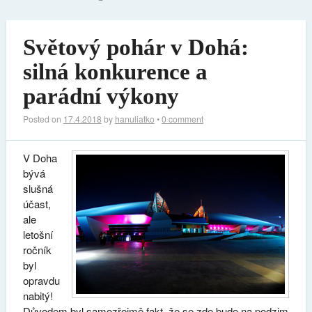
Světový pohár v Dohá:
silná konkurence a
parádní výkony
Posted on
17.4.2018
by
hanuliatko
•
0 comment
V Doha
bývá
slušná
účast,
ale
letošní
ročník
byl
opravdu
nabitý!
Důvodem byl samozřejmě fakt, že se zde bude na podzim