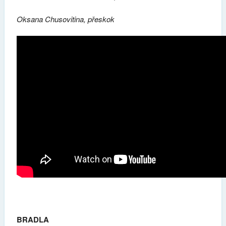
Oksana Chusovitina, přeskok
BRADLA