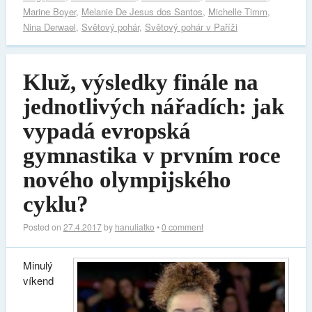
Marine Boyer
,
Melanie De Jesus dos Santos
,
Michelle Timm
,
Nina Derwael
,
Světový pohár
,
Světový pohár v Paříži
Kluž, výsledky finále na
jednotlivých nářadích: jak
vypadá evropská
gymnastika v prvním roce
nového olympijského
cyklu?
Posted on
27.4.2017
by
hanuliatko
•
0 comment
Minulý
víkend