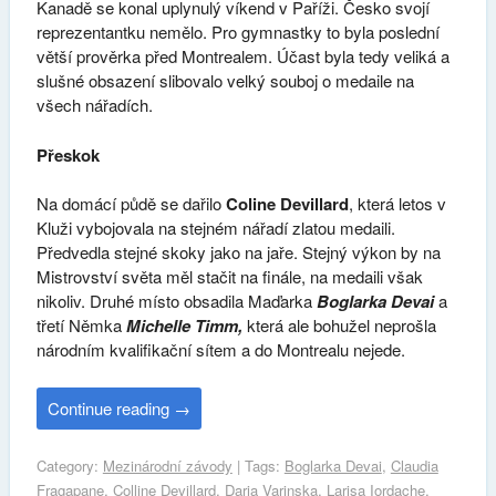
Kanadě se konal uplynulý víkend v Paříži. Česko svojí
reprezentantku nemělo. Pro gymnastky to byla poslední
větší prověrka před Montrealem. Účast byla tedy veliká a
slušné obsazení slibovalo velký souboj o medaile na
všech nářadích.
Přeskok
Na domácí půdě se dařilo
Coline Devillard
, která letos v
Kluži vybojovala na stejném nářadí zlatou medaili.
Předvedla stejné skoky jako na jaře. Stejný výkon by na
Mistrovství světa měl stačit na finále, na medaili však
nikoliv. Druhé místo obsadila Maďarka
Boglarka Devai
a
třetí Němka
Michelle Timm,
která ale bohužel neprošla
národním kvalifikační sítem a do Montrealu nejede.
Continue reading
→
Category:
Mezinárodní závody
| Tags:
Boglarka Devai
,
Claudia
Fragapane
,
Colline Devillard
,
Daria Varinska
,
Larisa Iordache
,