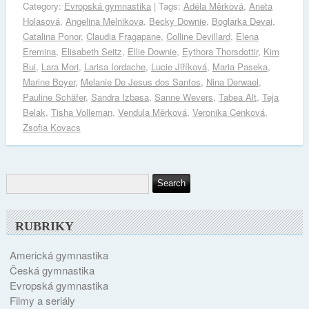
Category:
Evropská gymnastika
| Tags:
Adéla Měrková
,
Aneta
Holasová
,
Angelina Melnikova
,
Becky Downie
,
Boglarka Devai
,
Catalina Ponor
,
Claudia Fragapane
,
Colline Devillard
,
Elena
Eremina
,
Elisabeth Seitz
,
Ellie Downie
,
Eythora Thorsdottir
,
Kim
Bui
,
Lara Mori
,
Larisa Iordache
,
Lucie Jiříková
,
Maria Paseka
,
Marine Boyer
,
Melanie De Jesus dos Santos
,
Nina Derwael
,
Pauline Schäfer
,
Sandra Izbasa
,
Sanne Wevers
,
Tabea Alt
,
Teja
Belak
,
Tisha Volleman
,
Vendula Měrková
,
Veronika Cenková
,
Zsofia Kovacs
RUBRIKY
Americká gymnastika
Česká gymnastika
Evropská gymnastika
Filmy a seriály