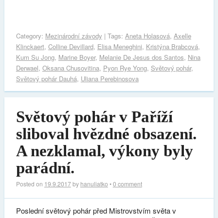
Category:
Mezinárodní závody
| Tags:
Aneta Holasová
,
Axelle
Klinckaert
,
Colline Devillard
,
Elisa Meneghini
,
Kristýna Brabcová
,
Kum Su Jong
,
Marine Boyer
,
Melanie De Jesus dos Santos
,
Nina
Derwael
,
Oksana Chusovitina
,
Pyon Rye Yong
,
Světový pohár
,
Světový pohár Dauhá
,
Uliana Perebinosova
Světový pohár v Paříží
sliboval hvězdné obsazení.
A nezklamal, výkony byly
parádní.
Posted on
19.9.2017
by
hanuliatko
•
0 comment
Poslední světový pohár před Mistrovstvím světa v