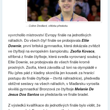
Coline Devillard, vítězka přeskoku
vyvrcholilo mistrovství Evropy finále na jednotlivých
nářadích. Do všech čtyř finále se probojovala
Eliie
Downie
, první britská gymnastka, která dokázala zvítězit
ve čtyřboji na evropském šampionátu.
Zsofia Kovacs
,
stříbrná z finále čtyřboje, která svedla vyrovnaný souboj s
Ellie Downie, se probojovala do všech finále kromě
prostných. Zsofia, která závodila už loni na olympiádě v
Riu (přes pád z kladiny skončila jen kousek za hranicí
postupu do finále čtyřboje – čtvrtá náhradnice), předvedla
obtížné sestavy na všech nářadích, v Maďarsku vyrostla
skvělá gymnastka! Bronzová ze čtyřboje
Melanie De
Jesus Dos Santos
se představila ve finále bradel.
Z výsledků kvalifikace do jednotlivých finále bylo vidět, že