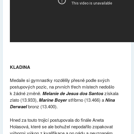
KLADINA
Medaile si gymnastky rozdělily přesně podle svých
postupových pozic, na prvních třech místech nedošlo
k žádné změně.
Melanie de Jesus dos Santos
získala
zlato (13.933),
Marine Boyer
stříbrno (13.466) a
Nina
Derwael
bronz (13.400).
Hned za touto trojicí postupovala do finále Aneta
Holasová, které se ale bohužel nepodařilo zopakovat
výborný výkon z kvalifikace a po pádu a neuznaném