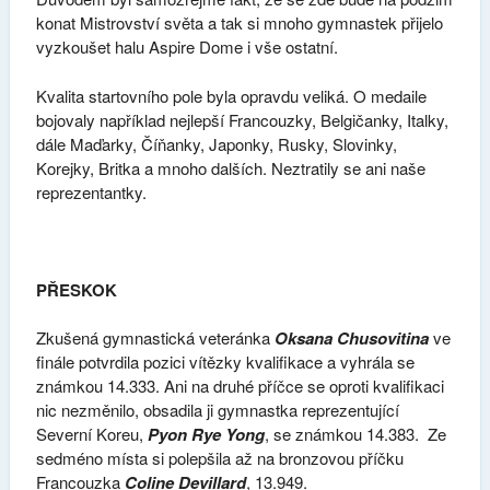
konat Mistrovství světa a tak si mnoho gymnastek přijelo
vyzkoušet halu Aspire Dome i vše ostatní.
Kvalita startovního pole byla opravdu veliká. O medaile
bojovaly například nejlepší Francouzky, Belgičanky, Italky,
dále Maďarky, Číňanky, Japonky, Rusky, Slovinky,
Korejky, Britka a mnoho dalších. Neztratily se ani naše
reprezentantky.
PŘESKOK
Zkušená gymnastická veteránka
Oksana Chusovitina
ve
finále potvrdila pozici vítězky kvalifikace a vyhrála se
známkou 14.333. Ani na druhé příčce se oproti kvalifikaci
nic nezměnilo, obsadila ji gymnastka reprezentující
Severní Koreu,
Pyon Rye Yong
, se známkou 14.383. Ze
sedméno místa si polepšila až na bronzovou příčku
Francouzka
Coline Devillard
, 13.949.