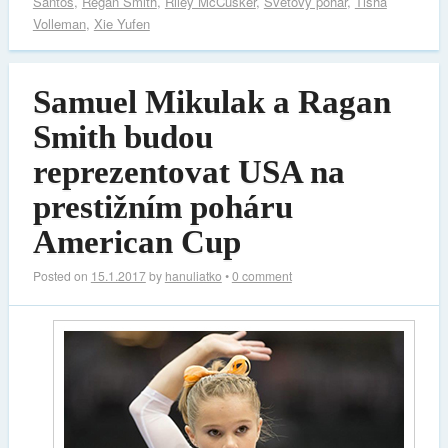
Santos
,
Regan Smith
,
Riley McCusker
,
Světový pohár
,
Tisha
Volleman
,
Xie Yufen
Samuel Mikulak a Ragan
Smith budou
reprezentovat USA na
prestižním poháru
American Cup
Posted on
15.1.2017
by
hanuliatko
•
0 comment