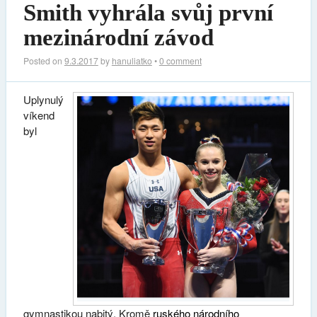
Smith vyhrála svůj první
mezinárodní závod
Posted on
9.3.2017
by
hanuliatko
•
0 comment
Uplynulý
víkend
byl
gymnastikou nabitý. Kromě
ruského národního