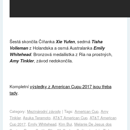
Šestá skončila Číňanka
Xie Yufen
, sedmá
Tisha
Volleman
z Holandska a osmá Australanka
Emily
Whitehead
. Bronzová medailistka z Ria na prostných,
Amy Tinkler
, závod nedokončila.
Kompletní
výsledky z American Cupu 2017 jsou třeba
tady
.
Category:
Mezinárodní závody
| Tags:
American Cup
,
Amy
Tinkler
,
Asuka Teramoto
,
AT&T American Cup
,
AT&T American
Cup 2017
,
Emily Whitehead
,
Kim Bui
,
Melanie De Jesus dos