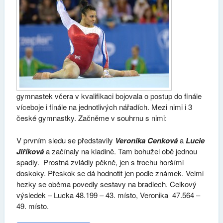
gymnastek včera v kvalifikaci bojovala o postup do finále
víceboje i finále na jednotlivých nářadích. Mezi nimi i 3
české gymnastky. Začněme v souhrnu s nimi:
V prvním sledu se představily
Veronika Cenková
a
Lucie
Jiříková
a začínaly na kladině. Tam bohužel obě jednou
spadly. Prostná zvládly pěkně, jen s trochu horšími
doskoky. Přeskok se dá hodnotit jen podle známek. Velmi
hezky se oběma povedly sestavy na bradlech. Celkový
výsledek – Lucka 48.199 – 43. místo, Veronika 47.564 –
49. místo.