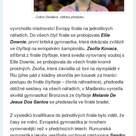
Coline Devillard, vítězka přeskoku
vyvrcholilo mistrovství Evropy finále na jednotlivých
nářadích. Do všech čtyř finále se probojovala
Eliie
Downie
, první britská gymnastka, která dokázala zvítězit
ve čtyřboji na evropském šampionátu.
Zsofia Kovacs
,
stříbrná z finále čtyřboje, která svedla vyrovnaný souboj s
Ellie Downie, se probojovala do všech finále kromě
prostných. Zsofia, která závodila už loni na olympiádě v
Riu (přes pád z kladiny skončila jen kousek za hranicí
postupu do finále čtyřboje – čtvrtá náhradnice), předvedla
obtížné sestavy na všech nářadích, v Maďarsku vyrostla
skvělá gymnastka! Bronzová ze čtyřboje
Melanie De
Jesus Dos Santos
se představila ve finále bradel.
Z výsledků kvalifikace do jednotlivých finále bylo vidět, že
časy se mění. Evropská gymnastika je mnohem
vyrovnanější než v předchozích letech. Rumunská
gymnastika jakoby nestíhala vychovat nástupnice
Sandry