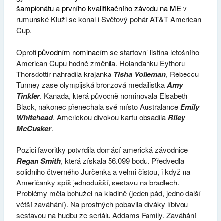
šampionátu
a
prvního kvalifikačního závodu na ME
v
rumunské Kluži se konal i Světový pohár AT&T American
Cup.
Oproti
původním nominacím
se startovní listina letošního
American Cupu hodně změnila. Holanďanku Eythoru
Thorsdottir nahradila krajanka
Tisha Volleman
, Rebeccu
Tunney zase olympijská bronzová medailistka
Amy
Tinkler
. Kanada, která původně nominovala Elsabeth
Black, nakonec přenechala své místo Australance
Emily
Whitehead
. Americkou divokou kartu obsadila
Riley
McCusker
.
Pozici favoritky potvrdila domácí americká závodnice
Regan Smith
, která získala 56.099 bodu. Předvedla
solidního čtverného Jurčenka a velmi čistou, i když na
Američanky spíš jednodušší, sestavu na bradlech.
Problémy měla bohužel na kladině (jeden pád, jedno další
větší zaváhání). Na prostných pobavila diváky líbivou
sestavou na hudbu ze seriálu Addams Family. Zaváhání