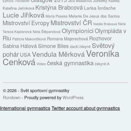
Juniorky
Eythora Thorsdottir
Jana Weisserová
Kadetky
Kristýna Brabcová
Larisa Iordache
Kateřina Jelínková
Lucie Jiříková
Melanie De Jesus dos Santos
Maria Paseka
Mistrovství ČR
Mistrovství Evropy
Nela
Natálie Brabcová
Olympionici
Olympiáda v
Tereza Kaplanová
Nela Štěpandová
Riu
Rozhovor
Romana Majerechová
Patricie Makovičková
Světový
Sabina Hálová
Simone Biles
starší žákyně
Veronika
Vendula Měrková
pohár
USA
Cenková
česká gymnastika
Video
žákyně A
© 2026 - Svět sportovní gymnastiky
Rundown
- Proudly powered by
WordPress
International gymnastics
Twitter account about gymnastics