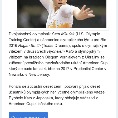
Dvojnásobný olympionik
Sam Mikulak
(U.S. Olympic
Training Center) a náhradnice olympijského týmu pro Rio
2016
Ragan Smith
(Texas Dreams), spolu s olympijským
vítězem v družstvech
Ryoheiem Kato
a olympijským
vítězem na bradlech Olegem Verniajevem z Ukrajiny se
zúčastní prestižního mezinárodního utkání American Cup,
který se bude konat 4. března 2017 v Prudential Center v
Newarku v New Jersey.
Poháru se zúčastní deset zemí, pozvání přijalo deset
účastníků olympijských her, včetně olympijského vítěze
Ryoheie Kato z Japonska, který obhajuje vítězství z
American Cup z loňského roku.
Continue reading
→