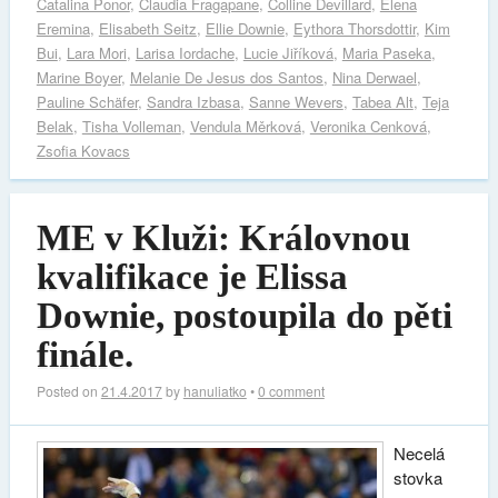
Catalina Ponor
,
Claudia Fragapane
,
Colline Devillard
,
Elena
Eremina
,
Elisabeth Seitz
,
Ellie Downie
,
Eythora Thorsdottir
,
Kim
Bui
,
Lara Mori
,
Larisa Iordache
,
Lucie Jiříková
,
Maria Paseka
,
Marine Boyer
,
Melanie De Jesus dos Santos
,
Nina Derwael
,
Pauline Schäfer
,
Sandra Izbasa
,
Sanne Wevers
,
Tabea Alt
,
Teja
Belak
,
Tisha Volleman
,
Vendula Měrková
,
Veronika Cenková
,
Zsofia Kovacs
ME v Kluži: Královnou
kvalifikace je Elissa
Downie, postoupila do pěti
finále.
Posted on
21.4.2017
by
hanuliatko
•
0 comment
Necelá
stovka