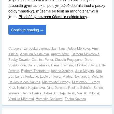
(spousta gymnastek si po olympiádě dopřála trocha pauzy
od gymnastiky), můžeme se těšit na mnoho známých
jmen.
Předběžný seznam účastnic najdete tady
.
Continue reading
→
Category:
Evropská gymnastika
| Tags:
Adéla Měrková
,
Amy
Tinkler
,
Angelina Melnikova
,
Argyro Afrati
,
Barbora Mokošová
,
Becky Downie
,
Catalina Ponor
,
Claudia Fragapane
,
Daria
Spiridonova
,
Daria Varinska
,
Elena Eremina
,
Elisabeth Seitz
,
Ellie
Downie
,
Eythora Thorsdottir
,
Ioanna Xoulogi
,
Julie Meyers
,
Kim
Bui
,
Larisa Iordache
,
Lucie Jiříková
,
Marina Nekrasova
,
Melanie
De Jesus dos Santos
,
Mistrovství Evropy
,
Mistrovství Evropy
Kluž
,
Natalia Kapitonova
,
Nina Derwael
,
Pauline Schäfer
,
Sanne
Wevers
,
Senna Deriks
,
Tabea Alt
,
Teja Belak
,
Vasiliki Milousi
,
Vendula Měrková
,
Veronika Cenková
,
Zsofia Kovacs