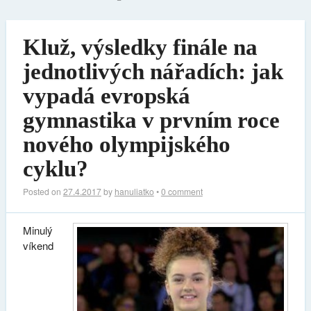
Kluž, výsledky finále na
jednotlivých nářadích: jak
vypadá evropská
gymnastika v prvním roce
nového olympijského
cyklu?
Posted on
27.4.2017
by
hanuliatko
•
0 comment
Minulý
víkend