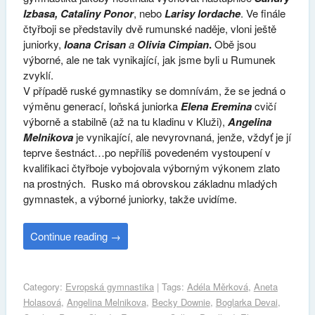
Izbasa, Cataliny Ponor
, nebo
Larisy Iordache
. Ve finále
čtyřboji se představily dvě rumunské naděje, vloni ještě
juniorky,
Ioana Crisan
a
Olivia Cimpian
.
Obě jsou
výborné, ale ne tak vynikající, jak jsme byli u Rumunek
zvyklí.
V případě ruské gymnastiky se domnívám, že se jedná o
výměnu generací, loňská juniorka
Elena Eremina
cvičí
výborně a stabilně (až na tu kladinu v Kluži),
Angelina
Melnikova
je vynikající, ale nevyrovnaná, jenže, vždyť je jí
teprve šestnáct…po nepříliš povedeném vystoupení v
kvalifikaci čtyřboje vybojovala výborným výkonem zlato
na prostných. Rusko má obrovskou základnu mladých
gymnastek, a výborné juniorky, takže uvidíme.
Continue reading
→
Category:
Evropská gymnastika
| Tags:
Adéla Měrková
,
Aneta
Holasová
,
Angelina Melnikova
,
Becky Downie
,
Boglarka Devai
,