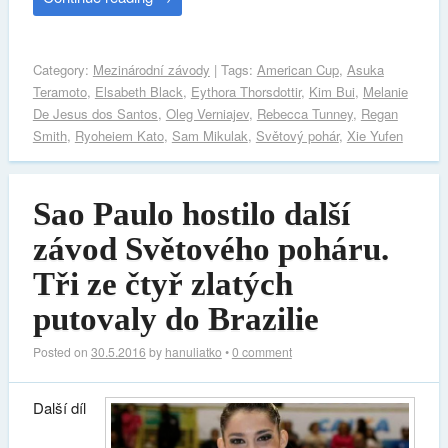
Category:
Mezinárodní závody
| Tags:
American Cup
,
Asuka
Teramoto
,
Elsabeth Black
,
Eythora Thorsdottir
,
Kim Bui
,
Melanie
De Jesus dos Santos
,
Oleg Verniajev
,
Rebecca Tunney
,
Regan
Smith
,
Ryoheiem Kato
,
Sam Mikulak
,
Světový pohár
,
Xie Yufen
Sao Paulo hostilo další
závod Světového poháru.
Tři ze čtyř zlatých
putovaly do Brazilie
Posted on
30.5.2016
by
hanuliatko
•
0 comment
Další díl