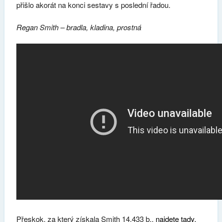
přišlo akorát na konci sestavy s poslední řadou.
Regan Smith – bradla, kladina, prostná
Přeskok, za který získala Smith 14.433 b.,
najdete tady.