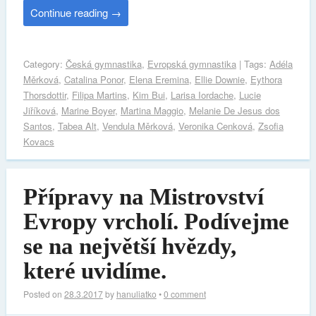
Continue reading
→
Category:
Česká gymnastika
,
Evropská gymnastika
| Tags:
Adéla
Měrková
,
Catalina Ponor
,
Elena Eremina
,
Ellie Downie
,
Eythora
Thorsdottir
,
Filipa Martins
,
Kim Bui
,
Larisa Iordache
,
Lucie
Jiříková
,
Marine Boyer
,
Martina Maggio
,
Melanie De Jesus dos
Santos
,
Tabea Alt
,
Vendula Měrková
,
Veronika Cenková
,
Zsofia
Kovacs
Přípravy na Mistrovství
Evropy vrcholí. Podívejme
se na největší hvězdy,
které uvidíme.
Posted on
28.3.2017
by
hanuliatko
•
0 comment