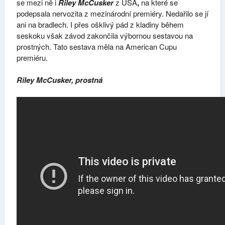
se mezi ně i
Riley McCusker
z USA
,
na které se
podepsala nervozita z mezinárodní premiéry. Nedařilo se jí
ani na bradlech. I přes ošklivý pád z kladiny během
seskoku však závod zakončila výbornou sestavou na
prostných. Tato sestava měla na American Cupu
premiéru.
Riley McCusker, prostná