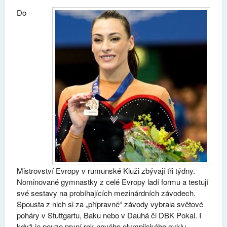
Do
Mistrovství Evropy v rumunské Kluži zbývají tři týdny.
Nominované gymnastky z celé Evropy ladí formu a testují
své sestavy na probíhajících mezinárdních závodech.
Spousta z nich si za „přípravné“ závody vybrala světové
poháry v Stuttgartu, Baku nebo v Dauhá či DBK Pokal. I
když je pouze první rok nového olympijského cyklu