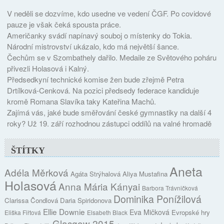
V neděli se dozvíme, kdo usedne ve vedení ČGF. Po covidové
pauze je však čeká spousta práce.
Američanky svádí napínavý souboj o místenky do Tokia.
Národní mistrovství ukázalo, kdo má největší šance.
Čechům se v Szombathely dařilo. Medaile ze Světového poháru
přivezli Holasová i Kalný.
Předsedkyní technické komise žen bude zřejmě Petra
Drtílková-Cenková. Na pozici předsedy federace kandiduje
kromě Romana Slavíka taky Kateřina Machů.
Zajímá vás, jaké bude směřování české gymnastiky na další 4
roky? Už 19. září rozhodnou zástupci oddílů na valné hromadě
ŠTÍTKY
Aneta
Adéla Měrková
Agáta Strýhalová
Aliya Mustafina
Holasová
Anna Mária Kányai
Barbora Trávničková
Dominika Ponížilová
Clarissa Čondlová
Daria Spiridonova
Ellie Downie
Eva Mičková
Evropské hry
Eliška Fiřtová
Elsabeth Black
Glasgow 2015