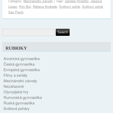
Category:
Mezinárodní závody
| Tags:
Daniele Hypólito
,
Jessica
Lopez
,
Kim Bui
,
Rebeca Andrade
,
Světový pohár
,
Světový pohár
Sao Paulo
RUBRIKY
Americká gymnastika
Česká gymnastika
Evropská gymnastika
Filmy a seriály
Mezinárodní závody
Nezařazené
Olympijské hry
Rumunská gymnastika
Ruská gymnastika
Světové poháry