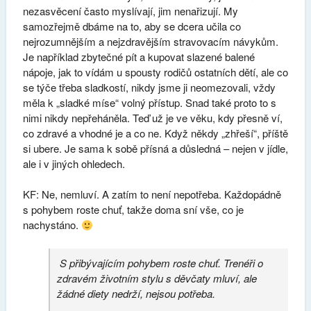
nezasvěcení často myslívají, jim nenařizují. My
samozřejmě dbáme na to, aby se dcera učila co
nejrozumnějším a nejzdravějším stravovacím návykům.
Je například zbytečné pít a kupovat slazené balené
nápoje, jak to vídám u spousty rodičů ostatních dětí, ale co
se týče třeba sladkostí, nikdy jsme ji neomezovali, vždy
měla k „sladké míse“ volný přístup. Snad také proto to s
nimi nikdy nepřeháněla. Teď už je ve věku, kdy přesně ví,
co zdravé a vhodné je a co ne. Když někdy „zhřeší“, příště
si ubere. Je sama k sobě přísná a důsledná – nejen v jídle,
ale i v jiných ohledech.
KF: Ne, nemluví. A zatím to není nepotřeba. Každopádně
s pohybem roste chuť, takže doma sní vše, co je
nachystáno.
S přibývajícím pohybem roste chuť. Trenéři o
zdravém životním stylu s děvčaty mluví, ale
žádné diety nedrží, nejsou potřeba.