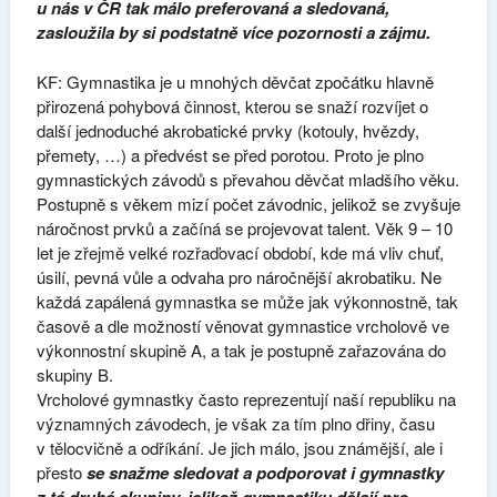
u nás v ČR tak málo preferovaná a sledovaná,
zasloužila by si podstatně více pozornosti a zájmu.
KF: Gymnastika je u mnohých děvčat zpočátku hlavně
přirozená pohybová činnost, kterou se snaží rozvíjet o
další jednoduché akrobatické prvky (kotouly, hvězdy,
přemety, …) a předvést se před porotou. Proto je plno
gymnastických závodů s převahou děvčat mladšího věku.
Postupně s věkem mizí počet závodnic, jelikož se zvyšuje
náročnost prvků a začíná se projevovat talent. Věk 9 – 10
let je zřejmě velké rozřaďovací období, kde má vliv chuť,
úsilí, pevná vůle a odvaha pro náročnější akrobatiku. Ne
každá zapálená gymnastka se může jak výkonnostně, tak
časově a dle možností věnovat gymnastice vrcholově ve
výkonnostní skupině A, a tak je postupně zařazována do
skupiny B.
Vrcholové gymnastky často reprezentují naší republiku na
významných závodech, je však za tím plno dřiny, času
v tělocvičně a odříkání. Je jich málo, jsou známější, ale i
přesto
se snažme sledovat a podporovat i gymnastky
z té druhé skupiny, jelikož gymnastiku dělají pro