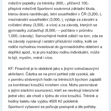
měsíční poplatky za tréninky (600,-, přičemž 100,-
přispívá měsíčně Sportovní soukromá základní škola,
kterou dcera navštěvuje), letní soustředění v ČR (3,200,-),
mezinárodní soustředění (3,000,-), výdaje za závodní a
cvičební dresy (3,500,- a více) a za závody, kterých se
gymnastky zúčastňují (8,000,- – počítáno v průměru
1,000,-/závody). Samozřejmě hodně záleží na tom, zda se
na závody vypravují i ostatní příslušníci rodiny, kolik se
rodiče rozhodnou investovat do gymnastického oblečení a
doplňků apod., to je pro každou rodinu individuální, může
to být, myslím, méně i více.
KF: Finančně je to obdobné jako s jinými volnočasovými
aktivitami. Částka se na první pohled zdá vysoká, ale
v poměru strávených hodin na trénincích bychom zaplatili
za kombinaci kroužků mnohem více. Mohu porovnávat
s jejími staršími sourozenci, kteří se nevěnují intenzivně
jedné věci, ale chodí v týdnu do více kroužků. Trénink a
hodiny baletu nás vyjdou 4500 Kč pololetně.
Sportovní vybavení se pořizuje postupně a dle potřeby.