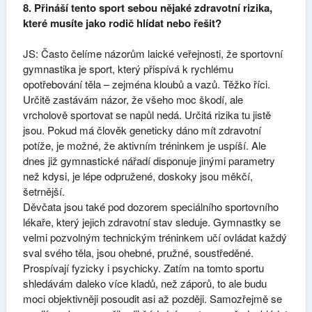
8. Přináší tento sport sebou nějaké zdravotní rizika,
které musíte jako rodič hlídat nebo řešit?
JS: Často čelíme názorům laické veřejnosti, že sportovní
gymnastika je sport, který přispívá k rychlému
opotřebování těla – zejména kloubů a vazů. Těžko říci.
Určitě zastávám názor, že všeho moc škodí, ale
vrcholově sportovat se napůl nedá. Určitá rizika tu jistě
jsou. Pokud má člověk geneticky dáno mít zdravotní
potíže, je možné, že aktivním tréninkem je uspíší. Ale
dnes již gymnastické nářadí disponuje jinými parametry
než kdysi, je lépe odpružené, doskoky jsou měkčí,
šetrnější.
Děvčata jsou také pod dozorem speciálního sportovního
lékaře, který jejich zdravotní stav sleduje. Gymnastky se
velmi pozvolným technickým tréninkem učí ovládat každý
sval svého těla, jsou ohebné, pružné, soustředěné.
Prospívají fyzicky i psychicky. Zatím na tomto sportu
shledávám daleko více kladů, než záporů, to ale budu
moci objektivněji posoudit asi až později. Samozřejmě se