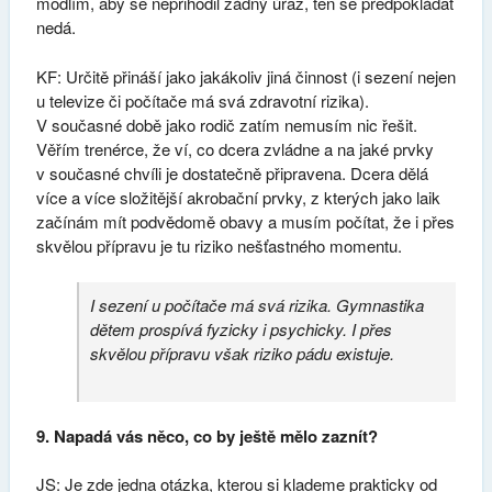
modlím, aby se nepřihodil žádný úraz, ten se předpokládat
nedá.
KF: Určitě přináší jako jakákoliv jiná činnost (i sezení nejen
u televize či počítače má svá zdravotní rizika).
V současné době jako rodič zatím nemusím nic řešit.
Věřím trenérce, že ví, co dcera zvládne a na jaké prvky
v současné chvíli je dostatečně připravena. Dcera dělá
více a více složitější akrobační prvky, z kterých jako laik
začínám mít podvědomě obavy a musím počítat, že i přes
skvělou přípravu je tu riziko nešťastného momentu.
I sezení u počítače má svá rizika. Gymnastika
dětem prospívá fyzicky i psychicky. I přes
skvělou přípravu však riziko pádu existuje.
9. Napadá vás něco, co by ještě mělo zaznít?
JS: Je zde jedna otázka, kterou si klademe prakticky od