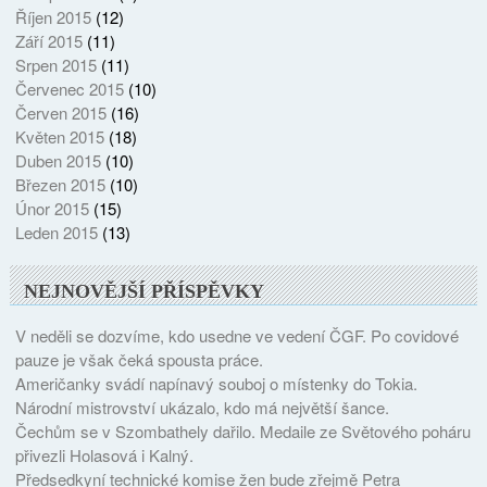
Říjen 2015
(12)
Září 2015
(11)
Srpen 2015
(11)
Červenec 2015
(10)
Červen 2015
(16)
Květen 2015
(18)
Duben 2015
(10)
Březen 2015
(10)
Únor 2015
(15)
Leden 2015
(13)
NEJNOVĚJŠÍ PŘÍSPĚVKY
V neděli se dozvíme, kdo usedne ve vedení ČGF. Po covidové
pauze je však čeká spousta práce.
Američanky svádí napínavý souboj o místenky do Tokia.
Národní mistrovství ukázalo, kdo má největší šance.
Čechům se v Szombathely dařilo. Medaile ze Světového poháru
přivezli Holasová i Kalný.
Předsedkyní technické komise žen bude zřejmě Petra