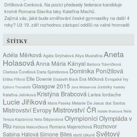
Drtílková-Cenková. Na pozici předsedy federace kandiduje
kromě Romana Slavíka taky Kateřina Machů.
Zajímá vás, jaké bude směřování české gymnastiky na další 4
roky? Už 19. září rozhodnou zástupci oddílů na valné hromadě
ŠTÍTKY
Aneta
Adéla Měrková
Agáta Strýhalová
Aliya Mustafina
Holasová
Anna Mária Kányai
Barbora Trávničková
Dominika Ponížilová
Clarissa Čondlová
Daria Spiridonova
Ellie Downie
Eva Mičková
Evropské hry
Eliška Fiřtová
Elsabeth Black
Glasgow 2015
Juniorky
Eythora Thorsdottir
Jana Weisserová
Kadetky
Kristýna Brabcová
Larisa Iordache
Kateřina Jelínková
Lucie Jiříková
Melanie De Jesus dos Santos
Maria Paseka
Mistrovství ČR
Mistrovství Evropy
Nela
Natálie Brabcová
Olympionici
Olympiáda v
Tereza Kaplanová
Nela Štěpandová
Riu
Rozhovor
Romana Majerechová
Patricie Makovičková
Světový
Sabina Hálová
Simone Biles
starší žákyně