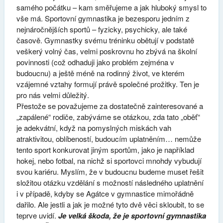
samého počátku – kam směřujeme a jak hluboký smysl to
vše má. Sportovní gymnastika je bezesporu jedním z
nejnáročnějších sportů – fyzicky, psychicky, ale také
časově. Gymnastky svému tréninku obětují v podstatě
veškerý volný čas, velmi poskrovnu ho zbývá na školní
povinnosti (což odhaduji jako problém zejména v
budoucnu) a ještě méně na rodinný život, ve kterém
vzájemné vztahy formují právě společné prožitky. Ten je
pro nás velmi důležitý.
Přestože se považujeme za dostatečně zainteresované a
„zapálené“ rodiče, zabýváme se otázkou, zda tato „oběť“
je adekvátní, když na pomyslných miskách vah
atraktivitou, oblíbeností, budoucím uplatněním… nemůže
tento sport konkurovat jiným sportům, jako je například
hokej, nebo fotbal, na nichž si sportovci mnohdy vybudují
svou kariéru. Myslím, že v budoucnu budeme muset řešit
složitou otázku vzdělání s možností následného uplatnění
i v případě, kdyby se Agátce v gymnastice mimořádně
dařilo. Ale jestli a jak je možné tyto dvě věci skloubit, to se
teprve uvidí.
Je velká škoda, že je sportovní gymnastika