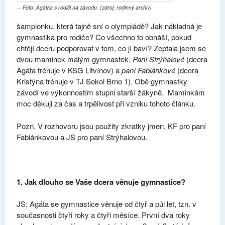
Foto: Agátka s rodiči na závodu. (zdroj: rodinný archiv)
šampionku, která tajně sní o olympiádě? Jak nákladná je
gymnastika pro rodiče? Co všechno to obnáší, pokud
chtějí dceru podporovat v tom, co jí baví? Zeptala jsem se
dvou maminek malým gymnastek.
Paní Strýhalové
(dcera
Agáta trénuje v KSG Litvínov) a
paní
Fabiánkové
(dcera
Kristýna trénuje v TJ Sokol Brno 1). Obě gymnastky
závodí ve výkonnostím stupni starší žákyně. Maminkám
moc děkuji za čas a trpělivost při vzniku tohoto článku.
Pozn. V rozhovoru jsou použity zkratky jmen. KF pro paní
Fabiánkovou a JS pro paní Strýhalovou.
1. Jak dlouho se Vaše dcera věnuje gymnastice?
JS: Agáta se gymnastice věnuje od čtyř a půl let, tzn. v
současnosti čtyři roky a čtyři měsíce. První dva roky