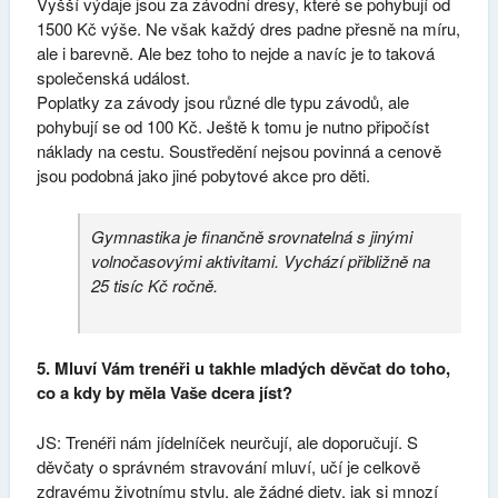
Vyšší výdaje jsou za závodní dresy, které se pohybují od
1500 Kč výše. Ne však každý dres padne přesně na míru,
ale i barevně. Ale bez toho to nejde a navíc je to taková
společenská událost.
Poplatky za závody jsou různé dle typu závodů, ale
pohybují se od 100 Kč. Ještě k tomu je nutno připočíst
náklady na cestu. Soustředění nejsou povinná a cenově
jsou podobná jako jiné pobytové akce pro děti.
Gymnastika je finančně srovnatelná s jinými
volnočasovými aktivitami. Vychází přibližně na
25 tisíc Kč ročně.
5. Mluví Vám trenéři u takhle mladých děvčat do toho,
co a kdy by měla Vaše dcera jíst?
JS: Trenéři nám jídelníček neurčují, ale doporučují. S
děvčaty o správném stravování mluví, učí je celkově
zdravému životnímu stylu, ale žádné diety, jak si mnozí