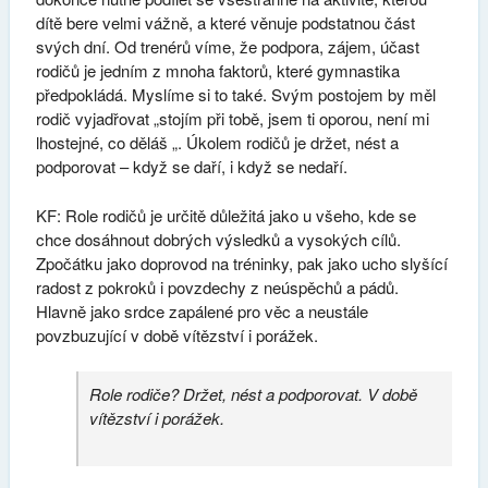
dítě bere velmi vážně, a které věnuje podstatnou část
svých dní. Od trenérů víme, že podpora, zájem, účast
rodičů je jedním z mnoha faktorů, které gymnastika
předpokládá. Myslíme si to také. Svým postojem by měl
rodič vyjadřovat „stojím při tobě, jsem ti oporou, není mi
lhostejné, co děláš „. Úkolem rodičů je držet, nést a
podporovat – když se daří, i když se nedaří.
KF: Role rodičů je určitě důležitá jako u všeho, kde se
chce dosáhnout dobrých výsledků a vysokých cílů.
Zpočátku jako doprovod na tréninky, pak jako ucho slyšící
radost z pokroků i povzdechy z neúspěchů a pádů.
Hlavně jako srdce zapálené pro věc a neustále
povzbuzující v době vítězství i porážek.
Role rodiče? Držet, nést a podporovat. V době
vítězství i porážek.