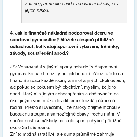
zda se gymnastice bude věnovat či nikoliv, je v
jejích rukou.
4. Jak je finančně nákladné podporovat dceru ve
sportovní gymnastice? Můžete alespoň přibližně
odhadnout, kolik stojí sportovní vybavení, tréninky,
závody, soustředění apod.?
JS: Ve srovnání s jinými sporty nebude jistě sportovní
gymnastika patřit mezi ty nejnákladnější. Záleží určitě na
finanční situaci každé rodiny a mnoha jiných okolnostech,
ale pokud se pokusím být objektivní, myslím, že je to
sport, který si s jistým sebezapřením a obětováním na
úkor jiných věcí může dovolit téměř každá průměrná
rodina. Přesto si uvědomuji, že nároky zřejmě mohou v
budoucnu stoupat a samozřejmě obavy trochu mám. V
současnosti se náklady na tento sport pohybují přibližně
okolo 25 tisíc ročně.
Zní to možná strašlivě, ale suma průměrně zahrnuje