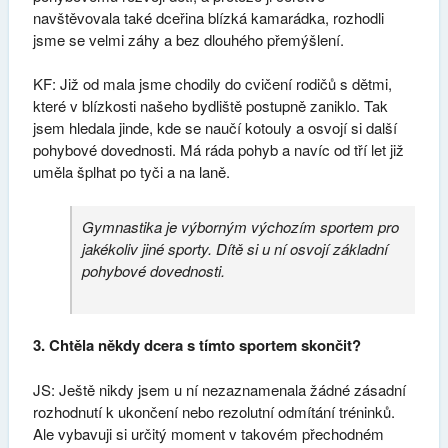
navštěvovala také dceřina blízká kamarádka, rozhodli
jsme se velmi záhy a bez dlouhého přemýšlení.
KF: Již od mala jsme chodily do cvičení rodičů s dětmi,
které v blízkosti našeho bydliště postupně zaniklo. Tak
jsem hledala jinde, kde se naučí kotouly a osvojí si další
pohybové dovednosti. Má ráda pohyb a navíc od tří let již
uměla šplhat po tyči a na laně.
Gymnastika je výborným výchozím sportem pro
jakékoliv jiné sporty. Dítě si u ní osvojí základní
pohybové dovednosti.
3. Chtěla někdy dcera s tímto sportem skončit?
JS: Ještě nikdy jsem u ní nezaznamenala žádné zásadní
rozhodnutí k ukončení nebo rezolutní odmítání tréninků.
Ale vybavuji si určitý moment v takovém přechodném