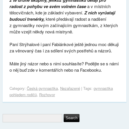
radost z pohybu ve svém volném čase
a v místních
tělocvičnách, kde je základní vybavení.
Z nich vyrůstají
budoucí trenérky,
které předávají radost a nadšení
z gymnastiky novým začínajícím gymnastkám, z kterých
může vzejít někdy nová mistryně.
Paní Strýhalové i paní Fabiánkové ještě jednou moc děkuji
za věnovaný čas i za sdílení svých postřehů a názorů.
Máte jiný názor nebo s nimi souhlasíte? Podějte se s námi
o něj buď zde v komentářích nebo na Facebooku.
Category:
Česká gymnastika
,
Nezařazené
| Tags:
gymnastika
pohledem rodičů
,
Rozhovor