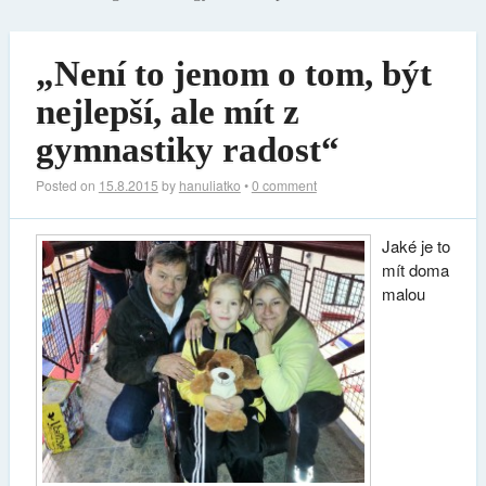
„Není to jenom o tom, být
nejlepší, ale mít z
gymnastiky radost“
Posted on
15.8.2015
by
hanuliatko
•
0 comment
Jaké je to
mít doma
malou