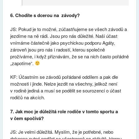
6. Chodíte s dcerou na závody?
JS: Pokud je to možné, zúčastňujeme se všech závodů a
jezdíme na ně rádi. Jsou pro nás důležité. Naši účast
vnímáme částečně jako psychickou podporu Agáty,
zároveň jsou pro nás i radostí, kterou společně
prožíváme, i když přiznávám, že se na nich často pořádně
„zapotíme“.
KF: Účastním se závodů pořádané oddílem a pak dle
možnosti i jinde. Nelze jezdit na všechny, jelikož není
v rodině jediná a musí se podělit se sourozenci o účast
rodičů na akcích.
7. Jak moc je důležitá role rodiče v tomto sportu a
v čem spočívá?
JS: Je velmi důležitá. Myslím, že je potřebné, nebo
dokonce nutné podílet se všestranně na aktivitě, kterou