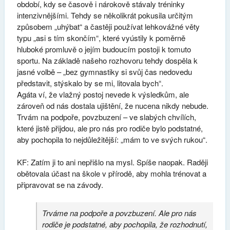
období, kdy se časově i nárokově stávaly tréninky
intenzivnějšími. Tehdy se několikrát pokusila určitým
způsobem „uhýbat“ a častěji používat lehkovážné věty
typu „asi s tím skončím“, které vyústily k poměrně
hluboké promluvě o jejím budoucím postoji k tomuto
sportu. Na základě našeho rozhovoru tehdy dospěla k
jasné volbě – „bez gymnastiky si svůj čas nedovedu
představit, stýskalo by se mi, litovala bych“.
Agáta ví, že vlažný postoj nevede k výsledkům, ale
zároveň od nás dostala ujištění, že nucena nikdy nebude.
Trvám na podpoře, povzbuzení – ve slabých chvílích,
které jistě přijdou, ale pro nás pro rodiče bylo podstatné,
aby pochopila to nejdůležitější: „mám to ve svých rukou“.
KF: Zatím ji to ani nepřišlo na mysl. Spíše naopak. Raději
obětovala účast na škole v přírodě, aby mohla trénovat a
připravovat se na závody.
Trváme na podpoře a povzbuzení. Ale pro nás
rodiče je podstatné, aby pochopila, že rozhodnutí,