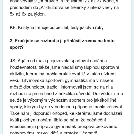
absolvovala v „přípravce“ s tréninkem 2x až 3x týdně, s
přechodem do „A“ družstva se tréninky zintenzivněly na
5x až 6x za týden.
KF: Kristýna trénuje od pěti let, tedy již čtyři roky.
2. Proč jste se rozhodla jí přihlásit zrovna na tento
sport?
JS: Agáta od mala projevovala sportovní nadání a
houževnatost, takže jsme hledali smysluplnou sportovní
aktivitu, kterou by mohla praktikovat již v takto nízkém
věku. Litvínovská sportovní gymnastika má v našem
městě dlouholetou tradici, informovali jsem se na ni a
rozhodli se pro ni hned z několika důvodů. Dozvěděli jsme
se, že je výborným výchozím sportem pro jakékoli jiné
sporty, kterým by se v budoucnu případně mohla věnovat.
Také nám ji doporučil ortoped, ke kterému jsme docházeli
kvůli plochým nohám, líbilo se nám, že počáteční
všeobecnější příprava gymnastek prospívá celkovému
pohybovému rozvoji dětí, a protože ji čerstvě