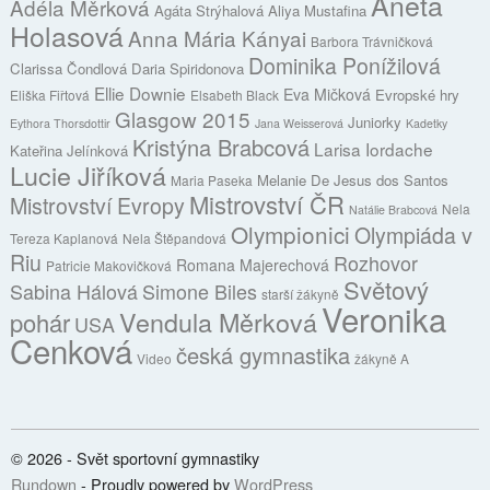
Aneta
Adéla Měrková
Agáta Strýhalová
Aliya Mustafina
Holasová
Anna Mária Kányai
Barbora Trávničková
Dominika Ponížilová
Clarissa Čondlová
Daria Spiridonova
Ellie Downie
Eva Mičková
Evropské hry
Eliška Fiřtová
Elsabeth Black
Glasgow 2015
Juniorky
Eythora Thorsdottir
Jana Weisserová
Kadetky
Kristýna Brabcová
Larisa Iordache
Kateřina Jelínková
Lucie Jiříková
Melanie De Jesus dos Santos
Maria Paseka
Mistrovství ČR
Mistrovství Evropy
Nela
Natálie Brabcová
Olympionici
Olympiáda v
Tereza Kaplanová
Nela Štěpandová
Riu
Rozhovor
Romana Majerechová
Patricie Makovičková
Světový
Sabina Hálová
Simone Biles
starší žákyně
Veronika
Vendula Měrková
pohár
USA
Cenková
česká gymnastika
Video
žákyně A
© 2026 - Svět sportovní gymnastiky
Rundown
- Proudly powered by
WordPress