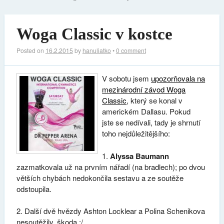
Woga Classic v kostce
Posted on
16.2.2015
by
hanuliatko
•
0 comment
V sobotu jsem
upozorňovala na
mezinárodní závod Woga
Classic
, který se konal v
americkém Dallasu. Pokud
jste se nedívali, tady je shrnutí
toho nejdůležitějšího:
1.
Alyssa Baumann
zazmatkovala už na prvním nářadí (na bradlech); po dvou
větších chybách nedokončila sestavu a ze soutěže
odstoupila.
2. Další dvě hvězdy Ashton Locklear a Polina Schenikova
nesoutěžily, škoda :/