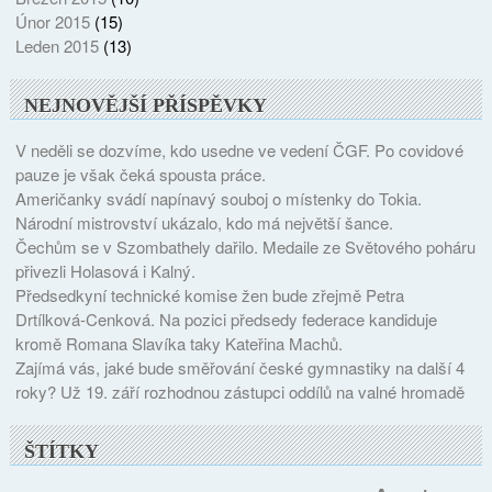
Únor 2015
(15)
Leden 2015
(13)
NEJNOVĚJŠÍ PŘÍSPĚVKY
V neděli se dozvíme, kdo usedne ve vedení ČGF. Po covidové
pauze je však čeká spousta práce.
Američanky svádí napínavý souboj o místenky do Tokia.
Národní mistrovství ukázalo, kdo má největší šance.
Čechům se v Szombathely dařilo. Medaile ze Světového poháru
přivezli Holasová i Kalný.
Předsedkyní technické komise žen bude zřejmě Petra
Drtílková-Cenková. Na pozici předsedy federace kandiduje
kromě Romana Slavíka taky Kateřina Machů.
Zajímá vás, jaké bude směřování české gymnastiky na další 4
roky? Už 19. září rozhodnou zástupci oddílů na valné hromadě
ŠTÍTKY