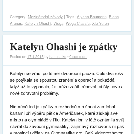
Category:
Mezinárodní závody
| Tags:
Alyssa Baumann
,
Elena
Arenas
,
Katelyn Ohashi
,
Woga
,
Woga Classic
,
Xie Yufen
Katelyn Ohashi je zpátky
Posted on
17.1.2015
by
hanuliatko
•
0 comment
Katelyn se vrací po téměř dvouroční pauze. Celé dva roky
se potýkala se spoustou zranění a operací a pokaždé,
když už to vypadalo, že může začít trénovat, přišly nové a
nové zdravotní problémy.
Nicméně teď je zpátky a rozhodně má šanci zamíchat
kartami při výběru pětice Američanek, které získají své
místo na olympiádě v Riu. Katelyn loni v létě oznámila svůj
návrat do závodní gymnastiky, zajímavý rozhovor s ní pak
v prosinci udělaly na Gymnastike.org. Celý videorozhovor