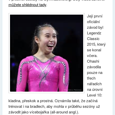
můžete shlédnout tady
.
Její první
oficiální
závod byl
Legendz
Classic
2015, který
se konal
včera.
Ohashi
závodila
pouze na
třech
nářadích
na úrovni
Level 10:
kladina, přeskok a prostná. Oznámila také, že začíná
trénovat i na bradlech, aby mohla v průběhu sezóny už
závodit jako vícebojařka (all-around angl.).