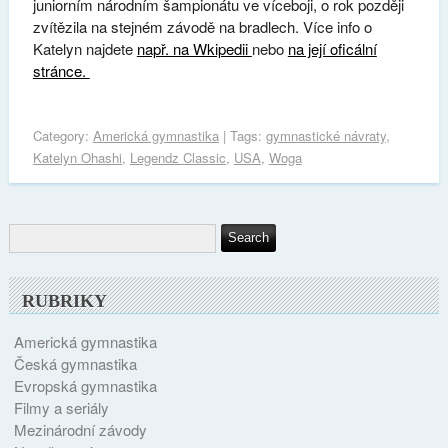
juniorním národním šampionátu ve víceboji, o rok později
zvítězila na stejném závodě na bradlech. Více info o
Katelyn najdete
např. na Wkipedii
nebo
na její oficální
stránce.
Category:
Americká gymnastika
| Tags:
gymnastické návraty
,
Katelyn Ohashi
,
Legendz Classic
,
USA
,
Woga
RUBRIKY
Americká gymnastika
Česká gymnastika
Evropská gymnastika
Filmy a seriály
Mezinárodní závody