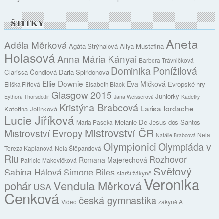
ŠTÍTKY
Aneta
Adéla Měrková
Agáta Strýhalová
Aliya Mustafina
Holasová
Anna Mária Kányai
Barbora Trávničková
Dominika Ponížilová
Clarissa Čondlová
Daria Spiridonova
Ellie Downie
Eva Mičková
Evropské hry
Eliška Fiřtová
Elsabeth Black
Glasgow 2015
Juniorky
Eythora Thorsdottir
Jana Weisserová
Kadetky
Kristýna Brabcová
Larisa Iordache
Kateřina Jelínková
Lucie Jiříková
Melanie De Jesus dos Santos
Maria Paseka
Mistrovství ČR
Mistrovství Evropy
Nela
Natálie Brabcová
Olympionici
Olympiáda v
Tereza Kaplanová
Nela Štěpandová
Riu
Rozhovor
Romana Majerechová
Patricie Makovičková
Světový
Sabina Hálová
Simone Biles
starší žákyně
Veronika
Vendula Měrková
pohár
USA
Cenková
česká gymnastika
Video
žákyně A