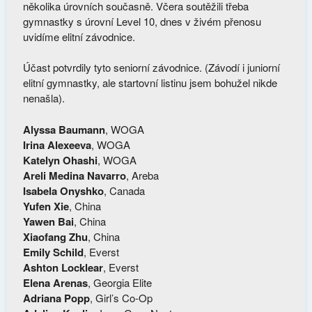
několika úrovních současně. Včera soutěžili třeba
gymnastky s úrovní Level 10, dnes v živém přenosu
uvidíme elitní závodnice.
Účast potvrdily tyto seniorní závodnice. (Závodí i juniorní
elitní gymnastky, ale startovní listinu jsem bohužel nikde
nenašla).
Alyssa Baumann
, WOGA
Irina Alexeeva
, WOGA
Katelyn Ohashi
, WOGA
Areli Medina Navarro
, Areba
Isabela Onyshko
, Canada
Yufen Xie
, China
Yawen Bai
, China
Xiaofang Zhu
, China
Emily Schild
, Everst
Ashton Locklear
, Everst
Elena Arenas
, Georgia Elite
Adriana Popp
, Girl’s Co-Op