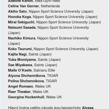
Adeline Kenlin
, Iowa Gym-Nest
Celine Van Gerner
, Netherlands
Akiho Sato
, Nippon Sport Science University (Japan)
Honoka Koga
, Nippon Sport Science University (Japan)
Mirai Sekiguchi
, Nippon Sport Science University (Japan)
Natsumi Sasada
, Nippon Sport Science University
(Japan)
Nachiko Kimura
, Nippon Sport Science University
(Japan)
Koko Tsurumi,
Nippon Sport Science University (Japan)
Kajita Nagi
, Saints (Japan)
Yuka Momiyama
, Saints (Japan)
Sae Miyakawa
, Saints (Japan)
Maile O’Keefe
, Salcianu Elite
Alyona Shchennikova
, TIGAR
Polina Shchennikova
, TIGAR
Angel Romaeo
, Wales UK
Raer Theaker
, Wales UK
Georgina Hockenhull
, Wales UK
Hlavní jména celého závodu jsou bezpochyby
Alyssa