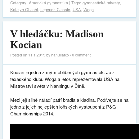
Category:
Americká gymnastika
| Tags:
gymnastické návraty
,
Katelyn Ohashi
,
Legendz Classic
,
USA
,
Woga
V hledáčku: Madison
Kocian
Posted on
11.1.2015
by
hanuliatko
•
0 comment
Kocian je jedna z mým oblíbených gymnastek. Je z
texaského klubu Woga a letos reprezentovala USA na
Mistrovství světa v Nanningu v Číně.
Mezi její silné nářadí patří bradla a kladina. Podívejte se na
jedno z jejich nejlepších loňských vystoupení z P&G
Championships 2014.