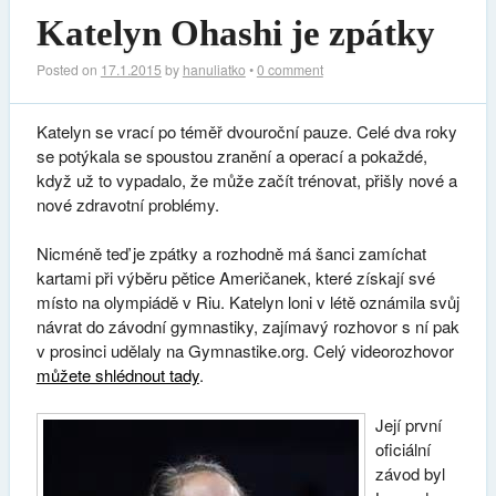
Katelyn Ohashi je zpátky
Posted on
17.1.2015
by
hanuliatko
•
0 comment
Katelyn se vrací po téměř dvouroční pauze. Celé dva roky
se potýkala se spoustou zranění a operací a pokaždé,
když už to vypadalo, že může začít trénovat, přišly nové a
nové zdravotní problémy.
Nicméně teď je zpátky a rozhodně má šanci zamíchat
kartami při výběru pětice Američanek, které získají své
místo na olympiádě v Riu. Katelyn loni v létě oznámila svůj
návrat do závodní gymnastiky, zajímavý rozhovor s ní pak
v prosinci udělaly na Gymnastike.org. Celý videorozhovor
můžete shlédnout tady
.
Její první
oficiální
závod byl