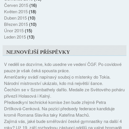
Červen 2015
(16)
Květen 2015
(18)
Duben 2015
(10)
Březen 2015
(10)
Únor 2015
(15)
Leden 2015
(13)
NEJNOVĚJŠÍ PŘÍSPĚVKY
V neděli se dozvíme, kdo usedne ve vedení ČGF. Po covidové
pauze je však čeká spousta práce.
Američanky svádí napínavý souboj o místenky do Tokia.
Národní mistrovství ukázalo, kdo má největší šance.
Čechům se v Szombathely dařilo. Medaile ze Světového poháru
přivezli Holasová i Kalný.
Předsedkyní technické komise žen bude zřejmě Petra
Drtílková-Cenková. Na pozici předsedy federace kandiduje
kromě Romana Slavíka taky Kateřina Machů.
Zajímá vás, jaké bude směřování české gymnastiky na další 4
roky? Už 19. září rozhodnou zástupci oddílů na valné hromadě