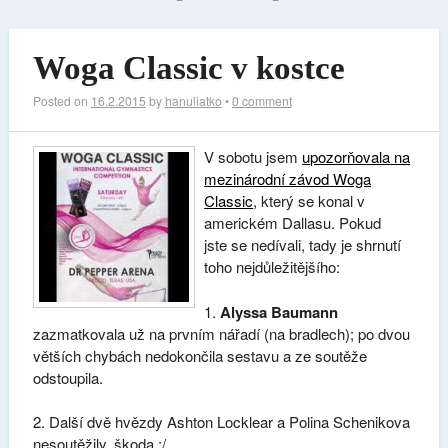
Woga Classic v kostce
Posted on
16.2.2015
by
hanuliatko
•
0 comment
V sobotu jsem
upozorňovala na
mezinárodní závod Woga
Classic
, který se konal v
americkém Dallasu. Pokud
jste se nedívali, tady je shrnutí
toho nejdůležitějšího:
1.
Alyssa Baumann
zazmatkovala už na prvním nářadí (na bradlech); po dvou
větších chybách nedokončila sestavu a ze soutěže
odstoupila.
2. Další dvě hvězdy Ashton Locklear a Polina Schenikova
nesoutěžily, škoda :/