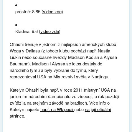
prostné: 8.85 (
video zde
)
Kladina: 9.6 (
video zde
)
Ohashi trénuje v jednom z nejlepších amerických klubů
Woga v Dallasu (z tohoto klubu pochází např. Nastia
Liukin nebo současné hvězdy Madison Kocian a Alyssa
Baumann). Madison i Alyssa se letos dostaly do
národního týmu a byly vybrané do týmu, který
reprezentoval USA na Mistrovství světa v Nanjingu.
Katelyn Ohashi byla např. v roce 2011 mistryní USA na
juniorním národním šampionátu ve víceboji, o rok později
zvítězila na stejném závodě na bradlech. Více info o
Katelyn najdete
např. na Wkipedii
nebo
na její oficální
stránce.