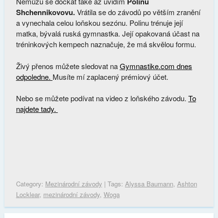
Nemůžu se dočkat také až uvidím
Polinu
Shchennikovovu.
Vrátila se do závodů po větším zranění
a vynechala celou loňskou sezónu. Polinu trénuje její
matka, bývalá ruská gymnastka. Její opakovaná účast na
tréninkových kempech naznačuje, že má skvělou formu.
Živý přenos můžete sledovat na
Gymnastike.com dnes
odpoledne.
Musíte mí zaplacený prémiový účet.
Nebo se můžete podívat na video z loňského závodu.
To
najdete tady.
Category:
Mezinárodní závody
| Tags:
Alyssa Baumann
,
Ashton
Locklear
,
mezinárodní závody
,
Woga