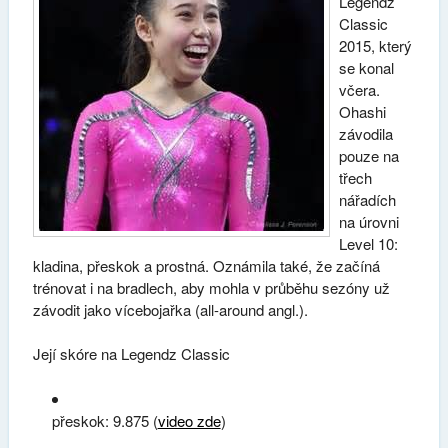
Legendz
Classic
2015, který
se konal
včera.
Ohashi
závodila
pouze na
třech
nářadích
na úrovni
Level 10:
kladina, přeskok a prostná. Oznámila také, že začíná
trénovat i na bradlech, aby mohla v průběhu sezóny už
závodit jako vícebojařka (all-around angl.).
Její skóre na Legendz Classic
přeskok: 9.875 (
video zde
)