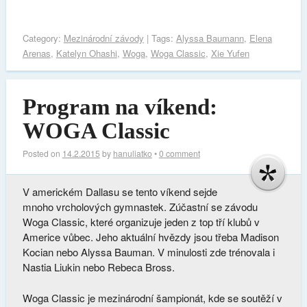
Category:
Mezinárodní závody
| Tags:
Alyssa Baumann
,
Elena
Arenas
,
Katelyn Ohashi
,
Woga
,
Woga Classic
,
Xie Yufen
Program na víkend:
WOGA Classic
Posted on
14.2.2015
by
hanuliatko
•
0 comment
V americkém Dallasu se tento víkend sejde
mnoho vrcholových gymnastek. Zúčastní se závodu
Woga Classic, které organizuje jeden z top tří klubů v
Americe vůbec. Jeho aktuální hvězdy jsou třeba Madison
Kocian nebo Alyssa Bauman. V minulosti zde trénovala i
Nastia Liukin nebo Rebeca Bross.
Woga Classic je mezinárodní šampionát, kde se soutěží v