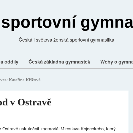
 sportovní gymna
Česká i světová ženská sportovní gymnastika
a oddíly
Česká základna gymnastek
Weby o gymna
ives:
Kateřina Křížová
od v Ostravě
 v Ostravě uskutečnil memoriál Miroslava Kojdeckého, který