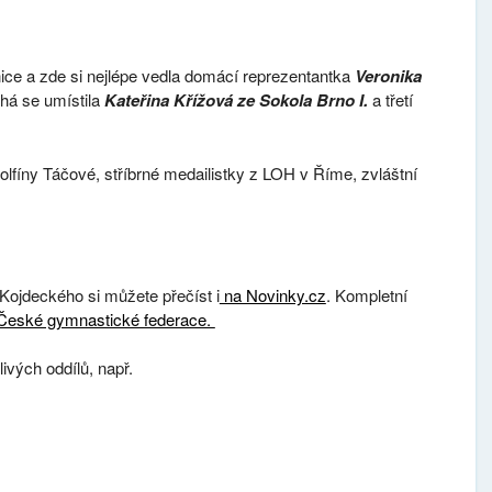
ice a zde si nejlépe vedla domácí reprezentantka
Veronika
uhá se umístila
Kateřina Křížová ze Sokola Brno I.
a třetí
fíny Táčové, stříbrné medailistky z LOH v Říme, zvláštní
Kojdeckého si můžete přečíst i
na Novinky.cz
. Kompletní
České gymnastické federace.
livých oddílů, např.