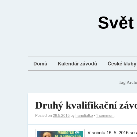
Svět
Domů
Kalendář závodů
České kluby 
Tag Arch
Druhý kvalifikační záv
Posted on
29.5.2015
by
hanuliatko
•
1 comment
V sobotu 16. 5. 2015 se