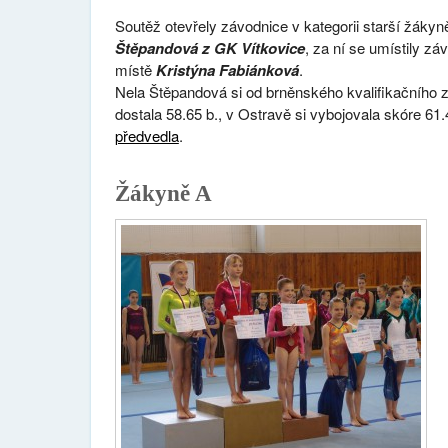
Soutěž otevřely závodnice v kategorii starší žákyn
Štěpandová z GK Vítkovice
, za ní se umístily z
místě
Kristýna Fabiánková
.
Nela Štěpandová si od brněnského kvalifikačního 
dostala 58.65 b., v Ostravě si vybojovala skóre 61
předvedla
.
Žákyně A