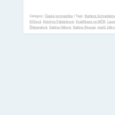
Category:
Česká gymnastika
| Tags:
Barbora Schneidero
Křížová
,
Kristýna Fabiánková
,
Kvalifikace na MČR
,
Laur
Štěpandová
,
Sabina Hálová
,
Sabina Skoupá
,
starší žáky