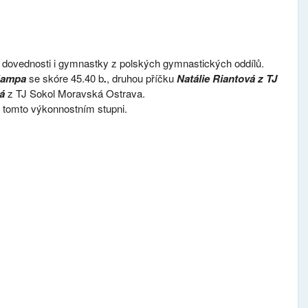
 dovednosti i gymnastky z polských gymnastických oddílů.
 Kampa
se skóre 45.40 b
.
, druhou příčku
Natálie Riantová z TJ
á
z TJ Sokol Moravská Ostrava.
tomto výkonnostním stupni.