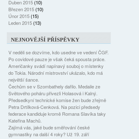
Duben 2015
(10)
Březen 2015
(10)
Únor 2015
(15)
Leden 2015
(13)
NEJNOVĚJŠÍ PŘÍSPĚVKY
V neděli se dozvíme, kdo usedne ve vedení ČGF.
Po covidové pauze je však čeká spousta práce.
Američanky svádí napínavý souboj o místenky
do Tokia. Národní mistrovství ukázalo, kdo má
největší šance.
Čechům se v Szombathely dařilo. Medaile ze
Světového poháru přivezli Holasová i Kalný.
Předsedkyní technické komise žen bude zřejmě
Petra Drtílková-Cenková. Na pozici předsedy
federace kandiduje kromě Romana Slavíka taky
Kateřina Machů.
Zajímá vás, jaké bude směřování české
gymnastiky na další 4 roky? Už 19. září