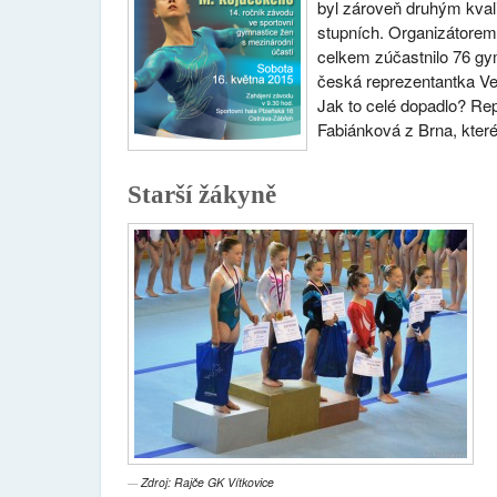
byl zároveň druhým kva
stupních. Organizátore
celkem zúčastnilo 76 gy
česká reprezentantka V
Jak to celé dopadlo? Rep
Fabiánková z Brna, které 
Starší žákyně
Zdroj: Rajče GK Vítkovice