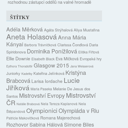
rozhodnou zástupci oddílů na valné hromadě
ŠTÍTKY
Adéla Měrková
Agáta Strýhalová
Aliya Mustafina
Aneta Holasová
Anna Mária
Kányai
Clarissa Čondlová
Daria
Barbora Trávničková
Dominika Ponížilová
Spiridonova
Eliška Fiřtová
Ellie Downie
Eva Mičková
Evropské hry
Elsabeth Black
Glasgow 2015
Eythora Thorsdottir
Jana Weisserová
Kristýna
Juniorky
Kateřina Jelínková
Kadetky
Lucie
Brabcová
Larisa Iordache
Jiříková
Melanie De Jesus dos
Maria Paseka
Mistrovství
Mistrovství Evropy
Santos
ČR
Nela Tereza Kaplanová
Nela
Natálie Brabcová
Olympionici
Olympiáda v Riu
Štěpandová
Romana Majerechová
Patricie Makovičková
Rozhovor
Sabina Hálová
Simone Biles