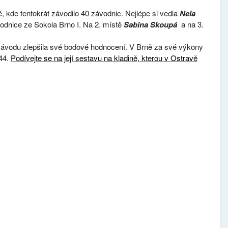
ě, kde tentokrát závodilo 40 závodnic. Nejlépe si vedla
Nela
ávodnice ze Sokola Brno I. Na 2. místě
Sabina Skoupá
a na 3.
závodu zlepšila své bodové hodnocení. V Brně za své výkony
.44.
Podívejte se na její sestavu na kladině, kterou v Ostravě