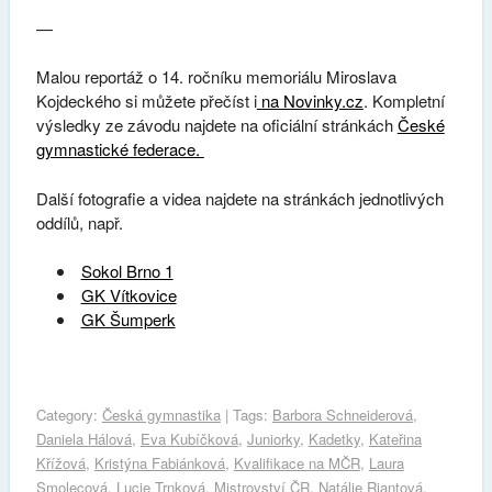
—
Malou reportáž o 14. ročníku memoriálu Miroslava
Kojdeckého si můžete přečíst i
na Novinky.cz
. Kompletní
výsledky ze závodu najdete na oficiální stránkách
České
gymnastické federace.
Další fotografie a videa najdete na stránkách jednotlivých
oddílů, např.
Sokol Brno 1
GK Vítkovice
GK Šumperk
Category:
Česká gymnastika
| Tags:
Barbora Schneiderová
,
Daniela Hálová
,
Eva Kubíčková
,
Juniorky
,
Kadetky
,
Kateřina
Křížová
,
Kristýna Fabiánková
,
Kvalifikace na MČR
,
Laura
Smolecová
,
Lucie Trnková
,
Mistrovství ČR
,
Natálie Riantová
,