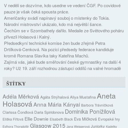
V neděli se dozvíme, kdo usedne ve vedení ČGF. Po covidové
pauze je však čeká spousta práce.
Američanky svádí napínavý souboj o místenky do Tokia.
Národní mistrovství ukázalo, kdo má největší šance.
Čechům se v Szombathely dařilo. Medaile ze Světového poháru
přivezli Holasová i Kalný.
Předsedkyní technické komise žen bude zřejmě Petra
Drtílková-Cenková. Na pozici předsedy federace kandiduje
kromě Romana Slavíka taky Kateřina Machů.
Zajímá vás, jaké bude směřování české gymnastiky na další 4
roky? Už 19. září rozhodnou zástupci oddílů na valné hromadě
ŠTÍTKY
Aneta
Adéla Měrková
Agáta Strýhalová
Aliya Mustafina
Holasová
Anna Mária Kányai
Barbora Trávničková
Dominika Ponížilová
Clarissa Čondlová
Daria Spiridonova
Ellie Downie
Eva Mičková
Evropské hry
Eliška Fiřtová
Elsabeth Black
Glasgow 2015
Juniorky
Eythora Thorsdottir
Jana Weisserová
Kadetky