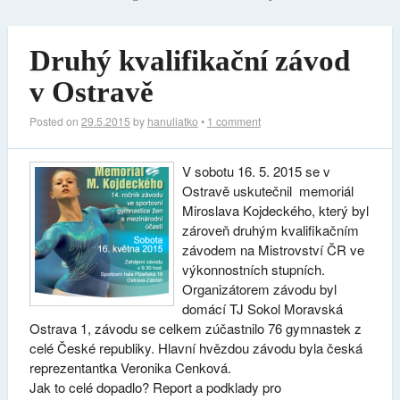
Druhý kvalifikační závod
v Ostravě
Posted on
29.5.2015
by
hanuliatko
•
1 comment
V sobotu 16. 5. 2015 se v
Ostravě uskutečnil memoriál
Miroslava Kojdeckého, který byl
zároveň druhým kvalifikačním
závodem na Mistrovství ČR ve
výkonnostních stupních.
Organizátorem závodu byl
domácí TJ Sokol Moravská
Ostrava 1, závodu se celkem zúčastnilo 76 gymnastek z
celé České republiky. Hlavní hvězdou závodu byla česká
reprezentantka Veronika Cenková.
Jak to celé dopadlo? Report a podklady pro