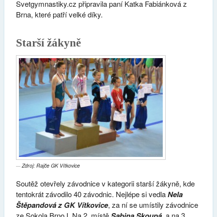
Svetgymnastiky.cz připravila paní Katka Fabiánková z
Brna, které patří velké díky.
Starší žákyně
Zdroj: Rajče GK Vítkovice
Soutěž otevřely závodnice v kategorii starší žákyně, kde
tentokrát závodilo 40 závodnic. Nejlépe si vedla
Nela
Štěpandová z GK Vítkovice
, za ní se umístily závodnice
ze Sokola Brno I. Na 2. místě
Sabina Skoupá
a na 3.