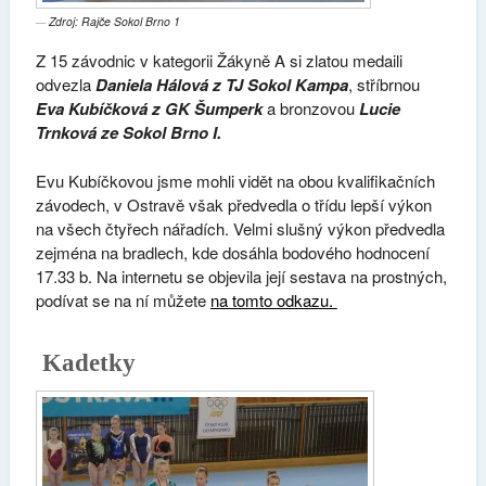
Zdroj: Rajče Sokol Brno 1
Z 15 závodnic v kategorii Žákyně A si zlatou medaili
odvezla
Daniela Hálová z TJ Sokol Kampa
, stříbrnou
Eva Kubíčková z GK Šumperk
a bronzovou
Lucie
Trnková ze Sokol Brno I.
Evu Kubíčkovou jsme mohli vidět na obou kvalifikačních
závodech, v Ostravě však předvedla o třídu lepší výkon
na všech čtyřech nářadích. Velmi slušný výkon předvedla
zejména na bradlech, kde dosáhla bodového hodnocení
17.33 b. Na internetu se objevila její sestava na prostných,
podívat se na ní můžete
na tomto odkazu.
Kadetky