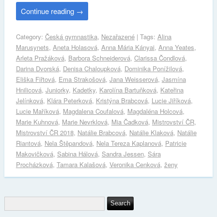
Continue reading
→
Category:
Česká gymnastika
,
Nezařazené
| Tags:
Alina
Marusynets
,
Aneta Holasová
,
Anna Mária Kányai
,
Anna Yeates
,
Arleta Pražáková
,
Barbora Schneiderová
,
Clarissa Čondlová
,
Darina Dvorská
,
Denisa Chaloupková
,
Dominika Ponížilová
,
Eliška Fiřtová
,
Ema Strakošová
,
Jana Weisserová
,
Jasmína
Hnilicová
,
Juniorky
,
Kadetky
,
Karolína Bartuňková
,
Kateřina
Jelínková
,
Klára Peterková
,
Kristýna Brabcová
,
Lucie Jiříková
,
Lucie Maříková
,
Magdalena Coufalová
,
Magdaléna Holcová
,
Marie Kuhnová
,
Marie Nevrklová
,
Mia Čadková
,
Mistrovství ČR
,
Mistrovství ČR 2018
,
Natálie Brabcová
,
Natálie Klaková
,
Natálie
Riantová
,
Nela Štěpandová
,
Nela Tereza Kaplanová
,
Patricie
Makovičková
,
Sabina Hálová
,
Sandra Jessen
,
Sára
Procházková
,
Tamara Kalašová
,
Veronika Cenková
,
ženy