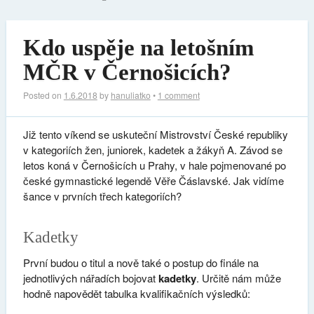
Kdo uspěje na letošním
MČR v Černošicích?
Posted on
1.6.2018
by
hanuliatko
•
1 comment
Již tento víkend se uskuteční Mistrovství České republiky
v kategoriích žen, juniorek, kadetek a žákyň A. Závod se
letos koná v Černošicích u Prahy, v hale pojmenované po
české gymnastické legendě Věře Čáslavské. Jak vidíme
šance v prvních třech kategoriích?
Kadetky
První budou o titul a nově také o postup do finále na
jednotlivých nářadích bojovat
kadetky
. Určitě nám může
hodně napovědět tabulka kvalifikačních výsledků: