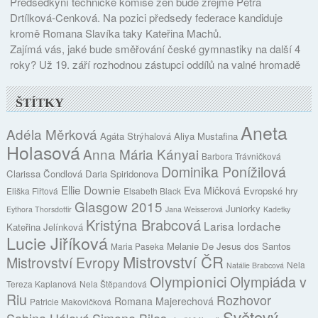
Předsedkyní technické komise žen bude zřejmě Petra
Drtílková-Cenková. Na pozici předsedy federace kandiduje
kromě Romana Slavíka taky Kateřina Machů.
Zajímá vás, jaké bude směřování české gymnastiky na další 4
roky? Už 19. září rozhodnou zástupci oddílů na valné hromadě
ŠTÍTKY
Aneta
Adéla Měrková
Agáta Strýhalová
Aliya Mustafina
Holasová
Anna Mária Kányai
Barbora Trávničková
Dominika Ponížilová
Clarissa Čondlová
Daria Spiridonova
Ellie Downie
Eva Mičková
Evropské hry
Eliška Fiřtová
Elsabeth Black
Glasgow 2015
Juniorky
Eythora Thorsdottir
Jana Weisserová
Kadetky
Kristýna Brabcová
Larisa Iordache
Kateřina Jelínková
Lucie Jiříková
Melanie De Jesus dos Santos
Maria Paseka
Mistrovství ČR
Mistrovství Evropy
Nela
Natálie Brabcová
Olympionici
Olympiáda v
Tereza Kaplanová
Nela Štěpandová
Riu
Rozhovor
Romana Majerechová
Patricie Makovičková
Světový