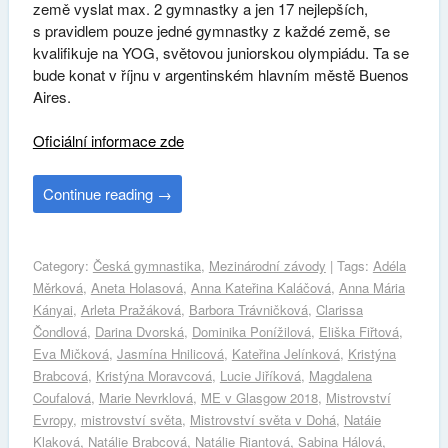
země vyslat max. 2 gymnastky a jen 17 nejlepších,
s pravidlem pouze jedné gymnastky z každé země, se
kvalifikuje na YOG, světovou juniorskou olympiádu. Ta se
bude konat v říjnu v argentinském hlavním městě Buenos
Aires.
Oficiální informace zde
Continue reading
→
Category:
Česká gymnastika
,
Mezinárodní závody
| Tags:
Adéla
Měrková
,
Aneta Holasová
,
Anna Kateřina Kaláčová
,
Anna Mária
Kányai
,
Arleta Pražáková
,
Barbora Trávničková
,
Clarissa
Čondlová
,
Darina Dvorská
,
Dominika Ponížilová
,
Eliška Fiřtová
,
Eva Mičková
,
Jasmína Hnilicová
,
Kateřina Jelínková
,
Kristýna
Brabcová
,
Kristýna Moravcová
,
Lucie Jiříková
,
Magdalena
Coufalová
,
Marie Nevrklová
,
ME v Glasgow 2018
,
Mistrovství
Evropy
,
mistrovství světa
,
Mistrovství světa v Dohá
,
Natáie
Klaková
,
Natálie Brabcová
,
Natálie Riantová
,
Sabina Hálová
,