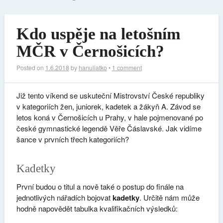
Kdo uspěje na letošním
MČR v Černošicích?
Posted on
1.6.2018
by
hanuliatko
•
1 comment
Již tento víkend se uskuteční Mistrovství České republiky
v kategoriích žen, juniorek, kadetek a žákyň A. Závod se
letos koná v Černošicích u Prahy, v hale pojmenované po
české gymnastické legendě Věře Čáslavské. Jak vidíme
šance v prvních třech kategoriích?
Kadetky
První budou o titul a nově také o postup do finále na
jednotlivých nářadích bojovat
kadetky
. Určitě nám může
hodně napovědět tabulka kvalifikačních výsledků: