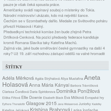
pauze je však čeká spousta práce.
Američanky svádí napínavý souboj o místenky do Tokia.
Národní mistrovství ukázalo, kdo má největší šance.
Čechům se v Szombathely dařilo. Medaile ze Světového poháru
přivezli Holasová i Kalný.
Předsedkyní technické komise žen bude zřejmě Petra
Drtílková-Cenková. Na pozici předsedy federace kandiduje
kromě Romana Slavíka taky Kateřina Machů.
Zajímá vás, jaké bude směřování české gymnastiky na další 4
roky? Už 19. září rozhodnou zástupci oddílů na valné hromadě
ŠTÍTKY
Aneta
Adéla Měrková
Agáta Strýhalová
Aliya Mustafina
Holasová
Anna Mária Kányai
Barbora Trávničková
Dominika Ponížilová
Clarissa Čondlová
Daria Spiridonova
Ellie Downie
Eva Mičková
Evropské hry
Eliška Fiřtová
Elsabeth Black
Glasgow 2015
Juniorky
Eythora Thorsdottir
Jana Weisserová
Kadetky
Kristýna Brabcová
Larisa Iordache
Kateřina Jelínková