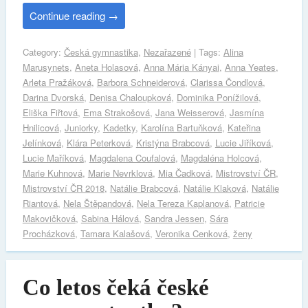
Continue reading
→
Category:
Česká gymnastika
,
Nezařazené
| Tags:
Alina
Marusynets
,
Aneta Holasová
,
Anna Mária Kányai
,
Anna Yeates
,
Arleta Pražáková
,
Barbora Schneiderová
,
Clarissa Čondlová
,
Darina Dvorská
,
Denisa Chaloupková
,
Dominika Ponížilová
,
Eliška Fiřtová
,
Ema Strakošová
,
Jana Weisserová
,
Jasmína
Hnilicová
,
Juniorky
,
Kadetky
,
Karolína Bartuňková
,
Kateřina
Jelínková
,
Klára Peterková
,
Kristýna Brabcová
,
Lucie Jiříková
,
Lucie Maříková
,
Magdalena Coufalová
,
Magdaléna Holcová
,
Marie Kuhnová
,
Marie Nevrklová
,
Mia Čadková
,
Mistrovství ČR
,
Mistrovství ČR 2018
,
Natálie Brabcová
,
Natálie Klaková
,
Natálie
Riantová
,
Nela Štěpandová
,
Nela Tereza Kaplanová
,
Patricie
Makovičková
,
Sabina Hálová
,
Sandra Jessen
,
Sára
Procházková
,
Tamara Kalašová
,
Veronika Cenková
,
ženy
Co letos čeká české