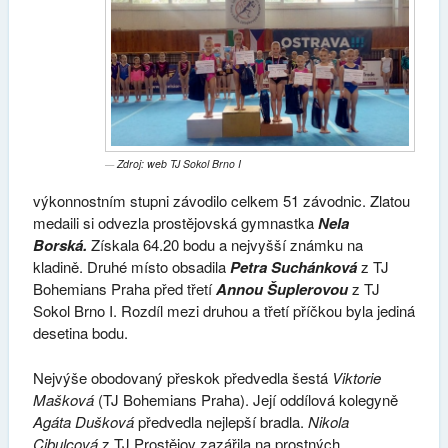
Zdroj: web TJ Sokol Brno I
výkonnostním stupni závodilo celkem 51 závodnic. Zlatou
medaili si odvezla prostějovská gymnastka
Nela
Borská.
Získala 64.20 bodu a nejvyšší známku na
kladině. Druhé místo obsadila
Petra Suchánková
z TJ
Bohemians Praha před třetí
Annou Šuplerovou
z TJ
Sokol Brno I. Rozdíl mezi druhou a třetí příčkou byla jediná
desetina bodu.
Nejvýše obodovaný přeskok předvedla šestá
Viktorie
Mašková
(TJ Bohemians Praha). Její oddílová kolegyně
Agáta Dušková
předvedla nejlepší bradla.
Nikola
Cibulcová
z TJ Prostějov zazářila na prostných