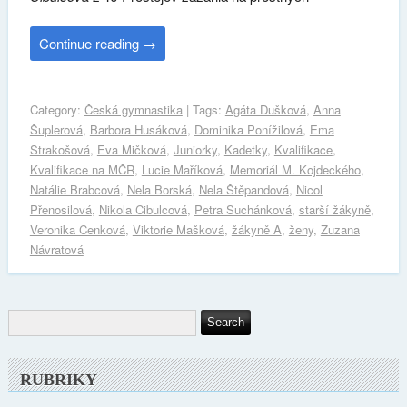
Continue reading
→
Category:
Česká gymnastika
| Tags:
Agáta Dušková
,
Anna
Šuplerová
,
Barbora Husáková
,
Dominika Ponížilová
,
Ema
Strakošová
,
Eva Mičková
,
Juniorky
,
Kadetky
,
Kvalifikace
,
Kvalifikace na MČR
,
Lucie Maříková
,
Memoriál M. Kojdeckého
,
Natálie Brabcová
,
Nela Borská
,
Nela Štěpandová
,
Nicol
Přenosilová
,
Nikola Cibulcová
,
Petra Suchánková
,
starší žákyně
,
Veronika Cenková
,
Viktorie Mašková
,
žákyně A
,
ženy
,
Zuzana
Návratová
RUBRIKY