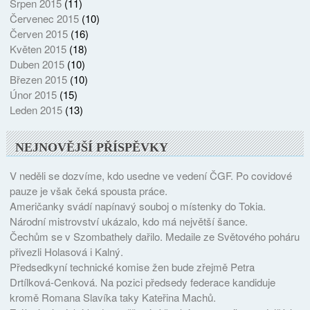
Srpen 2015
(11)
Červenec 2015
(10)
Červen 2015
(16)
Květen 2015
(18)
Duben 2015
(10)
Březen 2015
(10)
Únor 2015
(15)
Leden 2015
(13)
NEJNOVĚJŠÍ PŘÍSPĚVKY
V neděli se dozvíme, kdo usedne ve vedení ČGF. Po covidové
pauze je však čeká spousta práce.
Američanky svádí napínavý souboj o místenky do Tokia.
Národní mistrovství ukázalo, kdo má největší šance.
Čechům se v Szombathely dařilo. Medaile ze Světového poháru
přivezli Holasová i Kalný.
Předsedkyní technické komise žen bude zřejmě Petra
Drtílková-Cenková. Na pozici předsedy federace kandiduje
kromě Romana Slavíka taky Kateřina Machů.