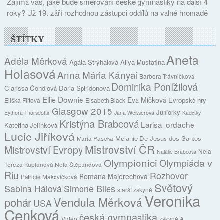
Zajímá vás, jaké bude směřování české gymnastiky na další 4
roky? Už 19. září rozhodnou zástupci oddílů na valné hromadě
ŠTÍTKY
Aneta
Adéla Měrková
Agáta Strýhalová
Aliya Mustafina
Holasová
Anna Mária Kányai
Barbora Trávničková
Dominika Ponížilová
Clarissa Čondlová
Daria Spiridonova
Ellie Downie
Eva Mičková
Evropské hry
Eliška Fiřtová
Elsabeth Black
Glasgow 2015
Juniorky
Eythora Thorsdottir
Jana Weisserová
Kadetky
Kristýna Brabcová
Larisa Iordache
Kateřina Jelínková
Lucie Jiříková
Melanie De Jesus dos Santos
Maria Paseka
Mistrovství ČR
Mistrovství Evropy
Nela
Natálie Brabcová
Olympionici
Olympiáda v
Tereza Kaplanová
Nela Štěpandová
Riu
Rozhovor
Romana Majerechová
Patricie Makovičková
Světový
Sabina Hálová
Simone Biles
starší žákyně
Veronika
Vendula Měrková
pohár
USA
Cenková
česká gymnastika
Video
žákyně A