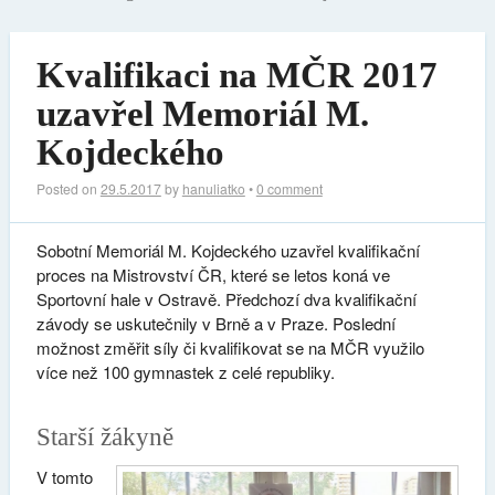
Kvalifikaci na MČR 2017
uzavřel Memoriál M.
Kojdeckého
Posted on
29.5.2017
by
hanuliatko
•
0 comment
Sobotní Memoriál M. Kojdeckého uzavřel kvalifikační
proces na Mistrovství ČR, které se letos koná ve
Sportovní hale v Ostravě. Předchozí dva kvalifikační
závody se uskutečnily v Brně a v Praze. Poslední
možnost změřit síly či kvalifikovat se na MČR využilo
více než 100 gymnastek z celé republiky.
Starší žákyně
V tomto