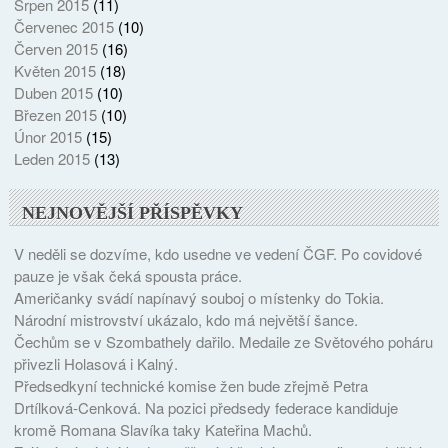
Srpen 2015
(11)
Červenec 2015
(10)
Červen 2015
(16)
Květen 2015
(18)
Duben 2015
(10)
Březen 2015
(10)
Únor 2015
(15)
Leden 2015
(13)
NEJNOVĚJŠÍ PŘÍSPĚVKY
V neděli se dozvíme, kdo usedne ve vedení ČGF. Po covidové
pauze je však čeká spousta práce.
Američanky svádí napínavý souboj o místenky do Tokia.
Národní mistrovství ukázalo, kdo má největší šance.
Čechům se v Szombathely dařilo. Medaile ze Světového poháru
přivezli Holasová i Kalný.
Předsedkyní technické komise žen bude zřejmě Petra
Drtílková-Cenková. Na pozici předsedy federace kandiduje
kromě Romana Slavíka taky Kateřina Machů.