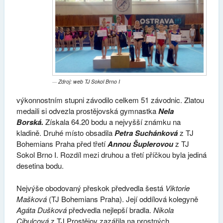
Zdroj: web TJ Sokol Brno I
výkonnostním stupni závodilo celkem 51 závodnic. Zlatou
medaili si odvezla prostějovská gymnastka
Nela
Borská.
Získala 64.20 bodu a nejvyšší známku na
kladině. Druhé místo obsadila
Petra Suchánková
z TJ
Bohemians Praha před třetí
Annou Šuplerovou
z TJ
Sokol Brno I. Rozdíl mezi druhou a třetí příčkou byla jediná
desetina bodu.
Nejvýše obodovaný přeskok předvedla šestá
Viktorie
Mašková
(TJ Bohemians Praha). Její oddílová kolegyně
Agáta Dušková
předvedla nejlepší bradla.
Nikola
Cibulcová
z TJ Prostějov zazářila na prostných