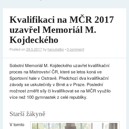
Kvalifikaci na MČR 2017
uzavřel Memoriál M.
Kojdeckého
Posted on
29.5.2017
by
hanuliatko
•
0 comment
Sobotní Memoriál M. Kojdeckého uzavřel kvalifikační
proces na Mistrovství ČR, které se letos koná ve
Sportovní hale v Ostravě. Předchozí dva kvalifikační
závody se uskutečnily v Brně a v Praze. Poslední
možnost změřit síly či kvalifikovat se na MČR využilo
více než 100 gymnastek z celé republiky.
Starší žákyně
V tomto