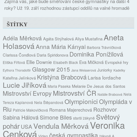
Zajímá vás, jaké bude směřování české gymnastiky na další 4
roky? Už 19. září rozhodnou zástupci oddílů na valné hromadě
ŠTÍTKY
Aneta
Adéla Měrková
Agáta Strýhalová
Aliya Mustafina
Holasová
Anna Mária Kányai
Barbora Trávničková
Dominika Ponížilová
Clarissa Čondlová
Daria Spiridonova
Ellie Downie
Eva Mičková
Evropské hry
Eliška Fiřtová
Elsabeth Black
Glasgow 2015
Juniorky
Eythora Thorsdottir
Jana Weisserová
Kadetky
Kristýna Brabcová
Larisa Iordache
Kateřina Jelínková
Lucie Jiříková
Melanie De Jesus dos Santos
Maria Paseka
Mistrovství ČR
Mistrovství Evropy
Nela
Natálie Brabcová
Olympionici
Olympiáda v
Tereza Kaplanová
Nela Štěpandová
Riu
Rozhovor
Romana Majerechová
Patricie Makovičková
Světový
Sabina Hálová
Simone Biles
starší žákyně
Veronika
Vendula Měrková
pohár
USA
Cenková
česká gymnastika
Video
žákyně A