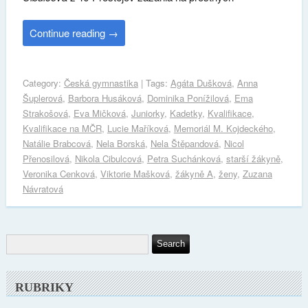
Continue reading
→
Category:
Česká gymnastika
| Tags:
Agáta Dušková
,
Anna
Šuplerová
,
Barbora Husáková
,
Dominika Ponížilová
,
Ema
Strakošová
,
Eva Mičková
,
Juniorky
,
Kadetky
,
Kvalifikace
,
Kvalifikace na MČR
,
Lucie Maříková
,
Memoriál M. Kojdeckého
,
Natálie Brabcová
,
Nela Borská
,
Nela Štěpandová
,
Nicol
Přenosilová
,
Nikola Cibulcová
,
Petra Suchánková
,
starší žákyně
,
Veronika Cenková
,
Viktorie Mašková
,
žákyně A
,
ženy
,
Zuzana
Návratová
RUBRIKY