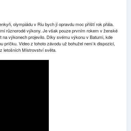
nkyň, olympiádu v Riu bych jí opravdu moc příští rok přála.
elmi různorodé výkony. Je však pouze prvním rokem v ženské
lt na výkonech projevilo. Díky svému výkonu v Batumi, kde
 príčku. Video z tohoto závodu už bohužel není k dispozici,
 z letošních Místrovství světa.