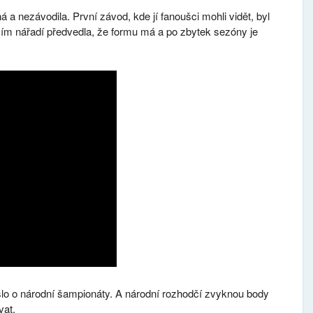
 a nezávodila. První závod, kde jí fanoušci mohli vidět, byl
ím nářadí předvedla, že formu má a po zbytek sezóny je
e šlo o národní šampionáty. A národní rozhodčí zvyknou body
vat.