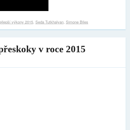
ejlepší výkony 2015
,
Seda Tutkhalyan
,
Simone Biles
přeskoky v roce 2015