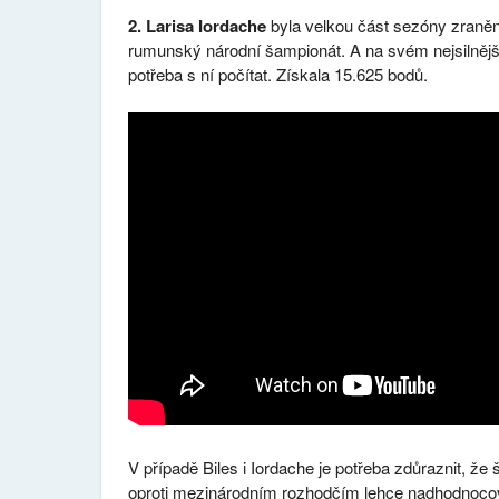
2. Larisa Iordache
byla velkou část sezóny zraněná
rumunský národní šampionát. A na svém nejsilnějš
potřeba s ní počítat. Získala 15.625 bodů.
V případě Biles i Iordache je potřeba zdůraznit, ž
oproti mezinárodním rozhodčím lehce nadhodnoco