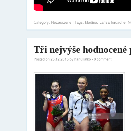
Category:
Nezařazené
| Tags:
kladina
,
Larisa Iordache
,
N
Tři nejvýše hodnocené 
Posted on
25.12.2015
by
hanuliatko
•
0 comment