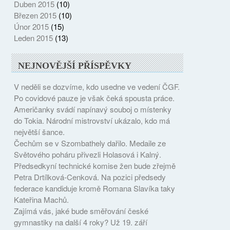
Duben 2015
(10)
Březen 2015
(10)
Únor 2015
(15)
Leden 2015
(13)
NEJNOVĚJŠÍ PŘÍSPĚVKY
V neděli se dozvíme, kdo usedne ve vedení ČGF.
Po covidové pauze je však čeká spousta práce.
Američanky svádí napínavý souboj o místenky
do Tokia. Národní mistrovství ukázalo, kdo má
největší šance.
Čechům se v Szombathely dařilo. Medaile ze
Světového poháru přivezli Holasová i Kalný.
Předsedkyní technické komise žen bude zřejmě
Petra Drtílková-Cenková. Na pozici předsedy
federace kandiduje kromě Romana Slavíka taky
Kateřina Machů.
Zajímá vás, jaké bude směřování české
gymnastiky na další 4 roky? Už 19. září