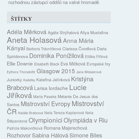
rozhodnou zástupci oddílů na valné hromadě
ŠTÍTKY
Adéla Měrková
Agáta Strýhalová
Aliya Mustafina
Aneta Holasová
Anna Mária
Kányai
Clarissa Čondlová
Daria
Barbora Trávničková
Dominika Ponížilová
Spiridonova
Eliška Fiřtová
Ellie Downie
Eva Mičková
Evropské hry
Elsabeth Black
Glasgow 2015
Eythora Thorsdottir
Jana Weisserová
Kristýna
Juniorky
Kateřina Jelínková
Kadetky
Lucie
Brabcová
Larisa Iordache
Jiříková
Melanie De Jesus dos
Maria Paseka
Mistrovství
Mistrovství Evropy
Santos
ČR
Nela Tereza Kaplanová
Nela
Natálie Brabcová
Olympionici
Olympiáda v Riu
Štěpandová
Romana Majerechová
Patricie Makovičková
Rozhovor
Sabina Hálová
Simone Biles