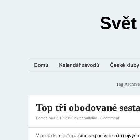
Svět
Domů
Kalendář závodů
České kluby 
Tag Archive
Top tři obodované sesta
Posted on
28.12.2015
by
hanuliatko
•
0 comment
V posledním článku jsme se podívali na
tři nejvýš