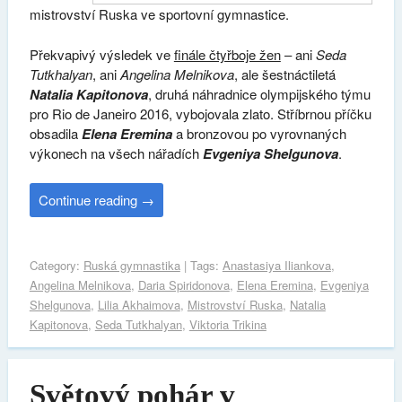
mistrovství Ruska ve sportovní gymnastice.
Překvapivý výsledek ve
finále čtyřboje žen
– ani
Seda
Tutkhalyan
, ani
Angelina Melnikova
, ale šestnáctiletá
Natalia Kapitonova
, druhá náhradnice olympijského týmu
pro Rio de Janeiro 2016, vybojovala zlato. Stříbrnou příčku
obsadila
Elena Eremina
a bronzovou po vyrovnaných
výkonech na všech nářadích
Evgeniya Shelgunova
.
Continue reading
→
Category:
Ruská gymnastika
| Tags:
Anastasiya Iliankova
,
Angelina Melnikova
,
Daria Spiridonova
,
Elena Eremina
,
Evgeniya
Shelgunova
,
Lilia Akhaimova
,
Mistrovství Ruska
,
Natalia
Kapitonova
,
Seda Tutkhalyan
,
Viktoria Trikina
Světový pohár v