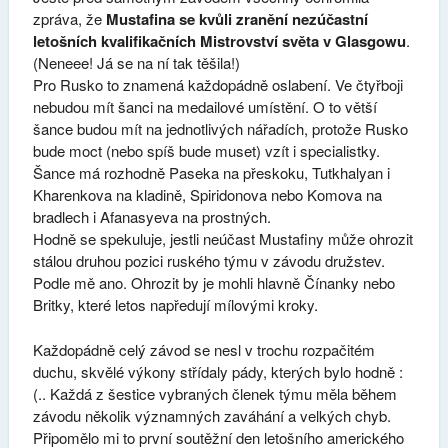
zpráva, že
Mustafina se kvůli zranění nezúčastní
letošních kvalifikačních Mistrovství světa v Glasgowu
.
(Neneee! Já se na ní tak těšila!)
Pro Rusko to znamená každopádně oslabení. Ve čtyřboji
nebudou mít šanci na medailové umístění. O to větší
šance budou mít na jednotlivých nářadích, protože Rusko
bude moct (nebo spíš bude muset) vzít i specialistky.
Šance má rozhodně Paseka na přeskoku, Tutkhalyan i
Kharenkova na kladině, Spiridonova nebo Komova na
bradlech i Afanasyeva na prostných.
Hodně se spekuluje, jestli neúčast Mustafiny může ohrozit
stálou druhou pozici ruského týmu v závodu družstev.
Podle mě ano. Ohrozit by je mohli hlavně Čínanky nebo
Britky, které letos napředují mílovými kroky.
Každopádně celý závod se nesl v trochu rozpačitém
duchu, skvělé výkony střídaly pády, kterých bylo hodně :
(.. Každá z šestice vybraných členek týmu měla během
závodu několik významných zaváhání a velkých chyb.
Připomělo mi to první soutěžní den letošního amerického