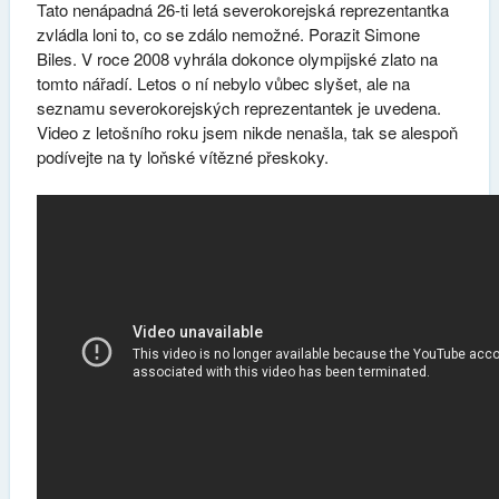
Tato nenápadná 26-ti letá severokorejská reprezentantka
zvládla loni to, co se zdálo nemožné. Porazit Simone
Biles. V roce 2008 vyhrála dokonce olympijské zlato na
tomto nářadí. Letos o ní nebylo vůbec slyšet, ale na
seznamu severokorejských reprezentantek je uvedena.
Video z letošního roku jsem nikde nenašla, tak se alespoň
podívejte na ty loňské vítězné přeskoky.