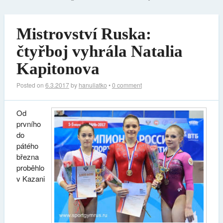
Mistrovství Ruska:
čtyřboj vyhrála Natalia
Kapitonova
Posted on
6.3.2017
by
hanuliatko
•
0 comment
Od
prvního
do
pátého
března
proběhlo
v Kazani