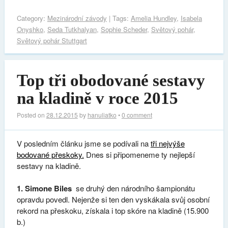
Category:
Mezinárodní závody
| Tags:
Amelia Hundley
,
Isabela
Onyshko
,
Seda Tutkhalyan
,
Sophie Scheder
,
Světový pohár
,
Světový pohár Stuttgart
Top tři obodované sestavy
na kladině v roce 2015
Posted on
28.12.2015
by
hanuliatko
•
0 comment
V posledním článku jsme se podívali na
tři nejvýše
bodované přeskoky.
Dnes si připomeneme ty nejlepší
sestavy na kladině.
1. Simone Biles
se druhý den národního šampionátu
opravdu povedl. Nejenže si ten den vyskákala svůj osobní
rekord na přeskoku, získala i top skóre na kladině (15.900
b.)