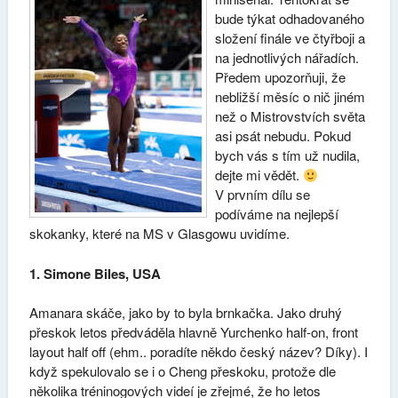
bude týkat odhadovaného
složení finále ve čtyřboji a
na jednotlivých nářadích.
Předem upozorňuji, že
nebližší měsíc o nič jiném
než o Mistrovstvích světa
asi psát nebudu. Pokud
bych vás s tím už nudila,
dejte mi vědět.
V prvním dílu se
podíváme na nejlepší
skokanky, které na MS v Glasgowu uvidíme.
1. Simone Biles, USA
Amanara skáče, jako by to byla brnkačka. Jako druhý
přeskok letos předváděla hlavně Yurchenko half-on, front
layout half off (ehm.. poradíte někdo český název? Díky). I
když spekulovalo se i o Cheng přeskoku, protože dle
několika tréninogových videí je zřejmé, že ho letos