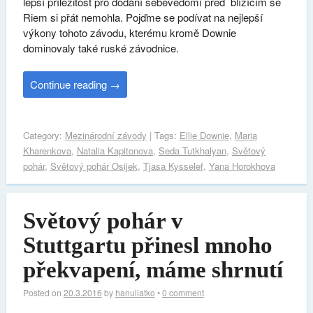
lepší příležitost pro dodání sebevědomí před blížícím se
Riem si přát nemohla. Pojďme se podívat na nejlepší
výkony tohoto závodu, kterému kromě Downie
dominovaly také ruské závodnice.
Continue reading
→
Category:
Mezinárodní závody
| Tags:
Ellie Downie
,
Maria
Kharenkova
,
Natalia Kapitonova
,
Seda Tutkhalyan
,
Světový
pohár
,
Světový pohár Osijek
,
Tjasa Kysselef
,
Yana Horokhova
Světový pohár v
Stuttgartu přinesl mnoho
překvapení, máme shrnutí
Posted on
20.3.2016
by
hanuliatko
•
0 comment