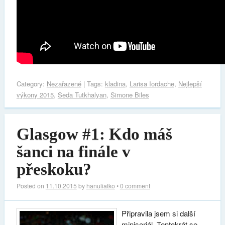
Category:
Nezařazené
| Tags:
kladina
,
Larisa Iordache
,
Nejlepší
výkony 2015
,
Seda Tutkhalyan
,
Simone Biles
Glasgow #1: Kdo máš
šanci na finále v
přeskoku?
Posted on
11.10.2015
by
hanuliatko
•
0 comment
Připravila jsem si další
miniseriál. Tentokrát se