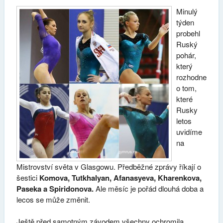
Minulý
týden
probehl
Ruský
pohár,
který
rozhodne
o tom,
které
Rusky
letos
uvidíme
na
Mistrovství světa v Glasgowu. Předběžné zprávy říkají o
šestici
Komova, Tutkhalyan, Afanasyeva, Kharenkova,
Paseka a Spiridonova.
Ale měsíc je pořád dlouhá doba a
lecos se může změnit.
Ještě před samotným závodem všechny ochromila