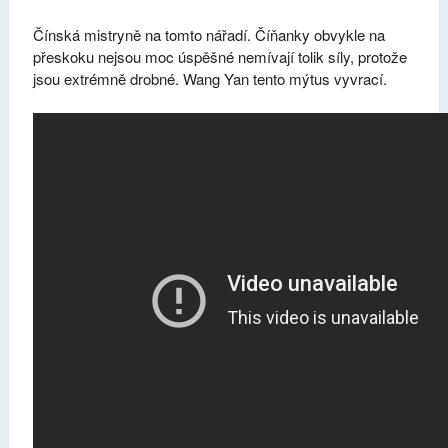
Čínská mistryně na tomto nářadí. Číňanky obvykle na
přeskoku nejsou moc úspěšné nemívají tolik síly, protože
jsou extrémně drobné. Wang Yan tento mýtus vyvrací.