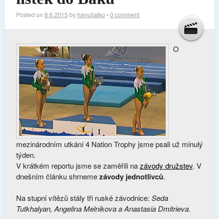
Posted on
8.6.2015
by
hanuliatko
•
0 comment
O
mezinárodním utkání 4 Nation Trophy jsme psali už minulý
týden.
V krátkém reportu jsme se zaměřili na
závody družstev
. V
dnešním článku shrneme
závody jednotlivců
.
Na stupni vítězů stály tři ruské závodnice:
Seda
Tutkhalyan, Angelina Melnikova a Anastasia Dmitrieva.