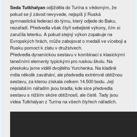
Seda Tutkhalyan
odjížděla do Turína s vědomým, že
pokud se jí závod nevyvede, nejspíš jí Ruská
gymnastická federaci do týmu, který odjede do Baku,
nezařadí. Předvedla však čtyři sebejisté výkony, čím si
zaručila letenku. A pokud stejný výkon zopakuje na
Evropských hrách, může zabojovat o medaili ve víceboji a
Rusku pomoct k zlatu v družstvech.
Předvedla dynamickou sestavu v kombinaci s klasickými
tanečními elementy typickými pro ruskou školu. Na
přeskoku jsme viděli dvojitého Yurchenka. Na kladině
měla několik zaváhání, ale předvedla extrémně obtížnou
sestavu, za kterou získala celkem 14.500 bodu. Její
nejslabším nářadím jsou bradla, kde sice předvedla
sestavu s nižším skóre obtížnosti, ale čistě. Tady jsou
videa Tutkhalyan z Turína na všech čtyřech nářadích.