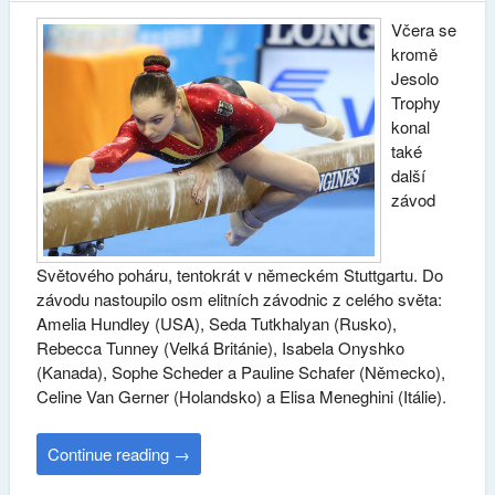
Včera se
kromě
Jesolo
Trophy
konal
také
další
závod
Světového poháru, tentokrát v německém Stuttgartu. Do
závodu nastoupilo osm elitních závodnic z celého světa:
Amelia Hundley (USA), Seda Tutkhalyan (Rusko),
Rebecca Tunney (Velká Británie), Isabela Onyshko
(Kanada), Sophe Scheder a Pauline Schafer (Německo),
Celine Van Gerner (Holandsko) a Elisa Meneghini (Itálie).
Continue reading
→