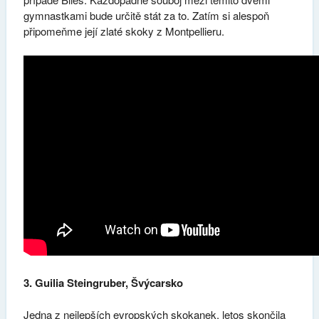
gymnastkami bude určitě stát za to. Zatím si alespoň
připomeňme její zlaté skoky z Montpellieru.
3. Guilia Steingruber, Švýcarsko
Jedna z nejlepších evropských skokanek, letos skončila