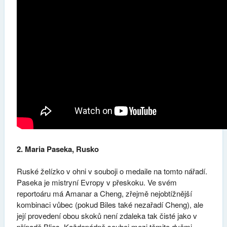
2. Maria Paseka, Rusko
Ruské želízko v ohni v souboji o medaile na tomto nářadí.
Paseka je mistryní Evropy v přeskoku. Ve svém
reportoáru má Amanar a Cheng, zřejmě nejobtížnější
kombinaci vůbec (pokud Biles také nezařadí Cheng), ale
její provedení obou skoků není zdaleka tak čisté jako v
případě Blies. Každopádně souboj mezi těmito dvěmi