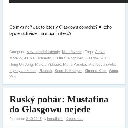
Co myslíte? Jak to letos v Glasgowu dopadne? A koho
byste rádi viděli na stupní vítězů?
Category:
Mezinárodní závody
,
Nezařazené
| Tags:
Alexa
Moreno
,
Asuka Teramoto
,
Giulia Steingruber
,
Glasgow 2015
,
Hong Un Jong
,
Marcia Videaux
,
Maria Paseka
,
Mistrovstí světa
,
mykayla skinner
,
Přeskok
,
Seda Tutkhalyan
,
Simone Biles
,
Wang
Yan
Ruský pohár: Mustafina
do Glasgowu nejede
Posted on
21.9.2015
by
hanuliatko
•
0 comment