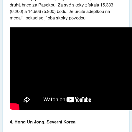
druhá hned za Pasekou. Za své skoky získala 15.333
(6.200) a 14.966 (5.800) bodu. Je určitě adeptkou na
medaili, pokud se jí oba skoky povedou.
4. Hong Un Jong, Severní Korea