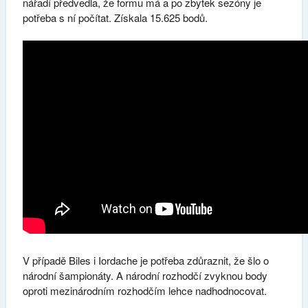
nářadí předvedla, že formu má a po zbytek sezóny je
potřeba s ní počítat. Získala 15.625 bodů.
V případě Biles i Iordache je potřeba zdůraznit, že šlo o
národní šampionáty. A národní rozhodčí zvyknou body
oproti mezinárodním rozhodčím lehce nadhodnocovat.