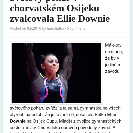
chorvatském Osijeku
zvalcovala Ellie Downie
Posted on
6.5.2016
by
hanuliatko
•
0 comment
Málokdy
se stane,
že by v
jediném
závodu
světového poháru zvítězila ta samá gymnastka na všech
čtyřech nářadích. Že je to možné, dokázala Britka
Ellie
Downie
na Osijek Cupu. Mladší z dvojice gymnastických
sester měla v Chorvatsku opravdu povedený závod. A