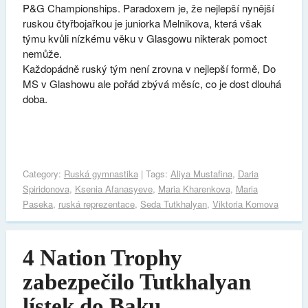
P&G Championships. Paradoxem je, že nejlepší nynější
ruskou čtyřbojařkou je juniorka Melnikova, která však
týmu kvůli nízkému věku v Glasgowu nikterak pomoct
nemůže.
Každopádně ruský tým není zrovna v nejlepší formě, Do
MS v Glashowu ale pořád zbývá měsíc, co je dost dlouhá
doba.
Category:
Ruská gymnastika
| Tags:
Aliya Mustafina
,
Daria
Spiridonova
,
Ksenia Afanasyeve
,
Maria Kharenkova
,
Maria
Paseka
,
ruská reprezentace
,
Seda Tutkhalyan
,
Viktoria Komova
4 Nation Trophy
zabezpečilo Tutkhalyan
lístek do Baku