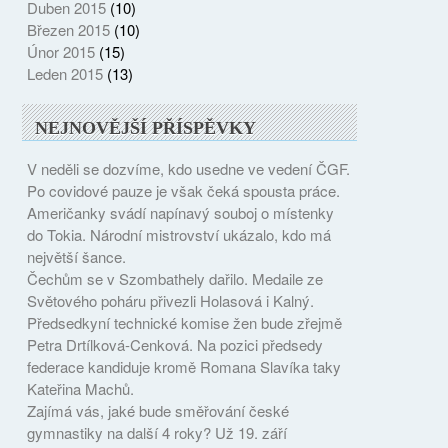
Duben 2015
(10)
Březen 2015
(10)
Únor 2015
(15)
Leden 2015
(13)
NEJNOVĚJŠÍ PŘÍSPĚVKY
V neděli se dozvíme, kdo usedne ve vedení ČGF.
Po covidové pauze je však čeká spousta práce.
Američanky svádí napínavý souboj o místenky
do Tokia. Národní mistrovství ukázalo, kdo má
největší šance.
Čechům se v Szombathely dařilo. Medaile ze
Světového poháru přivezli Holasová i Kalný.
Předsedkyní technické komise žen bude zřejmě
Petra Drtílková-Cenková. Na pozici předsedy
federace kandiduje kromě Romana Slavíka taky
Kateřina Machů.
Zajímá vás, jaké bude směřování české
gymnastiky na další 4 roky? Už 19. září