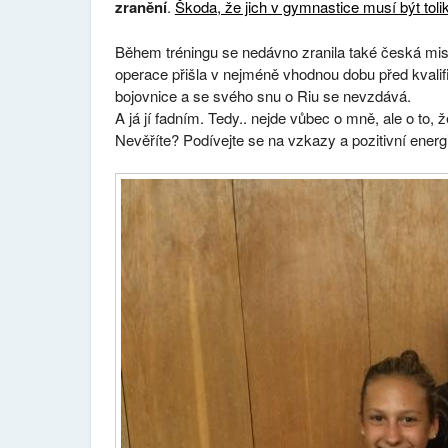
zranění
.
Škoda, že jich v gymnastice musí být tolik
Během tréningu se nedávno zranila také česká mis
operace přišla v nejméně vhodnou dobu před kvalif
bojovnice a se svého snu o Riu se nevzdává.
A já jí fadním. Tedy.. nejde vůbec o mně, ale o to, 
Nevěříte? Podívejte se na vzkazy a pozitivní energii,