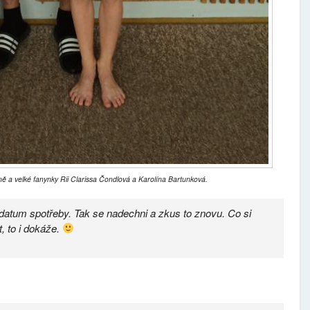
ně a velké fanynky Rii Clarissa Čondlová a Karolína Bartunková.
datum spotřeby. Tak se nadechni a zkus to znovu. Co si
, to i dokáže.