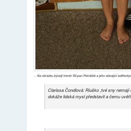
Na obrázku bývalý trenér Rii pan Petráček a jeho stávající svěřenky
Clarissa Čondlová:
Riuško ,tvé sny nemají 
dokáže lidská mysl představit a čemu uvěřit