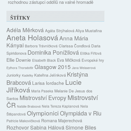
rozhodnou zástupci oddílů na valné hromadě
ŠTÍTKY
Adéla Měrková
Agáta Strýhalová
Aliya Mustafina
Aneta Holasová
Anna Mária
Kányai
Clarissa Čondlová
Daria
Barbora Trávničková
Dominika Ponížilová
Spiridonova
Eliška Fiřtová
Ellie Downie
Eva Mičková
Evropské hry
Elsabeth Black
Glasgow 2015
Eythora Thorsdottir
Jana Weisserová
Kristýna
Juniorky
Kateřina Jelínková
Kadetky
Lucie
Brabcová
Larisa Iordache
Jiříková
Melanie De Jesus dos
Maria Paseka
Mistrovství
Mistrovství Evropy
Santos
ČR
Nela Tereza Kaplanová
Nela
Natálie Brabcová
Olympionici
Olympiáda v Riu
Štěpandová
Romana Majerechová
Patricie Makovičková
Rozhovor
Sabina Hálová
Simone Biles