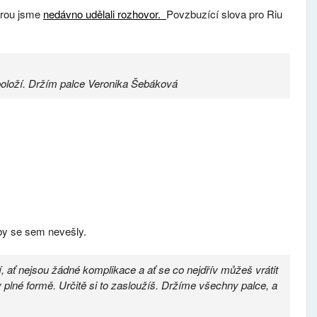
erou jsme
nedávno udělali rozhovor.
Povzbuzící slova pro Riu
oloží. Držím palce Veronika Šebáková
by se sem nevešly.
ojí, ať nejsou žádné komplikace a ať se co nejdřív můžeš vrátit
 plné formě. Určitě si to zasloužíš. Držíme všechny palce, a