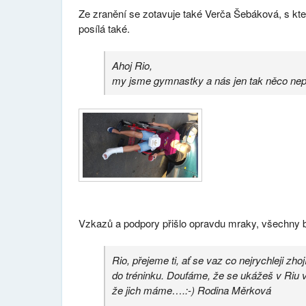
Ze zranění se zotavuje také Verča Šebáková, s kt
posílá také.
Ahoj Rio,
my jsme gymnastky a nás jen tak něco nep
Vzkazů a podpory přišlo opravdu mraky, všechny 
Rio, přejeme ti, ať se vaz co nejrychleji zh
do tréninku. Doufáme, že se ukážeš v Riu v
že jich máme….:-) Rodina Měrková