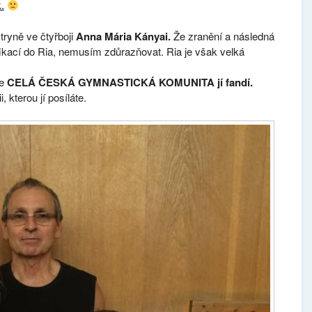
.
tryně ve čtyřboji
Anna Mária Kányai.
Že zranění a následná
ikací do Ria, nemusím zdůrazňovat. Ria je však velká
že
CELÁ ČESKÁ GYMNASTICKÁ KOMUNITA jí fandí.
 kterou jí posíláte.