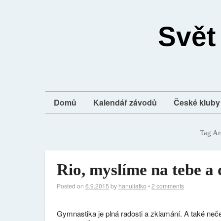
Svět
Domů
Kalendář závodů
České kluby 
Tag Ar
Rio, myslíme na tebe a 
Posted on
6.9.2015
by
hanuliatko
•
2 comments
Gymnastika je plná radosti a zklamání. A také neč