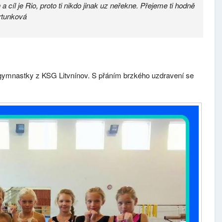
a cíl je Rio, proto ti nikdo jinak uz neřekne. Přejeme ti hodně
artunková
é gymnastky z KSG Litvnínov. S přáním brzkého uzdravení se