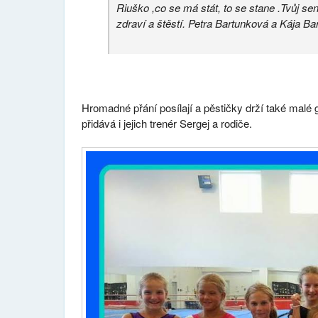
Riuško ,co se má stát, to se stane .Tvůj sen 
zdraví a štěstí. Petra Bartunková a Kája B
Hromadné přání posílají a pěstičky drží také mal
přidává i jejich trenér Sergej a rodiče.