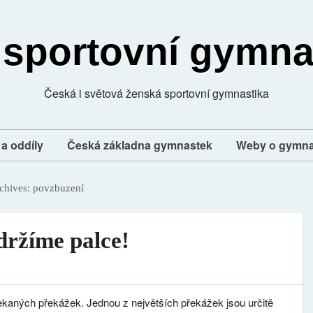
 sportovní gymna
Česká i světová ženská sportovní gymnastika
a oddíly
Česká základna gymnastek
Weby o gymna
chives:
povzbuzení
držíme palce!
ekaných překážek. Jednou z největších překážek jsou určitě