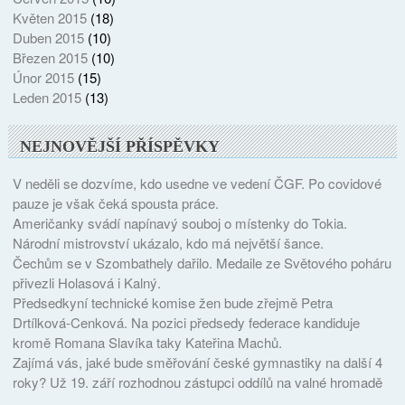
Květen 2015
(18)
Duben 2015
(10)
Březen 2015
(10)
Únor 2015
(15)
Leden 2015
(13)
NEJNOVĚJŠÍ PŘÍSPĚVKY
V neděli se dozvíme, kdo usedne ve vedení ČGF. Po covidové
pauze je však čeká spousta práce.
Američanky svádí napínavý souboj o místenky do Tokia.
Národní mistrovství ukázalo, kdo má největší šance.
Čechům se v Szombathely dařilo. Medaile ze Světového poháru
přivezli Holasová i Kalný.
Předsedkyní technické komise žen bude zřejmě Petra
Drtílková-Cenková. Na pozici předsedy federace kandiduje
kromě Romana Slavíka taky Kateřina Machů.
Zajímá vás, jaké bude směřování české gymnastiky na další 4
roky? Už 19. září rozhodnou zástupci oddílů na valné hromadě