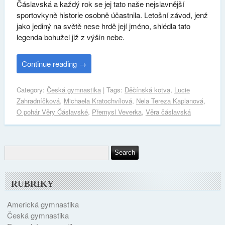
Čáslavská a každý rok se jej tato naše nejslavnější
sportovkyně historie osobně účastnila. Letošní závod, jenž
jako jediný na světě nese hrdě její jméno, shlédla tato
legenda bohužel již z výšin nebe.
Continue reading
→
Category:
Česká gymnastika
| Tags:
Děčínská kotva
,
Lucie
Zahradníčková
,
Michaela Kratochvílová
,
Nela Tereza Kaplanová
,
O pohár Věry Čáslavské
,
Přemysl Veverka
,
Věra čáslavská
RUBRIKY
Americká gymnastika
Česká gymnastika