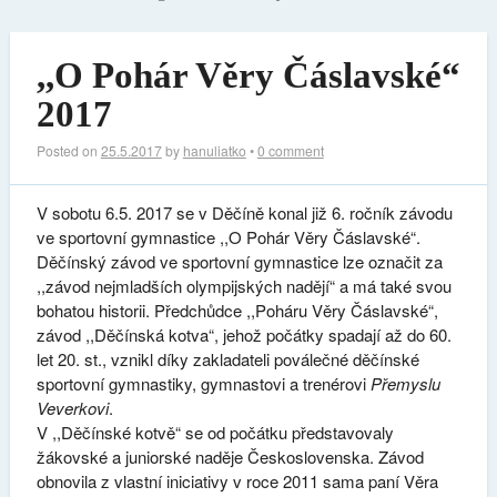
,,O Pohár Věry Čáslavské“
2017
Posted on
25.5.2017
by
hanuliatko
•
0 comment
V sobotu 6.5. 2017 se v Děčíně konal již 6. ročník závodu
ve sportovní gymnastice ,,O Pohár Věry Čáslavské“.
Děčínský závod ve sportovní gymnastice lze označit za
,,závod nejmladších olympijských nadějí“ a má také svou
bohatou historii. Předchůdce ,,Poháru Věry Čáslavské“,
závod ,,Děčínská kotva“, jehož počátky spadají až do 60.
let 20. st., vznikl díky zakladateli poválečné děčínské
sportovní gymnastiky, gymnastovi a trenérovi
Přemyslu
Veverkovi
.
V ,,Děčínské kotvě“ se od počátku představovaly
žákovské a juniorské naděje Československa. Závod
obnovila z vlastní iniciativy v roce 2011 sama paní Věra