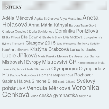
ŠTÍTKY
Aneta
Adéla Měrková
Agáta Strýhalová
Aliya Mustafina
Holasová
Anna Mária Kányai
Barbora Trávničková
Dominika Ponížilová
Clarissa Čondlová
Daria Spiridonova
Ellie Downie
Eva Mičková
Evropské hry
Eliška Fiřtová
Elsabeth Black
Glasgow 2015
Juniorky
Eythora Thorsdottir
Jana Weisserová
Kadetky
Kristýna Brabcová
Larisa Iordache
Kateřina Jelínková
Lucie Jiříková
Melanie De Jesus dos Santos
Maria Paseka
Mistrovství ČR
Mistrovství Evropy
Nela
Natálie Brabcová
Olympionici
Olympiáda v
Tereza Kaplanová
Nela Štěpandová
Riu
Rozhovor
Romana Majerechová
Patricie Makovičková
Světový
Sabina Hálová
Simone Biles
starší žákyně
Veronika
Vendula Měrková
pohár
USA
Cenková
česká gymnastika
Video
žákyně A