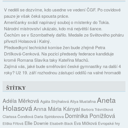
V neděli se dozvíme, kdo usedne ve vedení ČGF. Po covidové
pauze je však čeká spousta práce.
Američanky svádí napínavý souboj o místenky do Tokia.
Národní mistrovství ukázalo, kdo má největší šance.
Čechům se v Szombathely dařilo. Medaile ze Světového poháru
přivezli Holasová i Kalný.
Předsedkyní technické komise žen bude zřejmě Petra
Drtílková-Cenková. Na pozici předsedy federace kandiduje
kromě Romana Slavíka taky Kateřina Machů.
Zajímá vás, jaké bude směřování české gymnastiky na další 4
roky? Už 19. září rozhodnou zástupci oddílů na valné hromadě
ŠTÍTKY
Aneta
Adéla Měrková
Agáta Strýhalová
Aliya Mustafina
Holasová
Anna Mária Kányai
Barbora Trávničková
Dominika Ponížilová
Clarissa Čondlová
Daria Spiridonova
Ellie Downie
Eva Mičková
Evropské hry
Eliška Fiřtová
Elsabeth Black