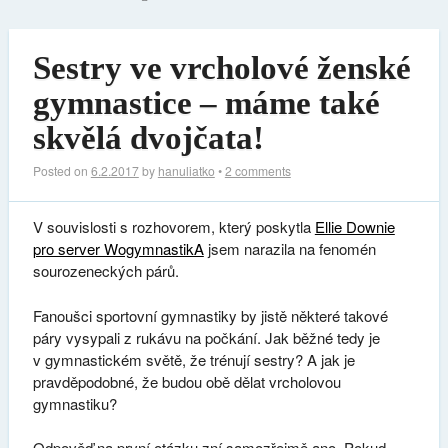
Sestry ve vrcholové ženské
gymnastice – máme také
skvělá dvojčata!
Posted on
6.2.2017
by
hanuliatko
•
2 comments
V souvislosti s rozhovorem, který poskytla
Ellie Downie
pro server WogymnastikA
jsem narazila na fenomén
sourozeneckých párů.
Fanoušci sportovní gymnastiky by jistě některé takové
páry vysypali z rukávu na počkání. Jak běžné tedy je
v gymnastickém světě, že trénují sestry? A jak je
pravděpodobné, že budou obě dělat vrcholovou
gymnastiku?
Odpověď na první otázku zní samozřejmě ano. Pokud