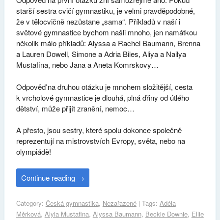
starší sestra cvičí gymnastiku, je velmi pravděpodobné,
že v tělocvičně nezůstane „sama“. Příkladů v naší i
světové gymnastice bychom našli mnoho, jen namátkou
několik málo příkladů: Alyssa a Rachel Baumann, Brenna
a Lauren Dowell, Simone a Adria Biles, Aliya a Nailya
Mustafina, nebo Jana a Aneta Komrskovy…
Odpověď na druhou otázku je mnohem složitější, cesta
k vrcholové gymnastice je dlouhá, plná dřiny od útlého
dětství, může přijít zranění, nemoc…
A přesto, jsou sestry, které spolu dokonce společně
reprezentují na mistrovstvích Evropy, světa, nebo na
olympiádě!
Continue reading
→
Category:
Česká gymnastika
,
Nezařazené
| Tags:
Adéla
Měrková
,
Alyia Mustafina
,
Alyssa Baumann
,
Beckie Downie
,
Ellie