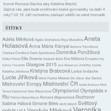
kromě Romana Slavíka taky Kateřina Machů.
Zajímá vás, jaké bude směřování české gymnastiky na další 4
roky? Už 19. září rozhodnou zástupci oddílů na valné hromadě
ŠTÍTKY
Aneta
Adéla Měrková
Agáta Strýhalová
Aliya Mustafina
Holasová
Anna Mária Kányai
Barbora Trávničková
Dominika Ponížilová
Clarissa Čondlová
Daria Spiridonova
Ellie Downie
Eva Mičková
Evropské hry
Eliška Fiřtová
Elsabeth Black
Glasgow 2015
Juniorky
Eythora Thorsdottir
Jana Weisserová
Kadetky
Kristýna Brabcová
Larisa Iordache
Kateřina Jelínková
Lucie Jiříková
Melanie De Jesus dos Santos
Maria Paseka
Mistrovství ČR
Mistrovství Evropy
Nela
Natálie Brabcová
Olympionici
Olympiáda v
Tereza Kaplanová
Nela Štěpandová
Riu
Rozhovor
Romana Majerechová
Patricie Makovičková
Světový
Sabina Hálová
Simone Biles
starší žákyně
Veronika
Vendula Měrková
pohár
USA