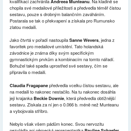
kvalifikaci zachránila
Andreea Munteanu
. Na kladině se
chopila své medailové příležitosti a předvedla téměř čistou
sestavu, pouze s drobným balančním zaváháním.
Postarala se tak o překvapení a získala pro Rumunsko
zlatou medaili.
Jako čtvrtá v pořadí nastoupila
Sanne Wevers
, jedna z
favoritek pro medailové umístění. Tato holandská
závodnice je známa díky svým specifickým
gymnastickým prvkům a kombinacím na tomto nářadí.
Bohužel také spadla uprostřed své sestavy, čím se
připravila o medaili.
Claudia Fragapane
předvedla vcelku čistou sestavu, ale
na medaili to nakonec nestačilo. Na tu nakonec dosáhla
její krajanka
Beckie Downie
, která předvedla obtížnější
sestavu. Získala za ní jen o 0.066 b. méně než Munteanu
a vybojovala stříbro.
Nebylo však všem pádům konec. Svou nervozitu
nezvládla ani německá reprezentantka
Pauline Schaefer,