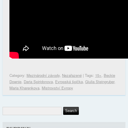
Category:
Mezinárodní závody
,
Nezařazené
| Tags:
15+
,
Beckie
Downie
,
Daria Spiridonova
,
Evropská špička
,
Giulia Steingruber
,
Maria Kharenkova
,
Mistrovství Evropy