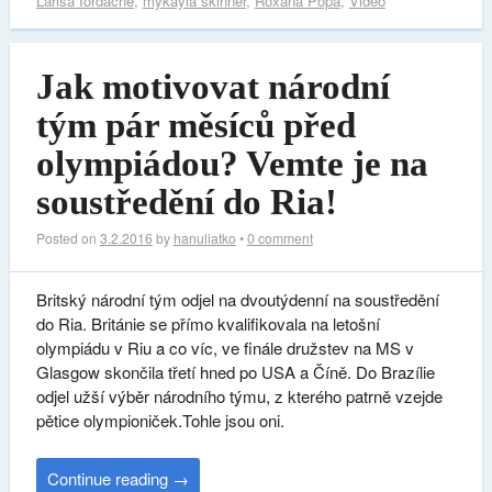
Larisa Iordache
,
mykayla skinner
,
Roxana Popa
,
Video
Jak motivovat národní
tým pár měsíců před
olympiádou? Vemte je na
soustředění do Ria!
Posted on
3.2.2016
by
hanuliatko
•
0 comment
Britský národní tým odjel na dvoutýdenní na soustředění
do Ria. Británie se přímo kvalifikovala na letošní
olympiádu v Riu a co víc, ve finále družstev na MS v
Glasgow skončila třetí hned po USA a Číně. Do Brazílie
odjel užší výběr národního týmu, z kterého patrně vzejde
pětice olympioniček.Tohle jsou oni.
Continue reading
→