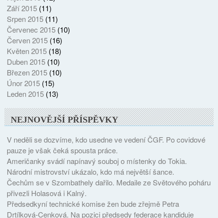
Září 2015
(11)
Srpen 2015
(11)
Červenec 2015
(10)
Červen 2015
(16)
Květen 2015
(18)
Duben 2015
(10)
Březen 2015
(10)
Únor 2015
(15)
Leden 2015
(13)
NEJNOVĚJŠÍ PŘÍSPĚVKY
V neděli se dozvíme, kdo usedne ve vedení ČGF. Po covidové
pauze je však čeká spousta práce.
Američanky svádí napínavý souboj o místenky do Tokia.
Národní mistrovství ukázalo, kdo má největší šance.
Čechům se v Szombathely dařilo. Medaile ze Světového poháru
přivezli Holasová i Kalný.
Předsedkyní technické komise žen bude zřejmě Petra
Drtílková-Cenková. Na pozici předsedy federace kandiduje