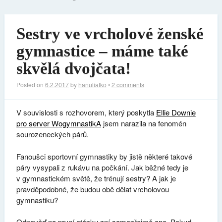
Sestry ve vrcholové ženské
gymnastice – máme také
skvělá dvojčata!
Posted on
6.2.2017
by
hanuliatko
•
2 comments
V souvislosti s rozhovorem, který poskytla
Ellie Downie
pro server WogymnastikA
jsem narazila na fenomén
sourozeneckých párů.
Fanoušci sportovní gymnastiky by jistě některé takové
páry vysypali z rukávu na počkání. Jak běžné tedy je
v gymnastickém světě, že trénují sestry? A jak je
pravděpodobné, že budou obě dělat vrcholovou
gymnastiku?
Odpověď na první otázku zní samozřejmě ano. Pokud