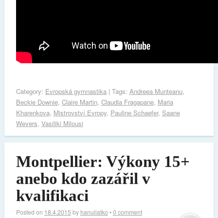
Category:
Evropská gymnastika
| Tags:
Andreea Munteanu
,
Beckie Downie
,
Claire Martin
,
Claudia Fragapane
,
Maria
Kharenkova
,
Mistrovství Evropy
,
Pauline Schaefer
,
Saane
Wevers
,
Vasiliki Milousi
Montpellier: Výkony 15+
anebo kdo zazářil v
kvalifikaci
Posted on
18.4.2015
by
hanuliatko
•
0 comment