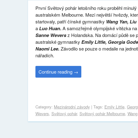
První Světový pohár letošního roku proběhl minulý
australském Melbourne. Mezi největší hvězdy, kte
startovaly, patří čínské gymnastky
Wang Yan, Liu 
a
Luo Huan
.
A samozřejmě olympijské vítězka na 
Sanne Wevers
z Holandska. Na domácí půdě se př
australské gymnastky
Emily Little, Georgia God
Naomi Lee.
Závodilo se pouze o medaile na jednot
nářadích.
Continue reading
→
Category:
Mezinárodní závody
| Tags:
Emily Little
,
Georg
Wevers
,
Světový pohár
,
Světový pohár Melbourne
,
Wang