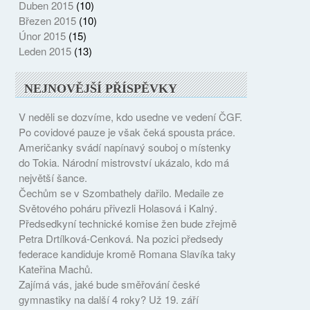
Duben 2015
(10)
Březen 2015
(10)
Únor 2015
(15)
Leden 2015
(13)
NEJNOVĚJŠÍ PŘÍSPĚVKY
V neděli se dozvíme, kdo usedne ve vedení ČGF.
Po covidové pauze je však čeká spousta práce.
Američanky svádí napínavý souboj o místenky
do Tokia. Národní mistrovství ukázalo, kdo má
největší šance.
Čechům se v Szombathely dařilo. Medaile ze
Světového poháru přivezli Holasová i Kalný.
Předsedkyní technické komise žen bude zřejmě
Petra Drtílková-Cenková. Na pozici předsedy
federace kandiduje kromě Romana Slavíka taky
Kateřina Machů.
Zajímá vás, jaké bude směřování české
gymnastiky na další 4 roky? Už 19. září