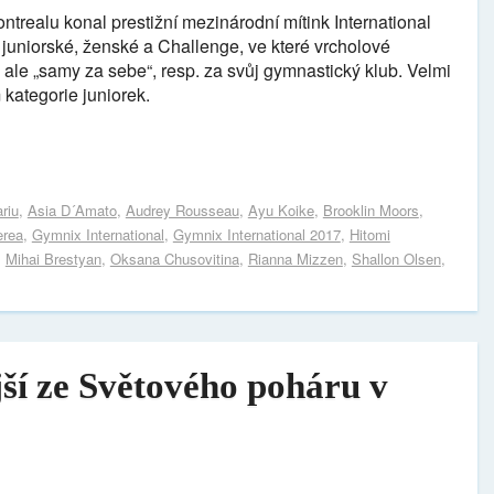
realu konal prestižní mezinárodní mítink International
 juniorské, ženské a Challenge, ve které vrcholové
ale „samy za sebe“, resp. za svůj gymnastický klub. Velmi
 kategorie juniorek.
riu
,
Asia D´Amato
,
Audrey Rousseau
,
Ayu Koike
,
Brooklin Moors
,
erea
,
Gymnix International
,
Gymnix International 2017
,
Hitomi
,
Mihai Brestyan
,
Oksana Chusovitina
,
Rianna Mizzen
,
Shallon Olsen
,
ší ze Světového poháru v