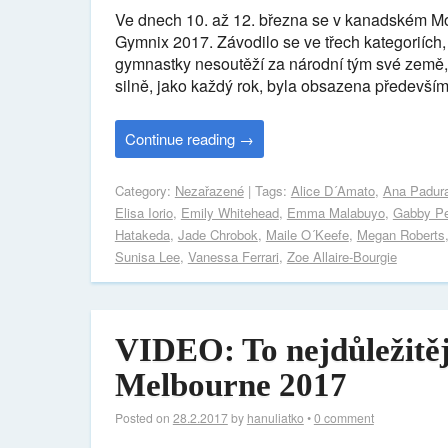
Ve dnech 10. až 12. března se v kanadském Mont
Gymnix 2017. Závodilo se ve třech kategoriích,
gymnastky nesoutěží za národní tým své země, 
silně, jako každý rok, byla obsazena především
Continue reading
→
Category:
Nezařazené
| Tags:
Alice D´Amato
,
Ana Padura
Elisa Iorio
,
Emily Whitehead
,
Emma Malabuyo
,
Gabby P
Hatakeda
,
Jade Chrobok
,
Maile O´Keefe
,
Megan Roberts
Sunisa Lee
,
Vanessa Ferrari
,
Zoe Allaire-Bourgie
VIDEO: To nejdůležitěj
Melbourne 2017
Posted on
28.2.2017
by
hanuliatko
•
0 comment