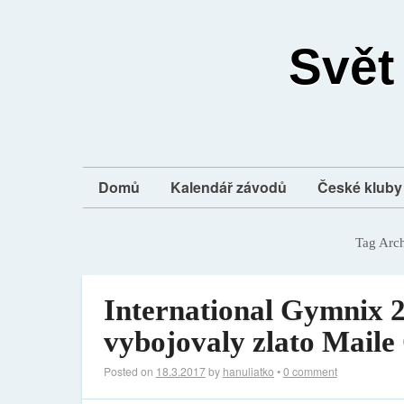
Svět
Domů
Kalendář závodů
České kluby 
Tag Arc
International Gymnix 2
vybojovaly zlato Mail
Posted on
18.3.2017
by
hanuliatko
•
0 comment