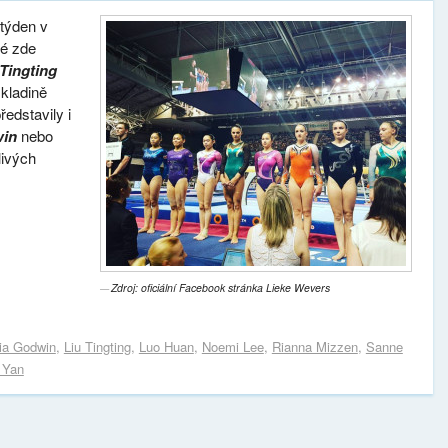
 týden v
ré zde
Tingting
kladině
edstavily i
win
nebo
livých
Zdroj: oficiální Facebook stránka Lieke Wevers
ia Godwin
,
Liu Tingting
,
Luo Huan
,
Noemi Lee
,
Rianna Mizzen
,
Sanne
 Yan