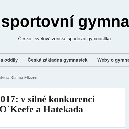
 sportovní gymna
Česká i světová ženská sportovní gymnastika
a oddíly
Česká základna gymnastek
Weby o gymna
hives:
Rianna Mizzen
017: v silné konkurenci
e O´Keefe a Hatekada