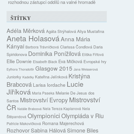
rozhodnou zástupci oddílů na valné hromadě
ŠTÍTKY
Adéla Měrková
Agáta Strýhalová
Aliya Mustafina
Aneta Holasová
Anna Mária
Kányai
Clarissa Čondlová
Daria
Barbora Trávničková
Dominika Ponížilová
Spiridonova
Eliška Fiřtová
Ellie Downie
Eva Mičková
Evropské hry
Elsabeth Black
Glasgow 2015
Eythora Thorsdottir
Jana Weisserová
Kristýna
Juniorky
Kateřina Jelínková
Kadetky
Lucie
Brabcová
Larisa Iordache
Jiříková
Melanie De Jesus dos
Maria Paseka
Mistrovství
Mistrovství Evropy
Santos
ČR
Nela Tereza Kaplanová
Nela
Natálie Brabcová
Olympionici
Olympiáda v Riu
Štěpandová
Romana Majerechová
Patricie Makovičková
Rozhovor
Sabina Hálová
Simone Biles