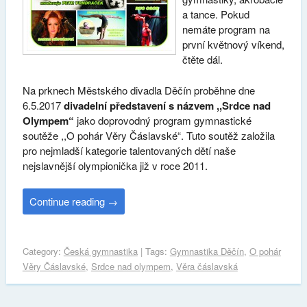
a tance. Pokud
nemáte program na
první květnový víkend,
čtěte dál.
Na prknech Městského divadla Děčín proběhne dne
6.5.2017
divadelní představení s názvem ,,Srdce nad
Olympem“
jako doprovodný program gymnastické
soutěže ,,O pohár Věry Čáslavské“. Tuto soutěž založila
pro nejmladší kategorie talentovaných dětí naše
nejslavnější olympionička již v roce 2011.
Continue reading
→
Category:
Česká gymnastika
| Tags:
Gymnastika Děčín
,
O pohár
Věry Čáslavské
,
Srdce nad olympem
,
Věra čáslavská