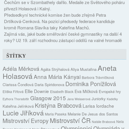
Čechům se v Szombathely dařilo. Medaile ze Světového poháru
přivezli Holasová i Kalný.
Předsedkyní technické komise žen bude zřejmě Petra
Drtílková-Cenková. Na pozici předsedy federace kandiduje
kromě Romana Slavíka taky Kateřina Machů.
Zajímá vás, jaké bude směřování české gymnastiky na další 4
roky? Už 19. září rozhodnou zástupci oddílů na valné hromadě
ŠTÍTKY
Aneta
Adéla Měrková
Agáta Strýhalová
Aliya Mustafina
Holasová
Anna Mária Kányai
Barbora Trávničková
Dominika Ponížilová
Clarissa Čondlová
Daria Spiridonova
Ellie Downie
Eva Mičková
Evropské hry
Eliška Fiřtová
Elsabeth Black
Glasgow 2015
Juniorky
Eythora Thorsdottir
Jana Weisserová
Kadetky
Kristýna Brabcová
Larisa Iordache
Kateřina Jelínková
Lucie Jiříková
Melanie De Jesus dos Santos
Maria Paseka
Mistrovství ČR
Mistrovství Evropy
Nela
Natálie Brabcová
Olympionici
Olympiáda v