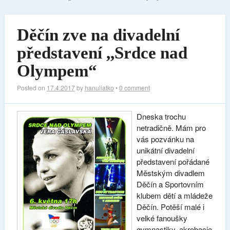
Děčín zve na divadelní
představení ,,Srdce nad
Olympem“
Posted on
17.4.2017
by
hanuliatko
•
0 comment
Dneska trochu
netradičně. Mám pro
vás pozvánku na
unikátní divadelní
představení pořádané
Městským divadlem
Děčín a Sportovním
klubem dětí a mládeže
Děčín. Potěší malé i
velké fanoušky
gymnastiky, akrobacie