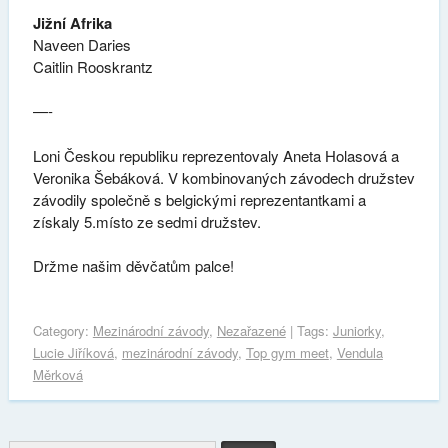
Jižní Afrika
Naveen Daries
Caitlin Rooskrantz
—-
Loni Českou republiku reprezentovaly Aneta Holasová a
Veronika Šebáková. V kombinovaných závodech družstev
závodily společně s belgickými reprezentantkami a
získaly 5.místo ze sedmi družstev.
Držme našim děvčatům palce!
Category:
Mezinárodní závody
,
Nezařazené
| Tags:
Juniorky
,
Lucie Jiříková
,
mezinárodní závody
,
Top gym meet
,
Vendula
Měrková