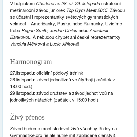
V belgickém
Charleroi se 28. až 29. listopadu
uskuteční
mezinárodní závod juniorek
Top Gym Meet 2015
. Závodu
se účastní i reprezentantky světových gymnastických
velmocí – Američanky, Rusky, nebo Rumunky. Uvidíme
třeba
Regan Smith, Jordan Chiles
nebo
Anastasii
Iliankovou
. A nebudou chybět ani české reprezentantky
Vendula Měrková a Lucie Jiříková
!
Harmonogram
27.listopadu: oficiální pódiový trénink
28.listopadu: závod jednotlivců ve čtyřboji (začátek v
18:00 hod.)
29 listopadu: závod družstev a závod jednotlivců na
jednotlivých nářadích (začátek v 15:00 hod.)
Živý přenos
Závod budeme moct sledovat živě všechny tři dny na
Gymnastike.org (je ale nutné mít zaplacené členství).