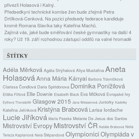
přivezli Holasová i Kalný.
Předsedkyní technické komise žen bude zřejmě Petra
Drtílková-Cenková. Na pozici předsedy federace kandiduje
kromě Romana Slavíka taky Kateřina Machů.
Zajímá vás, jaké bude směřování české gymnastiky na další 4
roky? Už 19. září rozhodnou zástupci oddílů na valné hromadě
ŠTÍTKY
Aneta
Adéla Měrková
Agáta Strýhalová
Aliya Mustafina
Holasová
Anna Mária Kányai
Barbora Trávničková
Dominika Ponížilová
Clarissa Čondlová
Daria Spiridonova
Ellie Downie
Eva Mičková
Evropské hry
Eliška Fiřtová
Elsabeth Black
Glasgow 2015
Juniorky
Eythora Thorsdottir
Jana Weisserová
Kadetky
Kristýna Brabcová
Larisa Iordache
Kateřina Jelínková
Lucie Jiříková
Melanie De Jesus dos Santos
Maria Paseka
Mistrovství ČR
Mistrovství Evropy
Nela
Natálie Brabcová
Olympionici
Olympiáda v
Tereza Kaplanová
Nela Štěpandová