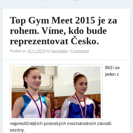
Top Gym Meet 2015 je za
rohem. Víme, kdo bude
reprezentovat Česko.
Posted on
16.11.2015
by
hanuliatko
•
0 comment
Blíží se
jeden z
nejprestižnějších juniorských mezinárodních závodů
sezóny.