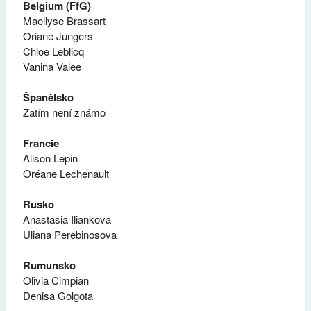
Belgium (FfG)
Maellyse Brassart
Oriane Jungers
Chloe Leblicq
Vanina Valee
Španělsko
Zatím není známo
Francie
Alison Lepin
Oréane Lechenault
Rusko
Anastasia Iliankova
Uliana Perebinosova
Rumunsko
Olivia Cimpian
Denisa Golgota