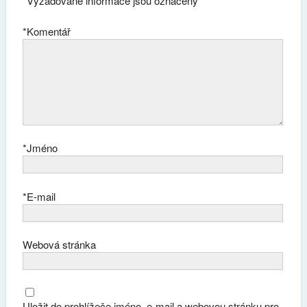
*
Vyžadované informace jsou označeny
*
Komentář
*
Jméno
*
E-mail
Webová stránka
Uložit do prohlížeče jméno, e-mail a webovou stránku pro