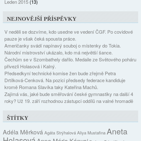
Leden 2015
(13)
NEJNOVĚJŠÍ PŘÍSPĚVKY
V neděli se dozvíme, kdo usedne ve vedení ČGF. Po covidové
pauze je však čeká spousta práce.
Američanky svádí napínavý souboj o místenky do Tokia.
Národní mistrovství ukázalo, kdo má největší šance.
Čechům se v Szombathely dařilo. Medaile ze Světového poháru
přivezli Holasová i Kalný.
Předsedkyní technické komise žen bude zřejmě Petra
Drtílková-Cenková. Na pozici předsedy federace kandiduje
kromě Romana Slavíka taky Kateřina Machů.
Zajímá vás, jaké bude směřování české gymnastiky na další 4
roky? Už 19. září rozhodnou zástupci oddílů na valné hromadě
ŠTÍTKY
Aneta
Adéla Měrková
Agáta Strýhalová
Aliya Mustafina
Holasová
Anna Mária Kányai