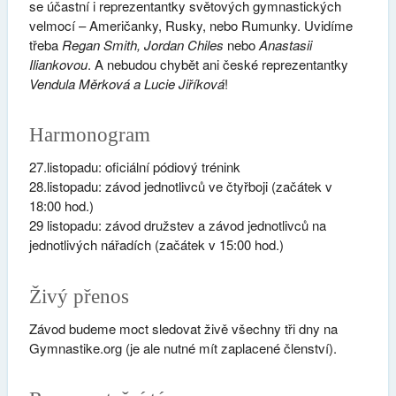
se účastní i reprezentantky světových gymnastických
velmocí – Američanky, Rusky, nebo Rumunky. Uvidíme
třeba
Regan Smith, Jordan Chiles
nebo
Anastasii
Iliankovou
. A nebudou chybět ani české reprezentantky
Vendula Měrková a Lucie Jiříková
!
Harmonogram
27.listopadu: oficiální pódiový trénink
28.listopadu: závod jednotlivců ve čtyřboji (začátek v
18:00 hod.)
29 listopadu: závod družstev a závod jednotlivců na
jednotlivých nářadích (začátek v 15:00 hod.)
Živý přenos
Závod budeme moct sledovat živě všechny tři dny na
Gymnastike.org (je ale nutné mít zaplacené členství).