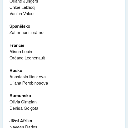
Oriane Jungers
Chloe Leblicq
Vanina Valee
Španělsko
Zatím není známo
Francie
Alison Lepin
Oréane Lechenault
Rusko
Anastasia Iliankova
Uliana Perebinosova
Rumunsko
Olivia Cimpian
Denisa Golgota
Jižní Afrika
Naveen Daries