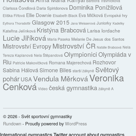
Barbora Trávničková
Dominika Ponížilová
Clarissa Čondlová
Daria Spiridonova
Ellie Downie
Eva Mičková
Evropské hry
Eliška Fiřtová
Elsabeth Black
Glasgow 2015
Juniorky
Eythora Thorsdottir
Jana Weisserová
Kadetky
Kristýna Brabcová
Larisa Iordache
Kateřina Jelínková
Lucie Jiříková
Melanie De Jesus dos Santos
Maria Paseka
Mistrovství ČR
Mistrovství Evropy
Nela
Natálie Brabcová
Olympionici
Olympiáda v
Tereza Kaplanová
Nela Štěpandová
Riu
Rozhovor
Romana Majerechová
Patricie Makovičková
Světový
Sabina Hálová
Simone Biles
starší žákyně
Veronika
Vendula Měrková
pohár
USA
Cenková
česká gymnastika
Video
žákyně A
© 2026 - Svět sportovní gymnastiky
Rundown
- Proudly powered by
WordPress
International gymnastics
Twitter account about gymnastics