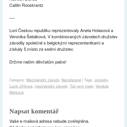
Caitlin Rooskrantz
—-
Loni Českou republiku reprezentovaly Aneta Holasová a
Veronika Šebáková. V kombinovaných závodech družstev
závodily společně s belgickými reprezentantkami a
získaly 5.místo ze sedmi družstev.
Držme našim děvčatům palce!
Category:
Mezinárodní závody
,
Nezařazené
| Tags:
Juniorky
,
Lucie Jiříková
,
mezinárodní závody
,
Top gym meet
,
Vendula
Měrková
Napsat komentář
Vaše e-mailová adresa nebude zveřejněna.