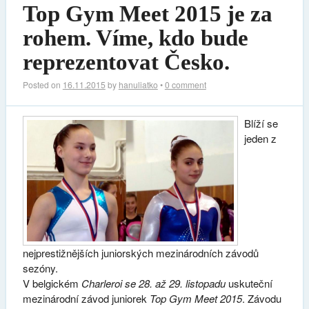
Top Gym Meet 2015 je za
rohem. Víme, kdo bude
reprezentovat Česko.
Posted on
16.11.2015
by
hanuliatko
•
0 comment
Blíží se
jeden z
nejprestižnějších juniorských mezinárodních závodů
sezóny.
V belgickém
Charleroi se 28. až 29. listopadu
uskuteční
mezinárodní závod juniorek
Top Gym Meet 2015
. Závodu