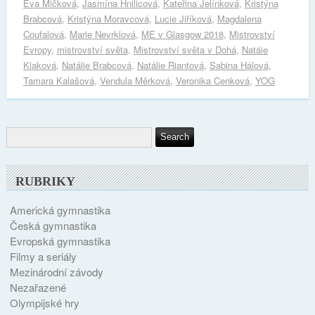
Eva Mičková
,
Jasmína Hnilicová
,
Kateřina Jelínková
,
Kristýna
Brabcová
,
Kristýna Moravcová
,
Lucie Jiříková
,
Magdalena
Coufalová
,
Marie Nevrklová
,
ME v Glasgow 2018
,
Mistrovství
Evropy
,
mistrovství světa
,
Mistrovství světa v Dohá
,
Natáie
Klaková
,
Natálie Brabcová
,
Natálie Riantová
,
Sabina Hálová
,
Tamara Kalašová
,
Vendula Měrková
,
Veronika Cenková
,
YOG
RUBRIKY
Americká gymnastika
Česká gymnastika
Evropská gymnastika
Filmy a seriály
Mezinárodní závody
Nezařazené
Olympijské hry