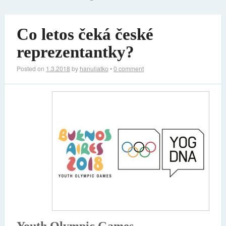
Co letos čeká české
reprezentantky?
Posted on
1.3.2018
by
hanuliatko
•
0 comment
Youth Olympic Games