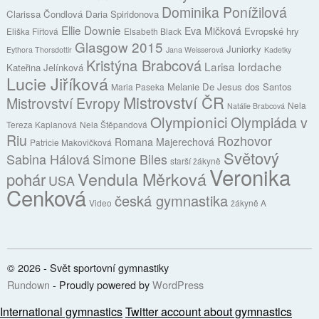
Dominika Ponížilová
Clarissa Čondlová
Daria Spiridonova
Ellie Downie
Eva Mičková
Evropské hry
Eliška Fiřtová
Elsabeth Black
Glasgow 2015
Juniorky
Eythora Thorsdottir
Jana Weisserová
Kadetky
Kristýna Brabcová
Larisa Iordache
Kateřina Jelínková
Lucie Jiříková
Melanie De Jesus dos Santos
Maria Paseka
Mistrovství ČR
Mistrovství Evropy
Nela
Natálie Brabcová
Olympionici
Olympiáda v
Tereza Kaplanová
Nela Štěpandová
Riu
Rozhovor
Romana Majerechová
Patricie Makovičková
Světový
Sabina Hálová
Simone Biles
starší žákyně
Veronika
Vendula Měrková
pohár
USA
Cenková
česká gymnastika
Video
žákyně A
© 2026 - Svět sportovní gymnastiky
Rundown
- Proudly powered by
WordPress
International gymnastics
Twitter account about gymnastics