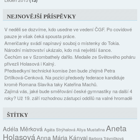
NEJNOVĚJŠÍ PŘÍSPĚVKY
V neděli se dozvíme, kdo usedne ve vedení ČGF. Po covidové
pauze je však čeká spousta práce.
Američanky svádí napínavý souboj o místenky do Tokia.
Národní mistrovství ukázalo, kdo má největší šance.
Čechům se v Szombathely dařilo. Medaile ze Světového poháru
přivezli Holasová i Kalný.
Předsedkyní technické komise žen bude zřejmě Petra
Drtílková-Cenková. Na pozici předsedy federace kandiduje
kromě Romana Slavíka taky Kateřina Machů.
Zajímá vás, jaké bude směřování české gymnastiky na další 4
roky? Už 19. září rozhodnou zástupci oddílů na valné hromadě
ŠTÍTKY
Aneta
Adéla Měrková
Agáta Strýhalová
Aliya Mustafina
Holasová
Anna Mária Kányai
Barbora Trávničková