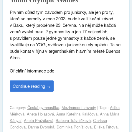
Prvním důležitým závodem pro juniorky, ale jen pro ty,
které se narodily v roce 2003, bude kvalifikační závod
v Baku, který proběhne 23. června. Na něj může každá
země vyslat max. 2 gymnastky a jen 17 nejlepších,
s pravidlem pouze jedné gymnastky z každé země, se
kvalifikuje na YOG, světovou juniorskou olympiádu. Ta se
bude konat v říjnu v argentinském hlavním městě Buenos
Aires.
Oficiální informace zde
Continue reading
→
Category:
Česká gymnastika
,
Mezinárodní závody
| Tags:
Adéla
Měrková
,
Aneta Holasová
,
Anna Kateřina Kaláčová
,
Anna Mária
Kányai
,
Arleta Pražáková
,
Barbora Trávničková
,
Clarissa
Čondlová
,
Darina Dvorská
,
Dominika Ponížilová
,
Eliška Fiřtová
,