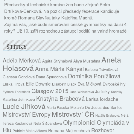
Předsedkyní technické komise žen bude zřejmě Petra
Drtílková-Cenková. Na pozici předsedy federace kandiduje
kromě Romana Slavíka taky Kateřina Machů.
Zajímá vás, jaké bude směřování české gymnastiky na další 4
roky? Už 19. září rozhodnou zástupci oddílů na valné hromadě
ŠTÍTKY
Aneta
Adéla Měrková
Agáta Strýhalová
Aliya Mustafina
Holasová
Anna Mária Kányai
Barbora Trávničková
Dominika Ponížilová
Clarissa Čondlová
Daria Spiridonova
Ellie Downie
Eva Mičková
Evropské hry
Eliška Fiřtová
Elsabeth Black
Glasgow 2015
Juniorky
Eythora Thorsdottir
Jana Weisserová
Kadetky
Kristýna Brabcová
Larisa Iordache
Kateřina Jelínková
Lucie Jiříková
Melanie De Jesus dos Santos
Maria Paseka
Mistrovství ČR
Mistrovství Evropy
Nela
Natálie Brabcová
Olympionici
Olympiáda v
Tereza Kaplanová
Nela Štěpandová
Riu
Rozhovor
Romana Majerechová
Patricie Makovičková