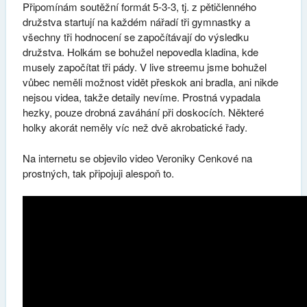
Připomínám soutěžní formát 5-3-3, tj. z pětičlenného
družstva startují na každém nářadí tři gymnastky a
všechny tři hodnocení se započítávají do výsledku
družstva. Holkám se bohužel nepovedla kladina, kde
musely započítat tři pády. V live streemu jsme bohužel
vůbec neměli možnost vidět přeskok ani bradla, ani nikde
nejsou videa, takže detaily nevíme. Prostná vypadala
hezky, pouze drobná zaváhání při doskocích. Některé
holky akorát neměly víc než dvě akrobatické řady.
Na internetu se objevilo video Veroniky Cenkové na
prostných, tak připojuji alespoň to.