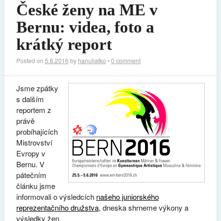
České ženy na ME v
Bernu: videa, foto a
krátký report
Posted on
5.6.2016
by
hanuliatko
•
0 comment
Jsme zpátky
s dalším
reportem z
právě
probíhajících
Mistrovství
Evropy v
Bernu. V
pátečním
článku jsme
informovali o výsledcích
našeho juniorského
reprezentačního družstva
, dneska shrneme výkony a
výsledky žen.