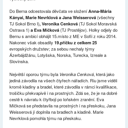
Do Berna odcestovala děvčata ve složení
Anna-Mária
Kányai, Marie Nevrklová a Jana Weisserová
(všechny
TJ Sokol Brno I)
, Veronika Cenková
(TJ Sokol Moravská
Ostrava 1)
a Eva Mičková
(TJ Prostějov). Holky odjely do
Bernu s ambicí obhájit 15.místo z ME v Sofii z roku 2014.
Nakonec však obsadily
19.příčku z celkem 25
evropských družstev; za sebou nechaly týmy
Ázerbájdžánu, Lotyšska, Norska, Turecka, Izreale a
Slovinska.
Největší oporou týmu byla
Veronika Cenková
, která jako
jediná závodila na všech čtyřech nářadích. Riu jsme viděli
kromě kladiny a bradel, které závodila v rámci kvalifikace,
trošičku překvapivě i na prostných. Zdá se, že je na dobré
cestě k návratu k čtyřboji po loňském zranění. Eva
Mičková se představila na prostných i na přeskoku, Jana
Weisserová jí doplnila na bradlech a kladině. Marie
Nevrklová pomohla týmu na přeskoku.