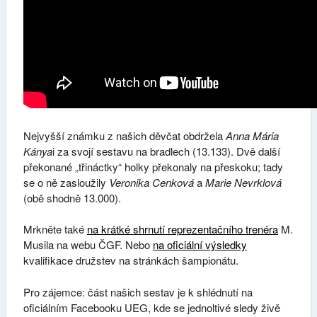
Nejvyšší známku z našich děvčat obdržela
Anna Mária
Kánya
i za svojí sestavu na bradlech (13.133). Dvě další
překonané „třináctky“ holky překonaly na přeskoku; tady
se o ně zasloužily
Veronika Cenková
a
Marie Nevrklová
(obě shodně 13.000).
Mrkněte také
na krátké shrnutí reprezentačního trenéra
M.
Musila na webu ČGF. Nebo
na oficiální výsledky
kvalifikace družstev na stránkách šampionátu.
Pro zájemce: část našich sestav je k shlédnutí na
oficiálním Facebooku UEG, kde se jednoltivé sledy živě