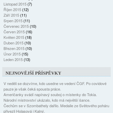
Listopad 2015
(7)
Říjen 2015
(12)
Září 2015
(11)
Srpen 2015
(11)
Červenec 2015
(10)
Červen 2015
(16)
Květen 2015
(18)
Duben 2015
(10)
Březen 2015
(10)
Únor 2015
(15)
Leden 2015
(13)
NEJNOVĚJŠÍ PŘÍSPĚVKY
V neděli se dozvíme, kdo usedne ve vedení ČGF. Po covidové
pauze je však čeká spousta práce.
Američanky svádí napínavý souboj o místenky do Tokia.
Národní mistrovství ukázalo, kdo má největší šance.
Čechům se v Szombathely dařilo. Medaile ze Světového poháru
přivezli Holasová i Kalný.