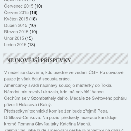
Červenec 2015
(10)
Červen 2015
(16)
Květen 2015
(18)
Duben 2015
(10)
Březen 2015
(10)
Únor 2015
(15)
Leden 2015
(13)
NEJNOVĚJŠÍ PŘÍSPĚVKY
V neděli se dozvíme, kdo usedne ve vedení ČGF. Po covidové
pauze je však čeká spousta práce.
Američanky svádí napínavý souboj o místenky do Tokia.
Národní mistrovství ukázalo, kdo má největší šance.
Čechům se v Szombathely dařilo. Medaile ze Světového poháru
přivezli Holasová i Kalný.
Předsedkyní technické komise žen bude zřejmě Petra
Drtílková-Cenková. Na pozici předsedy federace kandiduje
kromě Romana Slavíka taky Kateřina Machů.
Zajímá vás, jaké bude směřování české gymnastiky na další 4