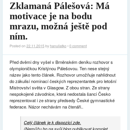
Zklamaná Pálešová: Má
motivace je na bodu
mrazu, možná ještě pod
ním.
Posted on
22.11.2015
by
hanuliatko
•
0 comment
Před dvěmi dny vyšel v Brněnském deníku rozhovor s
olympioničkou Kristýnou Pálešovou. Ten nese stejný
název jako tento článek. Rozhovor umožňuje nahlídnout
do zákulisí nominací českých reprezentantek pro letošní
Mistrovství světa v Glasgow. Z obou stran. Ze strany
nespokojené závodnice, která nedostala šanci Česko
reprezentovat i ze strany předsedy České gymnastické
federace. Názor nechávám na čtenáři..
Celý článek je k dispozici zde.
(Nemůžu ho na svůj blog publikovat komplet,