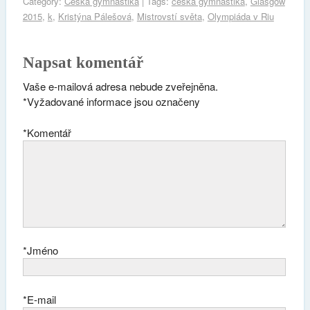
Category:
Česká gymnastika
| Tags:
česká gymnastika
,
Glasgow
2015
,
k
,
Kristýna Pálešová
,
Mistrovstí světa
,
Olympiáda v Riu
Napsat komentář
Vaše e-mailová adresa nebude zveřejněna.
*
Vyžadované informace jsou označeny
*
Komentář
*
Jméno
*
E-mail