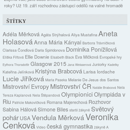
roky? Už 19. září rozhodnou zástupci oddílů na valné hromadě
ŠTÍTKY
Aneta
Adéla Měrková
Agáta Strýhalová
Aliya Mustafina
Holasová
Anna Mária Kányai
Barbora Trávničková
Dominika Ponížilová
Clarissa Čondlová
Daria Spiridonova
Ellie Downie
Eva Mičková
Evropské hry
Eliška Fiřtová
Elsabeth Black
Glasgow 2015
Juniorky
Eythora Thorsdottir
Jana Weisserová
Kadetky
Kristýna Brabcová
Larisa Iordache
Kateřina Jelínková
Lucie Jiříková
Melanie De Jesus dos Santos
Maria Paseka
Mistrovství ČR
Mistrovství Evropy
Nela
Natálie Brabcová
Olympionici
Olympiáda v
Tereza Kaplanová
Nela Štěpandová
Riu
Rozhovor
Romana Majerechová
Patricie Makovičková
Světový
Sabina Hálová
Simone Biles
starší žákyně
Veronika
Vendula Měrková
pohár
USA
Cenková
česká gymnastika
Video
žákyně A