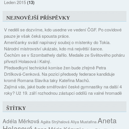
Leden 2015
(13)
NEJNOVĚJŠÍ PŘÍSPĚVKY
V neděli se dozvíme, kdo usedne ve vedení ČGF. Po covidové
pauze je však čeká spousta práce.
Američanky svádí napínavý souboj o místenky do Tokia.
Národní mistrovství ukázalo, kdo má největší šance.
Čechům se v Szombathely dařilo. Medaile ze Světového poháru
přivezli Holasová i Kalný.
Předsedkyní technické komise žen bude zřejmě Petra
Drtílková-Cenková. Na pozici předsedy federace kandiduje
kromě Romana Slavíka taky Kateřina Machů.
Zajímá vás, jaké bude směřování české gymnastiky na další 4
roky? Už 19. září rozhodnou zástupci oddílů na valné hromadě
ŠTÍTKY
Aneta
Adéla Měrková
Agáta Strýhalová
Aliya Mustafina
Holasová
Anna Mária Kányai