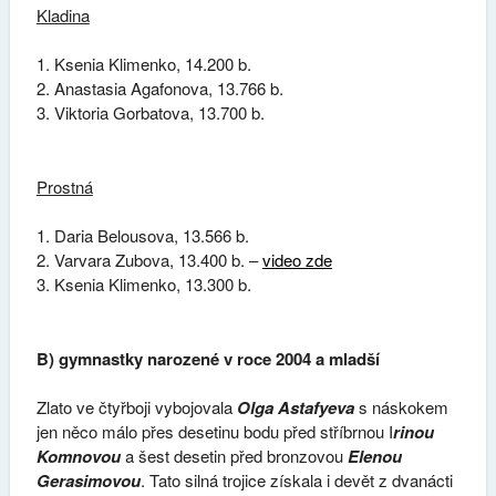
Kladina
Ksenia Klimenko, 14.200 b.
Anastasia Agafonova, 13.766 b.
Viktoria Gorbatova, 13.700 b.
Prostná
Daria Belousova, 13.566 b.
Varvara Zubova, 13.400 b. –
video zde
Ksenia Klimenko, 13.300 b.
B) gymnastky narozené v roce 2004 a mladší
Zlato ve čtyřboji vybojovala
Olga Astafyeva
s náskokem
jen něco málo přes desetinu bodu před stříbrnou I
rinou
Komnovou
a šest desetin před bronzovou
Elenou
Gerasimovou
. Tato silná trojice získala i devět z dvanácti