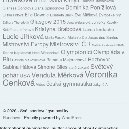
Barbora Trávničková
Dominika Ponížilová
Clarissa Čondlová
Daria Spiridonova
Ellie Downie
Eva Mičková
Evropské hry
Eliška Fiřtová
Elsabeth Black
Glasgow 2015
Juniorky
Eythora Thorsdottir
Jana Weisserová
Kadetky
Kristýna Brabcová
Larisa Iordache
Kateřina Jelínková
Lucie Jiříková
Melanie De Jesus dos Santos
Maria Paseka
Mistrovství ČR
Mistrovství Evropy
Nela
Natálie Brabcová
Olympionici
Olympiáda v
Tereza Kaplanová
Nela Štěpandová
Riu
Rozhovor
Romana Majerechová
Patricie Makovičková
Světový
Sabina Hálová
Simone Biles
starší žákyně
Veronika
Vendula Měrková
pohár
USA
Cenková
česká gymnastika
Video
žákyně A
© 2026 - Svět sportovní gymnastiky
Rundown
- Proudly powered by
WordPress
International gymnastics
Twitter account about gymnastics