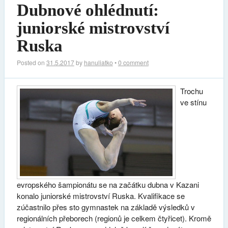
Dubnové ohlédnutí:
juniorské mistrovství
Ruska
Posted on
31.5.2017
by
hanuliatko
•
0 comment
Trochu
ve stínu
evropského šampionátu se na začátku dubna v Kazani
konalo juniorské mistrovství Ruska. Kvalifikace se
zúčastnilo přes sto gymnastek na základě výsledků v
regionálních přeborech (regionů je celkem čtyřicet). Kromě