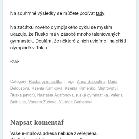
Na souhrnné výsledky se můžete podívat
tady
.
Na začátku nového olympijského cyklu se myslím
ukazuje, že Rusko má v zásobě mnoho talentovaných
gymnastek. Doufám, že některé z nich uvidíme i na příští
olympiádě v Tokiu.
-zai-
Category:
Ruská gymnastika
| Tags:
Anna Subbotina
,
Daria
Belousova
,
Ksenia Kamkova
,
Ksenia Klimenko
,
Mistrovství
Ruska juniorů
,
Nastasia Agafonova
,
ruská gymnastika
,
Valeria
Saifulina
,
Varvara Zubova
,
Viktoria Gorbatova
Napsat komentář
Vaše e-mailová adresa nebude zveřejněna.