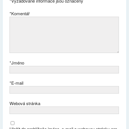
*
Vyžadované informace jsou označeny
*
Komentář
*
Jméno
*
E-mail
Webová stránka
Uložit do prohlížeče jméno, e-mail a webovou stránku pro