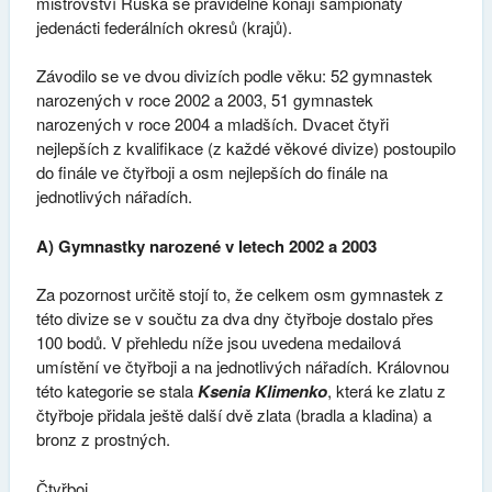
mistrovství Ruska se pravidelně konají šampionáty
jedenácti federálních okresů (krajů).
Závodilo se ve dvou divizích podle věku: 52 gymnastek
narozených v roce 2002 a 2003, 51 gymnastek
narozených v roce 2004 a mladších. Dvacet čtyři
nejlepších z kvalifikace (z každé věkové divize) postoupilo
do finále ve čtyřboji a osm nejlepších do finále na
jednotlivých nářadích.
A) Gymnastky narozené v letech 2002 a 2003
Za pozornost určitě stojí to, že celkem osm gymnastek z
této divize se v součtu za dva dny čtyřboje dostalo přes
100 bodů. V přehledu níže jsou uvedena medailová
umístění ve čtyřboji a na jednotlivých nářadích. Královnou
této kategorie se stala
Ksenia Klimenko
, která ke zlatu z
čtyřboje přidala ještě další dvě zlata (bradla a kladina) a
bronz z prostných.
Čtyřboj