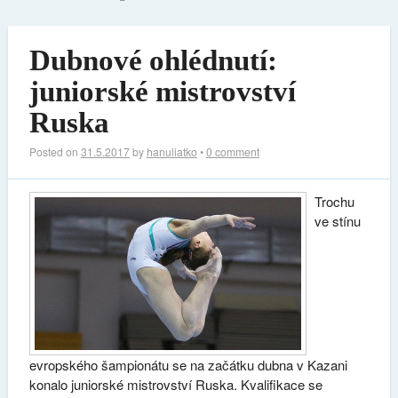
Dubnové ohlédnutí:
juniorské mistrovství
Ruska
Posted on
31.5.2017
by
hanuliatko
•
0 comment
Trochu
ve stínu
evropského šampionátu se na začátku dubna v Kazani
konalo juniorské mistrovství Ruska. Kvalifikace se