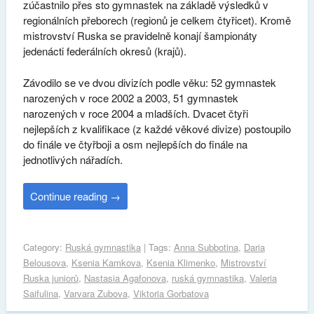
zúčastnilo přes sto gymnastek na základě výsledků v
regionálních přeborech (regionů je celkem čtyřicet). Kromě
mistrovství Ruska se pravidelně konají šampionáty
jedenácti federálních okresů (krajů).
Závodilo se ve dvou divizích podle věku: 52 gymnastek
narozených v roce 2002 a 2003, 51 gymnastek
narozených v roce 2004 a mladších. Dvacet čtyři
nejlepších z kvalifikace (z každé věkové divize) postoupilo
do finále ve čtyřboji a osm nejlepších do finále na
jednotlivých nářadích.
Continue reading
→
Category:
Ruská gymnastika
| Tags:
Anna Subbotina
,
Daria
Belousova
,
Ksenia Kamkova
,
Ksenia Klimenko
,
Mistrovství
Ruska juniorů
,
Nastasia Agafonova
,
ruská gymnastika
,
Valeria
Saifulina
,
Varvara Zubova
,
Viktoria Gorbatova