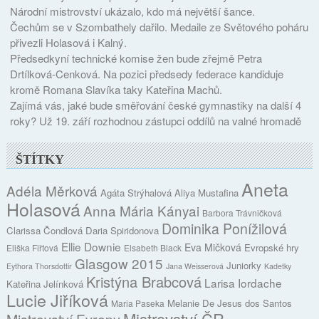
Národní mistrovství ukázalo, kdo má největší šance.
Čechům se v Szombathely dařilo. Medaile ze Světového poháru
přivezli Holasová i Kalný.
Předsedkyní technické komise žen bude zřejmě Petra
Drtílková-Cenková. Na pozici předsedy federace kandiduje
kromě Romana Slavíka taky Kateřina Machů.
Zajímá vás, jaké bude směřování české gymnastiky na další 4
roky? Už 19. září rozhodnou zástupci oddílů na valné hromadě
ŠTÍTKY
Aneta
Adéla Měrková
Agáta Strýhalová
Aliya Mustafina
Holasová
Anna Mária Kányai
Barbora Trávničková
Dominika Ponížilová
Clarissa Čondlová
Daria Spiridonova
Ellie Downie
Eva Mičková
Evropské hry
Eliška Fiřtová
Elsabeth Black
Glasgow 2015
Juniorky
Eythora Thorsdottir
Jana Weisserová
Kadetky
Kristýna Brabcová
Larisa Iordache
Kateřina Jelínková
Lucie Jiříková
Melanie De Jesus dos Santos
Maria Paseka
Mistrovství ČR