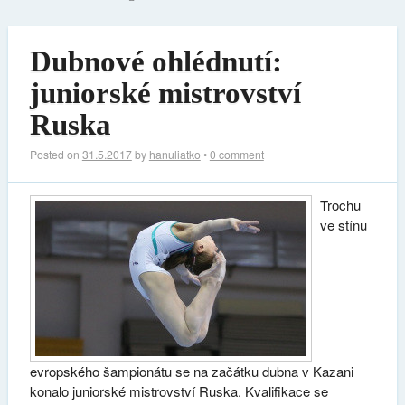
Dubnové ohlédnutí:
juniorské mistrovství
Ruska
Posted on
31.5.2017
by
hanuliatko
•
0 comment
Trochu
ve stínu
evropského šampionátu se na začátku dubna v Kazani
konalo juniorské mistrovství Ruska. Kvalifikace se