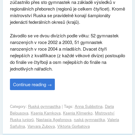
zúčastnilo přes sto gymnastek na základě výsledků v
regionálních přeborech (regionů je celkem čtyřicet). Kromě
mistrovství Ruska se pravidelně konají šampionáty
jedenácti federálních okresů (krajů).
Závodilo se ve dvou divizích podle věku: 52 gymnastek
narozených v roce 2002 a 2003, 51 gymnastek
narozených v roce 2004 a mladších. Dvacet čtyři
nejlepších z kvalifikace (z každé věkové divize) postoupilo
do finále ve čtyřboji a osm nejlepších do finále na
jednotlivých nářadích.
Continue reading
→
Category:
Ruská gymnastika
| Tags:
Anna Subbotina
,
Daria
Belousova
,
Ksenia Kamkova
,
Ksenia Klimenko
,
Mistrovství
Ruska juniorů
,
Nastasia Agafonova
,
ruská gymnastika
,
Valeria
Saifulina
,
Varvara Zubova
,
Viktoria Gorbatova