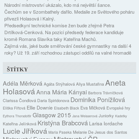
Národní mistrovství ukázalo, kdo má největší šance.
Čechům se v Szombathely dařilo. Medaile ze Světového poháru
přivezli Holasová i Kalný.
Předsedkyní technické komise žen bude zřejmě Petra
Drtílková-Cenková. Na pozici předsedy federace kandiduje
kromě Romana Slavíka taky Kateřina Machů.
Zajímá vás, jaké bude směřování české gymnastiky na další 4
roky? Už 19. září rozhodnou zástupci oddílů na valné hromadě
ŠTÍTKY
Aneta
Adéla Měrková
Agáta Strýhalová
Aliya Mustafina
Holasová
Anna Mária Kányai
Barbora Trávničková
Dominika Ponížilová
Clarissa Čondlová
Daria Spiridonova
Ellie Downie
Eva Mičková
Evropské hry
Eliška Fiřtová
Elsabeth Black
Glasgow 2015
Juniorky
Eythora Thorsdottir
Jana Weisserová
Kadetky
Kristýna Brabcová
Larisa Iordache
Kateřina Jelínková
Lucie Jiříková
Melanie De Jesus dos Santos
Maria Paseka
Mistrovství ČR