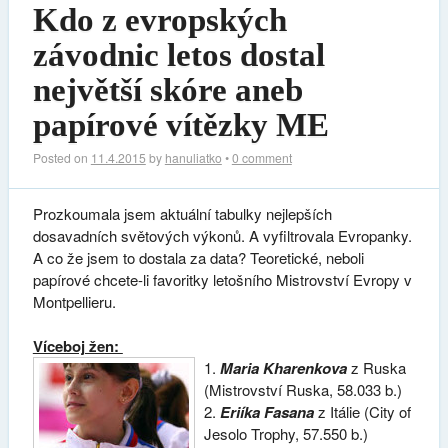
Kdo z evropských
závodnic letos dostal
největší skóre aneb
papírové vítězky ME
Posted on
11.4.2015
by
hanuliatko
•
0 comment
Prozkoumala jsem aktuální tabulky nejlepších
dosavadních světových výkonů. A vyfiltrovala Evropanky.
A co že jsem to dostala za data? Teoretické, neboli
papírové chcete-li favoritky letošního Mistrovství Evropy v
Montpellieru.
Víceboj žen:
1.
Maria Kharenkova
z Ruska
(Mistrovství Ruska, 58.033 b.)
2.
Eriíka Fasana
z Itálie (City of
Jesolo Trophy, 57.550 b.)