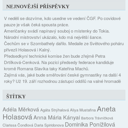
NEJNOVĚJŠÍ PŘÍSPĚVKY
V neděli se dozvíme, kdo usedne ve vedení ČGF. Po covidové
pauze je však čeká spousta práce.
Američanky svádí napínavý souboj o místenky do Tokia.
Národní mistrovství ukázalo, kdo má největší šance.
Čechům se v Szombathely dařilo. Medaile ze Světového poháru
přivezli Holasová i Kalný.
Předsedkyní technické komise žen bude zřejmě Petra
Drtílková-Cenková. Na pozici předsedy federace kandiduje
kromě Romana Slavíka taky Kateřina Machů.
Zajímá vás, jaké bude směřování české gymnastiky na další 4
roky? Už 19. září rozhodnou zástupci oddílů na valné hromadě
ŠTÍTKY
Aneta
Adéla Měrková
Agáta Strýhalová
Aliya Mustafina
Holasová
Anna Mária Kányai
Barbora Trávničková
Dominika Ponížilová
Clarissa Čondlová
Daria Spiridonova