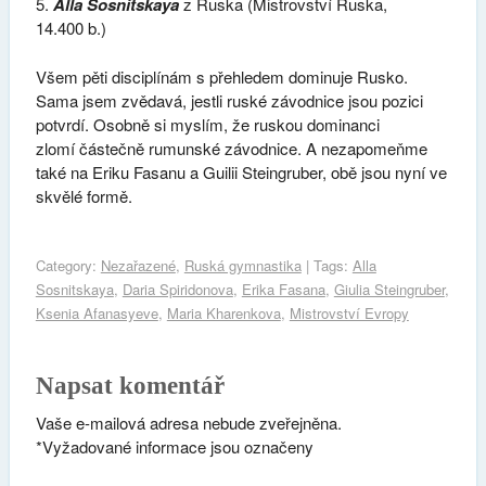
5.
Alla Sosnitskaya
z Ruska (Mistrovství Ruska,
14.400 b.)
Všem pěti disciplínám s přehledem dominuje Rusko.
Sama jsem zvědavá, jestli ruské závodnice jsou pozici
potvrdí. Osobně si myslím, že ruskou dominanci
zlomí částečně rumunské závodnice. A nezapomeňme
také na Eriku Fasanu a Guilii Steingruber, obě jsou nyní ve
skvělé formě.
Category:
Nezařazené
,
Ruská gymnastika
| Tags:
Alla
Sosnitskaya
,
Daria Spiridonova
,
Erika Fasana
,
Giulia Steingruber
,
Ksenia Afanasyeve
,
Maria Kharenkova
,
Mistrovství Evropy
Napsat komentář
Vaše e-mailová adresa nebude zveřejněna.
*
Vyžadované informace jsou označeny