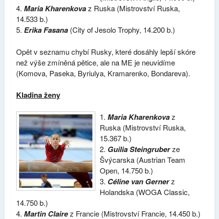
4.
Maria Kharenkova
z Ruska (Mistrovství Ruska,
14.533 b.)
5.
Erika Fasana
(City of Jesolo Trophy, 14.200 b.)
Opět v seznamu chybí Rusky, které dosáhly lepší skóre
než výše zmíněná pětice, ale na ME je neuvidíme
(Komova, Paseka, Byriulya, Kramarenko, Bondareva).
Kladina ženy
1.
Maria Kharenkova
z
Ruska (Mistrovství Ruska,
15.367 b.)
2.
Guilia Steingruber
ze
Švýcarska (Austrian Team
Open, 14.750 b.)
3.
Céline van Gerner
z
Holandska (WOGA Classic,
14.750 b.)
4.
Martin Claire
z Francie (Mistrovství Francie, 14.450 b.)