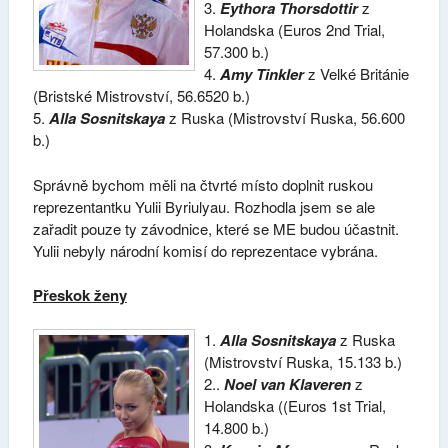
3.
Eythora Thorsdottir
z
Holandska (Euros 2nd Trial,
57.300 b.)
4.
Amy Tinkler
z Velké Británie
(Bristské Mistrovství, 56.6520 b.)
5.
Alla Sosnitskaya
z Ruska (Mistrovství Ruska, 56.600
b.)
Správně bychom měli na čtvrté místo doplnit ruskou
reprezentantku Yulii Byriulyau. Rozhodla jsem se ale
zařadit pouze ty závodnice, které se ME budou účastnit.
Yulii nebyly národní komisí do reprezentace vybrána.
Přeskok ženy
1.
Alla Sosnitskaya
z Ruska
(Mistrovství Ruska, 15.133 b.)
2..
Noel van Klaveren
z
Holandska ((Euros 1st Trial,
14.800 b.)