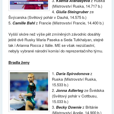
3.
Ksenia Afanasyeva
z Ruska
(Mistrovství Ruska, 14.717 b.)
4.
Giulia Steingruber
ze
Švýcarska (Světový pohár v Dauhá, 14.575 b.)
5.
Camille Bahl
z Francie (Mistrovství Francie, 14.400 b.)
Vyšší skóre než výše pět zmíněných závodnic dosáhly
ještě dvě Rusky Maria Paseka a Seda Tutkhalyan, stejně
tak i Arianna Rocca z Itálie. ME se však nezúčastní,
nebyly vybrané národní komisí do reprezentačního týmu.
Bradla ženy
1.
Daria Spirodonova
z
Ruska (Mistrovství Ruska,
15.533 b.)
2.
Jonna Adlerteg
ze Švédska
(Světový pohár v Cottbusu,
15.033 b.)
3.
Becky Downie
z Británie
(Mistrovství Anglie, 14.900 b.)