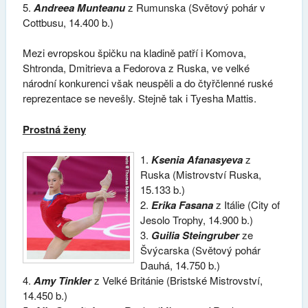
5.
Andreea Munteanu
z Rumunska (Světový pohár v
Cottbusu, 14.400 b.)
Mezi evropskou špičku na kladině patří i Komova,
Shtronda, Dmitrieva a Fedorova z Ruska, ve velké
národní konkurenci však neuspěli a do čtyřčlenné ruské
reprezentace se nevešly. Stejně tak i Tyesha Mattis.
Prostná ženy
1.
Ksenia Afanasyeva
z
Ruska (Mistrovství Ruska,
15.133 b.)
2.
Erika Fasana
z Itálie (City of
Jesolo Trophy, 14.900 b.)
3.
Guilia Steingruber
ze
Švýcarska (Světový pohár
Dauhá, 14.750 b.)
4.
Amy Tinkler
z Velké Británie (Bristské Mistrovství,
14.450 b.)