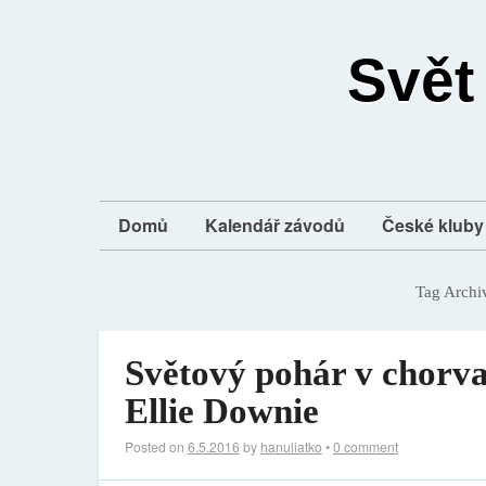
Svět
Domů
Kalendář závodů
České kluby 
Tag Archi
Světový pohár v chorva
Ellie Downie
Posted on
6.5.2016
by
hanuliatko
•
0 comment