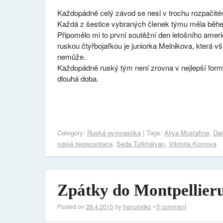
Každopádně celý závod se nesl v trochu rozpačitém
Každá z šestice vybraných členek týmu měla běh
Připomělo mi to první soutěžní den letošního ame
ruskou čtyřbojařkou je juniorka Melnikova, která 
nemůže.
Každopádně ruský tým není zrovna v nejlepší form
dlouhá doba.
Category:
Ruská gymnastika
| Tags:
Aliya Mustafina
,
Dar
ruská reprezentace
,
Seda Tutkhalyan
,
Viktoria Komova
Zpátky do Montpellieru,
Posted on
26.4.2015
by
hanuliatko
•
0 comment