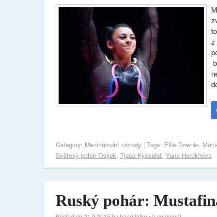
M
z
t
z
p
b
n
d
Category:
Mezinárodní závody
| Tags:
Ellie Downie
,
Mari
Světový pohár Osijek
,
Tjasa Kysselef
,
Yana Horokhova
Ruský pohár: Mustafin
Posted on
21.9.2015
by
hanuliatko
•
0 comment