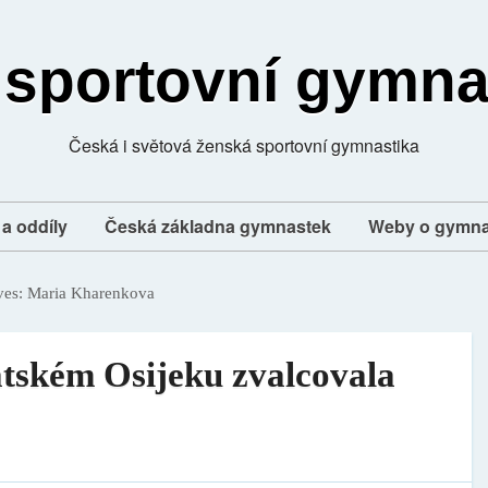
 sportovní gymna
Česká i světová ženská sportovní gymnastika
a oddíly
Česká základna gymnastek
Weby o gymna
ves:
Maria Kharenkova
tském Osijeku zvalcovala