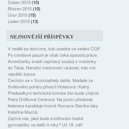
Duben 2015
(10)
Březen 2015
(10)
Únor 2015
(15)
Leden 2015
(13)
NEJNOVĚJŠÍ PŘÍSPĚVKY
V neděli se dozvíme, kdo usedne ve vedení ČGF.
Po covidové pauze je však čeká spousta práce.
Američanky svádí napínavý souboj o místenky
do Tokia. Národní mistrovství ukázalo, kdo má
největší šance.
Čechům se v Szombathely dařilo. Medaile ze
Světového poháru přivezli Holasová i Kalný.
Předsedkyní technické komise žen bude zřejmě
Petra Drtílková-Cenková. Na pozici předsedy
federace kandiduje kromě Romana Slavíka taky
Kateřina Machů.
Zajímá vás, jaké bude směřování české
gymnastiky na další 4 roky? Už 19. září