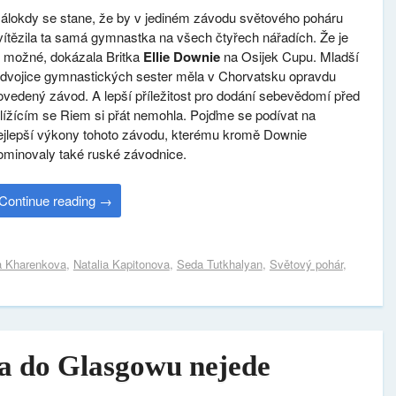
álokdy se stane, že by v jediném závodu světového poháru
vítězila ta samá gymnastka na všech čtyřech nářadích. Že je
o možné, dokázala Britka
Ellie Downie
na Osijek Cupu. Mladší
 dvojice gymnastických sester měla v Chorvatsku opravdu
ovedený závod. A lepší příležitost pro dodání sebevědomí před
lížícím se Riem si přát nemohla. Pojďme se podívat na
ejlepší výkony tohoto závodu, kterému kromě Downie
ominovaly také ruské závodnice.
Continue reading
→
a Kharenkova
,
Natalia Kapitonova
,
Seda Tutkhalyan
,
Světový pohár
,
a do Glasgowu nejede