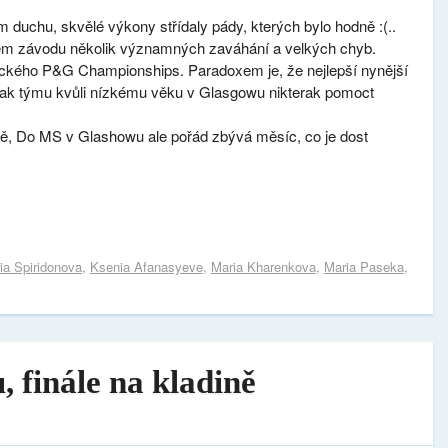
 duchu, skvělé výkony střídaly pády, kterých bylo hodně :(..
em závodu několik významných zaváhání a velkých chyb.
rického P&G Championships. Paradoxem je, že nejlepší nynější
však týmu kvůli nízkému věku v Glasgowu nikterak pomoct
ě, Do MS v Glashowu ale pořád zbývá měsíc, co je dost
ia Spiridonova
,
Ksenia Afanasyeve
,
Maria Kharenkova
,
Maria Paseka
,
 finále na kladině