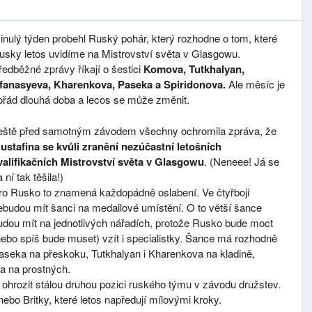
inulý týden probehl Ruský pohár, který rozhodne o tom, které
usky letos uvidíme na Mistrovství světa v Glasgowu.
ředběžné zprávy říkají o šestici
Komova, Tutkhalyan,
fanasyeva, Kharenkova, Paseka a Spiridonova.
Ale měsíc je
ořád dlouhá doba a lecos se může změnit.
eště před samotným závodem všechny ochromila zpráva, že
ustafina se kvůli zranění nezúčastní letošních
valifikačních Mistrovství světa v Glasgowu
. (Neneee! Já se
 ní tak těšila!)
ro Rusko to znamená každopádně oslabení. Ve čtyřboji
ebudou mít šanci na medailové umístění. O to větší šance
udou mít na jednotlivých nářadích, protože Rusko bude moct
nebo spíš bude muset) vzít i specialistky. Šance má rozhodně
aseka na přeskoku, Tutkhalyan i Kharenkova na kladině,
a na prostných.
 ohrozit stálou druhou pozici ruského týmu v závodu družstev.
ebo Britky, které letos napředují mílovými kroky.