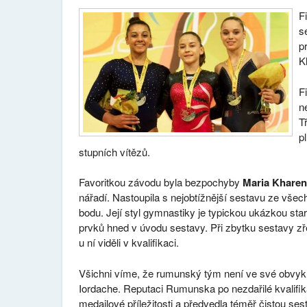
F
s
p
K
F
n
T
p
stupních vítězů.
Favoritkou závodu byla bezpochyby
Maria Khare
nářadí. Nastoupila s nejobtížnější sestavu ze všech
bodu. Její styl gymnastiky je typickou ukázkou sta
prvků hned v úvodu sestavy. Při zbytku sestavy zř
u ní viděli v kvalifikaci.
Všichni víme, že rumunský tým není ve své obvyklé
Iordache. Reputaci Rumunska po nezdařilé kvalifik
medailové příležitosti a předvedla téměř čistou s