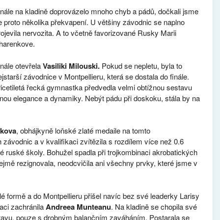
inále na kladině doprovázelo mnoho chyb a pádů, dočkali jsme
e proto několika překvapení. U většiny závodnic se naplno
rojevila nervozita. A to včetně favorizované Rusky Marii
harenkove.
inále otevřela
Vasiliki Milouski.
Pokud se nepletu, byla to
ejstarší závodnice v Montpellieru, která se dostala do finále.
řicetiletá řecká gymnastka předvedla velmi obtížnou sestavu
lnou elegance a dynamiky. Nebýt pádu při doskoku, stála by na
nkova
, obhájkyně loňské zlaté medaile na tomto
 závodnic a v kvalifikaci zvítězila s rozdílem více než 0.6
ré ruské školy. Bohužel spadla při trojkombinaci akrobatických
ejmě rezignovala, neodcvičila ani všechny prvky, které jsme v
 formě a do Montpellieru přišel navíc bez své leaderky Larisy
aci zachránila
Andreea Munteanu
. Na kladině se chopila své
estavu, pouze s drobným balančním zaváháním. Postarala se