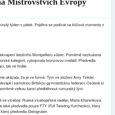
na Mistrovstvích Evropy
minulý týden v pátek. Pojďme se podívat na klíčové momenty z
řekvapení letošního Montpellieru vůbec. Poměrně nezkušená
uniorské kategorii, vybojovala bronzovou medaili. Předvedla
i, tak ve finále.
ánie ukázala, že je ve formě. Tým ve složení Amy Tinkler,
ekvapil i samotnou Britskou gymnastickou federaci. Osobně si
 poměrně velkou šanci předběhnout rumunský tým.
i
ve víceboji. Ruská vícebojařská naděje, Maria Kharenkova,
a také předvedla pouze FTY (Full Twisting Yurchenko), který
který předvedla Steingruber.