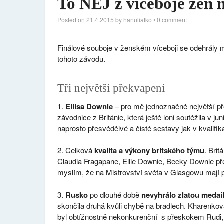
To NEJ z víceboje žen 
Posted on
21.4.2015
by
hanuliatko
•
0 comment
Finálové souboje v ženském víceboji se odehrály 
tohoto závodu.
Tři největší překvapení
1.
Ellisa Downie
– pro mě jednoznačně největší p
závodnice z Británie, která ještě loni soutěžila v j
naprosto přesvědčivé a čisté sestavy jak v kvalifikac
2. Celková
kvalita a výkony britského týmu
. Brit
Claudia Fragapane, Ellie Downie, Becky Downie př
myslím, že na Mistrovství světa v Glasgowu mají
3.
Rusko
po dlouhé době
nevyhrálo zlatou
medail
skončila druhá kvůli chybě na bradlech. Kharenkov
byl obtížnostně nekonkurenční s přeskokem Rudi, 