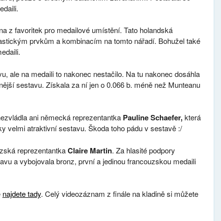
daili.
dna z favoritek pro medailové umístění. Tato holandská
stickým prvkům a kombinacím na tomto nářadí. Bohužel také
edaili.
u, ale na medaili to nakonec nestačilo. Na tu nakonec dosáhla
žnější sestavu. Získala za ní jen o 0.066 b. méně než Munteanu
ezvládla ani německá reprezentantka
Pauline Schaefer,
která
ky velmi atraktivní sestavu. Škoda toho pádu v sestavě :/
uzská reprezentantka
Claire Martin
. Za hlasité podpory
avu a vybojovala bronz, první a jedinou francouzskou medaili
e
najdete tady
. Celý videozáznam z finále na kladině si můžete