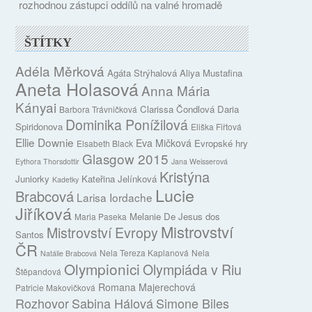
rozhodnou zástupci oddílů na valné hromadě
ŠTÍTKY
Adéla Měrková
Agáta Strýhalová
Aliya Mustafina
Aneta Holasová
Anna Mária
Kányai
Clarissa Čondlová
Daria
Barbora Trávničková
Dominika Ponížilová
Spiridonova
Eliška Fiřtová
Ellie Downie
Eva Mičková
Evropské hry
Elsabeth Black
Glasgow 2015
Eythora Thorsdottir
Jana Weisserová
Kristýna
Juniorky
Kateřina Jelínková
Kadetky
Lucie
Brabcová
Larisa Iordache
Jiříková
Melanie De Jesus dos
Maria Paseka
Mistrovství
Mistrovství Evropy
Santos
ČR
Nela Tereza Kaplanová
Nela
Natálie Brabcová
Olympionici
Olympiáda v Riu
Štěpandová
Romana Majerechová
Patricie Makovičková
Rozhovor
Sabina Hálová
Simone Biles