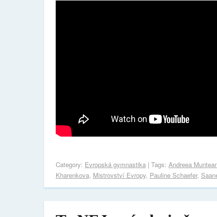
Category:
Evropská gymnastika
| Tags:
Andreea Muntea
Kharenkova
,
Mistrovství Evropy
,
Pauline Schaefer
,
Saan