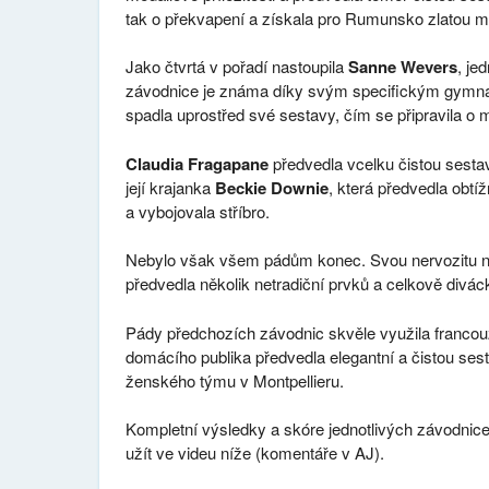
tak o překvapení a získala pro Rumunsko zlatou me
Jako čtvrtá v pořadí nastoupila
Sanne Wevers
, je
závodnice je známa díky svým specifickým gymna
spadla uprostřed své sestavy, čím se připravila o m
Claudia Fragapane
předvedla vcelku čistou sestav
její krajanka
Beckie Downie
, která předvedla obtí
a vybojovala stříbro.
Nebylo však všem pádům konec. Svou nervozitu n
předvedla několik netradiční prvků a celkově divác
Pády předchozích závodnic skvěle využila franco
domácího publika předvedla elegantní a čistou sest
ženského týmu v Montpellieru.
Kompletní výsledky a skóre jednotlivých závodnic
užít ve videu níže (komentáře v AJ).