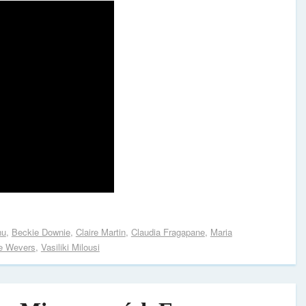
nu
,
Beckie Downie
,
Claire Martin
,
Claudia Fragapane
,
Maria
e Wevers
,
Vasiliki Milousi