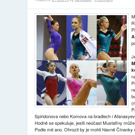
M
R
P
A
p
J
M
k
na
P
n
b
(
P
Spiridonova nebo Komova na bradlech i Afanasyev
Hodně se spekuluje, jestli neúčast Mustafiny může
Podle mě ano. Ohrozit by je mohli hlavně Čínanky n